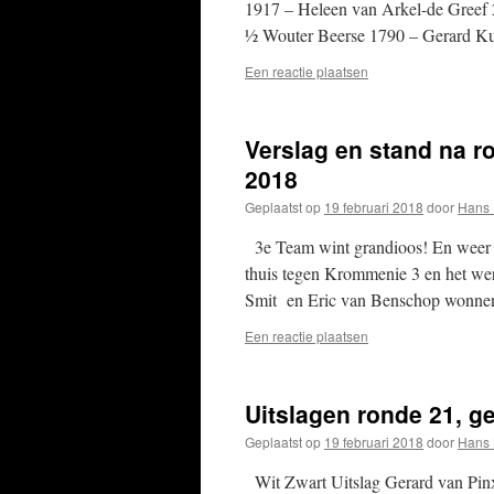
1917 – Heleen van Arkel-de Greef 
½ Wouter Beerse 1790 – Gerard K
Een reactie plaatsen
Verslag en stand na ro
2018
Geplaatst op
19 februari 2018
door
Hans 
3e Team wint grandioos! En weer 
thuis tegen Krommenie 3 en het we
Smit en Eric van Benschop wonn
Een reactie plaatsen
Uitslagen ronde 21, ge
Geplaatst op
19 februari 2018
door
Hans 
Wit Zwart Uitslag Gerard van Pinx