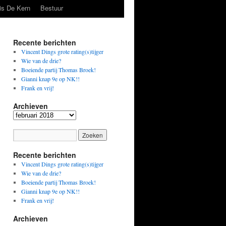
is De Kern
Bestuur
Recente berichten
Vincent Dings grote rating(s)tijger
Wie van de drie?
Boeiende partij Thomas Broek!
Gianni knap 9e op NK!!
Frank en vrij!
Archieven
Archieven
Recente berichten
Vincent Dings grote rating(s)tijger
Wie van de drie?
Boeiende partij Thomas Broek!
Gianni knap 9e op NK!!
Frank en vrij!
Archieven