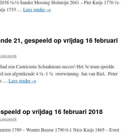
2038 ½-½ Sander Mossing Holsteijn 2041 – Piet Kuijs 1776 ½-
uijs 1733 …
Lees verder
→
nde 21, gespeeld op vrijdag 16 februari
Leeuwerik
had een Castricums Schaakteam succes! Het 3e team speelde
rd een afgetekende 4 ½ -1 ½ overwinning. Jan van Riel, Peter
en …
Lees verder
→
speeld op vrijdag 16 februari 2018
Leeuwerik
teren 1789 – Wouter Beerse 1790 0-1 Nico Kuijs 1865 – Evert