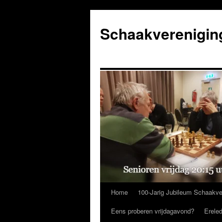
Ga
naar
Schaakverenigin
de
inhoud
Home
100-Jarig Jubileum Schaakve
Eens proberen vrijdagavond?
Erele