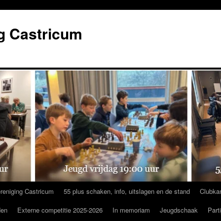
g Castricum
reniging Castricum
55 plus schaken, info, uitslagen en de stand
Clubka
den
Externe competitie 2025-2026
In memoriam
Jeugdschaak
Part