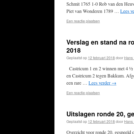
Schmit 1765 1-0 Rob van den Heuv
Piet van Wonderen 1789 …
Lees v
Een reactie plaatsen
Verslag en stand na ro
2018
Geplaatst op
12 februari 2018
door
Hans 
Castricum 1 en 2 winnen met 4 ½ -3
en Castricum 2 tegen Bakkum. Afge
een rare …
Lees verder
→
Een reactie plaatsen
Uitslagen ronde 20, ge
Geplaatst op
12 februari 2018
door
Hans 
Overzicht voor ronde 20, gespeeld