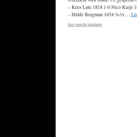
– Kees Lute 1818 1-0 Nico Kuijs 1
– Hidde Brugman 1654 ½-½ …
Le
Een reactie plaatsen