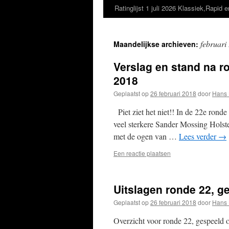
Ratinglijst 1 juli 2026 Klassiek,Rapid e
februari
Maandelijkse archieven:
Verslag en stand na ro
2018
Geplaatst op
26 februari 2018
door
Hans 
Piet ziet het niet!! In de 22e ronde
veel sterkere Sander Mossing Holst
met de ogen van …
Lees verder
→
Een reactie plaatsen
Uitslagen ronde 22, ge
Geplaatst op
26 februari 2018
door
Hans 
Overzicht voor ronde 22, gespeeld 