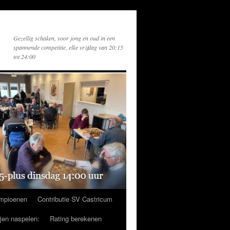
Gezellig schaken, voor jong en oud in een
spannende competitie, elke vrijdag van 20:15
tot 24:00
mpioenen
Contributie SV Castricum
ijen naspelen:
Rating berekenen