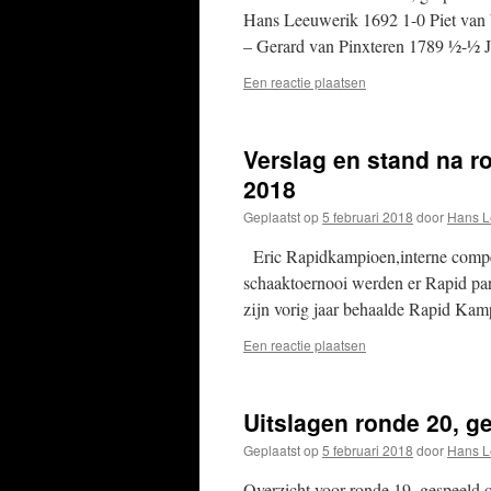
Hans Leeuwerik 1692 1-0 Piet van
– Gerard van Pinxteren 1789 ½-½
Een reactie plaatsen
Verslag en stand na ro
2018
Geplaatst op
5 februari 2018
door
Hans L
Eric Rapidkampioen,interne competi
schaaktoernooi werden er Rapid par
zijn vorig jaar behaalde Rapid Ka
Een reactie plaatsen
Uitslagen ronde 20, ge
Geplaatst op
5 februari 2018
door
Hans L
Overzicht voor ronde 19, gespeeld 