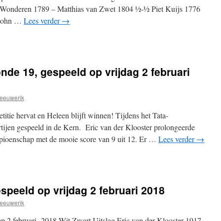
 Wonderen 1789 – Matthias van Zwet 1804 ½-½ Piet Kuijs 1776
 John …
Lees verder
→
nde 19, gespeeld op vrijdag 2 februari
eeuwerik
tie hervat en Heleen blijft winnen! Tijdens het Tata-
tijen gespeeld in de Kern. Eric van der Klooster prolongeerde
mpioenschap met de mooie score van 9 uit 12. Er …
Lees verder
→
speeld op vrijdag 2 februari 2018
eeuwerik
op 2 februari 2018 Wit Zwart Uitslag Eric van der Klooster 1917