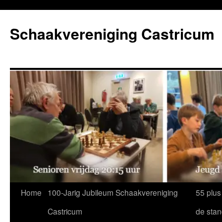
Ga
naar
Schaakvereniging Castricum
de
inhoud
Home
100-Jarig Jubileum Schaakvereniging
55 plus
Castricum
de sta