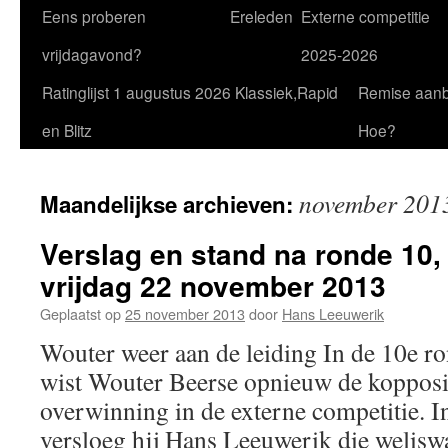
Eens proberen
Ereleden
Externe competitie
vrijdagavond?
2025-2026
Ratinglijst 1 augustus 2026 Klassiek,Rapid
Remise aan
en Blitz
Hoe?
november 201
Maandelijkse archieven:
Verslag en stand na ronde 10,
vrijdag 22 november 2013
Geplaatst op
25 november 2013
door
Hans Leeuwerik
Wouter weer aan de leiding In de 10e ro
wist Wouter Beerse opnieuw de kopposit
overwinning in de externe competitie. I
versloeg hij Hans Leeuwerik die welisw