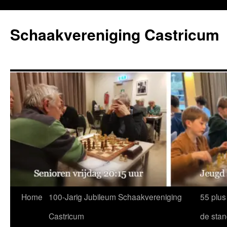
Ga
naar
Schaakvereniging Castricum
de
inhoud
Home
100-Jarig Jubileum Schaakvereniging
55 plus
Castricum
de sta