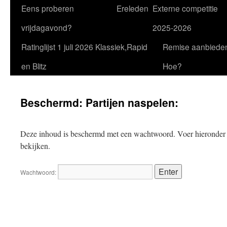
Eens proberen
Ereleden
Externe competitie
vrijdagavond?
2025-2026
Ratinglijst 1 juli 2026 Klassiek,Rapid
Remise aanbiede
en Blitz
Hoe?
Beschermd: Partijen naspelen:
Deze inhoud is beschermd met een wachtwoord. Voer hieronder 
bekijken.
Wachtwoord: