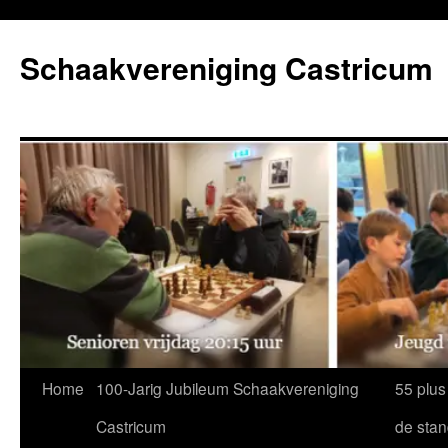
Ga
naar
Schaakvereniging Castricum
de
inhoud
Home
100-Jarig Jubileum Schaakvereniging
55 plus
Castricum
de sta