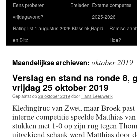
Eens proberen
Ereleden
Externe competitie
vrijdagavond?
2025-2026
Ratinglijst 1 augustus 2026 Klassiek,Rapid
Remise aan
en Blitz
Hoe?
oktober 2019
Maandelijkse archieven:
Verslag en stand na ronde 8, 
vrijdag 25 oktober 2019
Geplaatst op
26 oktober 2019
door
Hans Leeuwerik
Kledingtruc van Zwet, maar Broek past 
interne competitie speelde Matthias van
stukken met 1-0 op zijn rug tegen Tho
uitgekiend schaak werd Matthias door d