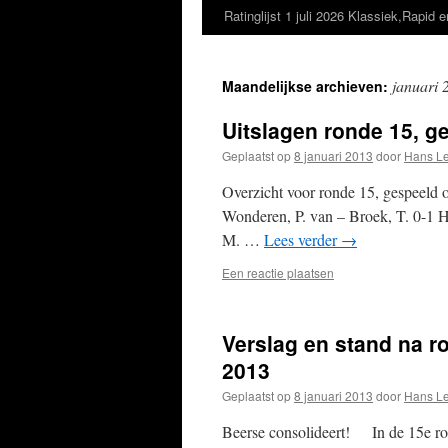
Ratinglijst 1 juli 2026 Klassiek,Rapid e
januari 
Maandelijkse archieven:
Uitslagen ronde 15, ge
Geplaatst op
8 januari 2013
door
Hans L
Overzicht voor ronde 15, gespeeld 
Wonderen, P. van – Broek, T. 0-1 Ho
M. …
Lees verder
→
Een reactie plaatsen
Verslag en stand na ro
2013
Geplaatst op
8 januari 2013
door
Hans L
Beerse consolideert! In de 15e ron