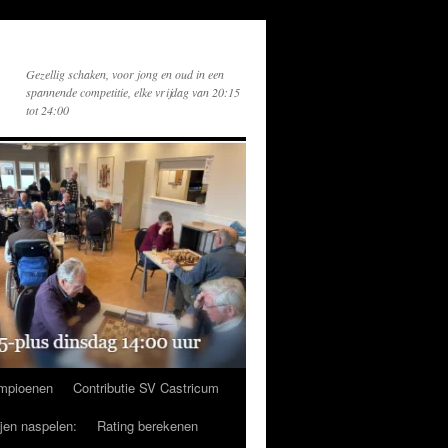
Gezellig schaken, voor jong en oud in een
spannende competitie, elke vrijdag van 20:15
tot 24:00
mpioenen
Contributie SV Castricum
ijen naspelen:
Rating berekenen