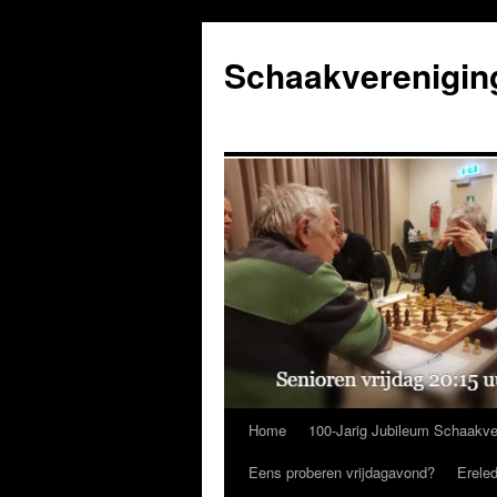
Ga
naar
Schaakverenigin
de
inhoud
Home
100-Jarig Jubileum Schaakve
Eens proberen vrijdagavond?
Erele