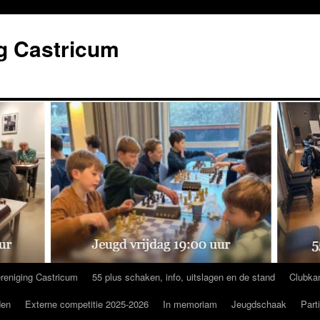
g Castricum
reniging Castricum
55 plus schaken, info, uitslagen en de stand
Clubka
den
Externe competitie 2025-2026
In memoriam
Jeugdschaak
Part