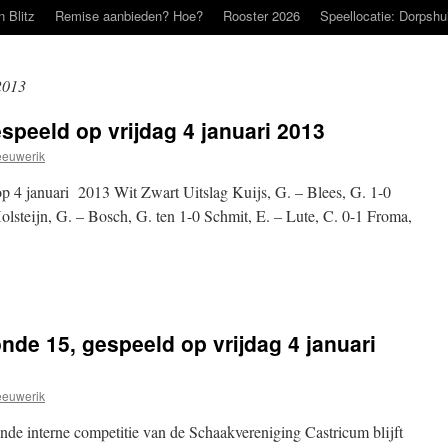
n Blitz
Remise aanbieden? Hoe?
Rooster 2026
Speellocatie: Dorpshu
2013
speeld op vrijdag 4 januari 2013
eeuwerik
op 4 januari 2013 Wit Zwart Uitslag Kuijs, G. – Blees, G. 1-0
lsteijn, G. – Bosch, G. ten 1-0 Schmit, E. – Lute, C. 0-1 Froma,
nde 15, gespeeld op vrijdag 4 januari
eeuwerik
de interne competitie van de Schaakvereniging Castricum blijft