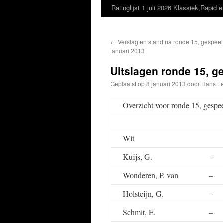
Ratinglijst 1 juli 2026 Klassiek,Rapid e
←
Verslag en stand na ronde 15, gespeeld
januari 2013
Uitslagen ronde 15, ge
Geplaatst op
8 januari 2013
door
Hans L
Overzicht voor ronde 15, gespe
Wit
Kuijs, G.
–
Wonderen, P. van
–
Holsteijn, G.
–
Schmit, E.
–