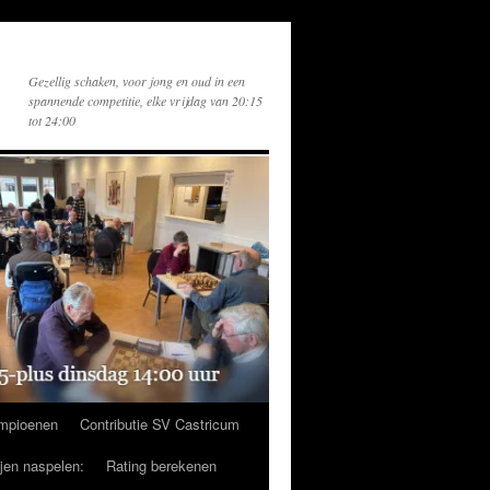
Gezellig schaken, voor jong en oud in een
spannende competitie, elke vrijdag van 20:15
tot 24:00
mpioenen
Contributie SV Castricum
ijen naspelen:
Rating berekenen