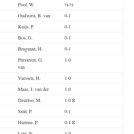
Pool, W.
½-½
Oudvorst, B. van
0-1
Kuijs, P.
0-1
Bos, G.
0-1
Brugman, H.
0-1
Pinxteren, G.
1-0
van
Vaessen, H.
1-0
Maas, J. van der
1-0
Deurloo, M.
1-0 R
Smit, P.
0-1
Harmse, P.
0-1 R
Lute, N.
1-0