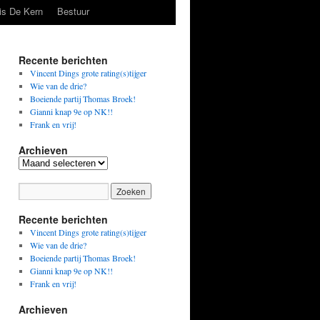
is De Kern
Bestuur
Recente berichten
Vincent Dings grote rating(s)tijger
Wie van de drie?
Boeiende partij Thomas Broek!
Gianni knap 9e op NK!!
Frank en vrij!
Archieven
Archieven
Recente berichten
Vincent Dings grote rating(s)tijger
Wie van de drie?
Boeiende partij Thomas Broek!
Gianni knap 9e op NK!!
Frank en vrij!
Archieven