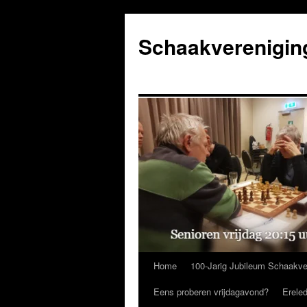
Ga
naar
Schaakverenigin
de
inhoud
Home
100-Jarig Jubileum Schaakve
Eens proberen vrijdagavond?
Erele