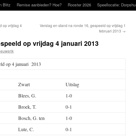
n Blitz
Remise aanbieden? Hoe?
Rooster 2026
Speellocatie: Dorpshu
 op vrijdag 4
Verslag en stand na ronde 16, gespeeld op vrijdag 1
februari 2013
→
speeld op vrijdag 4 januari 2013
eeuwerik
eld op 4 januari 2013
Zwart
Uitslag
Blees, G.
1-0
Broek, T.
0-1
Bosch, G. ten
1-0
Lute, C.
0-1