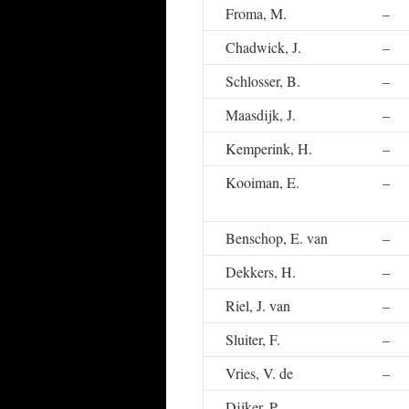
Froma, M.
–
Chadwick, J.
–
Schlosser, B.
–
Maasdijk, J.
–
Kemperink, H.
–
Kooiman, E.
–
Benschop, E. van
–
Dekkers, H.
–
Riel, J. van
–
Sluiter, F.
–
Vries, V. de
–
Dijker, P.
–