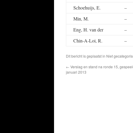
Schoehuijs, E.
–
Min, M.
–
Eng, H. van der
–
Chin-A-Loi, R.
–
Dit bericht is geplaatst in Niet gecatego
←
Verslag en stand na ronde 15, gespeeld
januari 2013