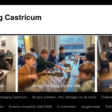
g Castricum
reniging Castricum
55 plus schaken, info, uitslagen en de stand
Clubka
den
Externe competitie 2025-2026
In memoriam
Jeugdschaak
Part