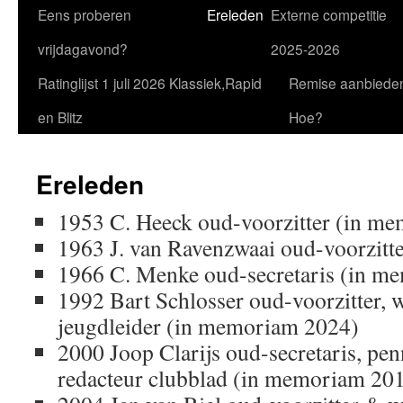
Eens proberen
Ereleden
Externe competitie
vrijdagavond?
2025-2026
Ratinglijst 1 juli 2026 Klassiek,Rapid
Remise aanbiede
en Blitz
Hoe?
Ereleden
1953 C. Heeck oud-voorzitter (in m
1963 J. van Ravenzwaai oud-voorzitt
1966 C. Menke oud-secretaris (in m
1992 Bart Schlosser oud-voorzitter, w
jeugdleider (in memoriam 2024)
2000 Joop Clarijs oud-secretaris, pe
redacteur clubblad (in memoriam 20