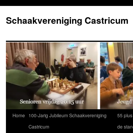
Ga
naar
Schaakvereniging Castricum
de
inhoud
Home
100-Jarig Jubileum Schaakvereniging
55 plus
Castricum
de sta