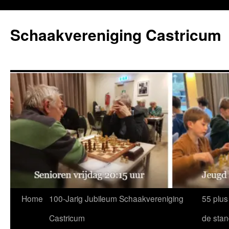
Ga
naar
Schaakvereniging Castricum
de
inhoud
Home
100-Jarig Jubileum Schaakvereniging
55 plus
Castricum
de sta