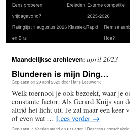
Eens proberen
Ereleden
Externe competitie
vrijdagavond?
2025-2026
Ratinglijst 1 augustus 2026 Klassiek,Rapid
Remise aan
en Blitz
Hoe?
april 2023
Maandelijkse archieven:
Blunderen is mijn Ding…
Geplaatst op
29 april 2023
door
Hans Leeuwerik
Welk toernooi je ook bezoekt, waar je o
constante factor. Als Gerard Kuijs van de 
altijd het licht uit. Je zal maar een keer
of even wat …
Lees verder
→
Geplaatst in
Verslag,stand en uitslagen
|
Reacties uitgeschakeld