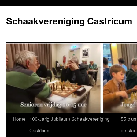
Ga
naar
Schaakvereniging Castricum
de
inhoud
Home
100-Jarig Jubileum Schaakvereniging
55 plus
Castricum
de sta