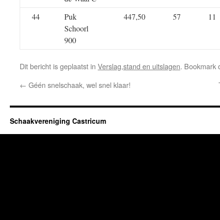
44
Puk
447,50
57
11
Schoorl
900
Dit bericht is geplaatst in
Verslag,stand en uitslagen
. Bookmark
←
Géén snelschaak, wel snel klaar!
Schaakvereniging Castricum