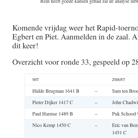
Rein heeft goede kansen gehad zal de analyse uit
Komende vrijdag weer het Rapid-toerno
Egbert en Piet. Aanmelden in de zaal. 
dit keer!
Overzicht voor ronde 33, gespeeld op 2
WIT
ZWART
Hidde Brugman 1641 B
–
Sam ten Bro
Pieter Dijker 1417 C
–
John Chadwi
Paul Harmse 1489 B
–
Puk Schoorl
Nico Kemp 1450 C
–
Eric van Be
1451 C