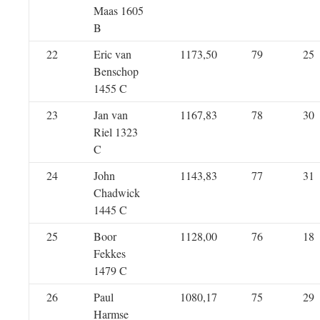
Maas 1605
B
22
Eric van
1173,50
79
25
Benschop
1455 C
23
Jan van
1167,83
78
30
Riel 1323
C
24
John
1143,83
77
31
Chadwick
1445 C
25
Boor
1128,00
76
18
Fekkes
1479 C
26
Paul
1080,17
75
29
Harmse