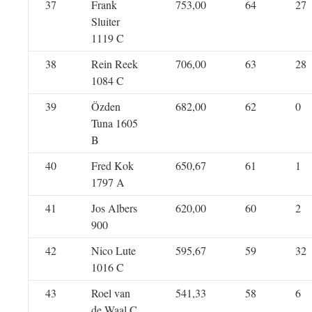
37
Frank
753,00
64
27
Sluiter
1119 C
38
Rein Reek
706,00
63
28
1084 C
39
Özden
682,00
62
0
Tuna 1605
B
40
Fred Kok
650,67
61
1
1797 A
41
Jos Albers
620,00
60
2
900
42
Nico Lute
595,67
59
32
1016 C
43
Roel van
541,33
58
6
de Waal C