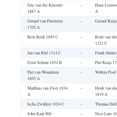
Eric van der Klooster
–
Hans Leeuwe
1887 A
A
Gerard van Pinxteren
–
Gerard Kuij
1702 A
Rein Reek 1045 C
–
René van der
1221 C
Jan van Riel 1314 C
–
Frank Sluite
Evert Schmit 1654 B
–
Piet Kuijs 1
Piet van Wonderen
–
Willem Pool
1692 A
Matthias van Zwet 1834
–
Henk van de
A
1819 A
Ischa Zwikker 1024 C
–
Thomas Dek
John Kaal 900
–
Nico Lute 1