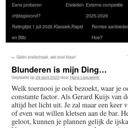
Eens proberen
Ereleden
Externe competitie
vrijdagavond?
2025-2026
Ratinglijst 1 juli 2026 Klassiek,Rapid
Remise aanbiede
en Blitz
Hoe?
←
Géén snelschaak, wel snel klaar!
Blunderen is mijn Ding…
Geplaatst op
29 april 2023
door
Hans Leeuwerik
Welk toernooi je ook bezoekt, waar je o
constante factor. Als Gerard Kuijs van de 
altijd het licht uit. Je zal maar een keer
of even wat willen kletsen aan de bar. 
geloot, kunnen je plannen gelijk de ijska