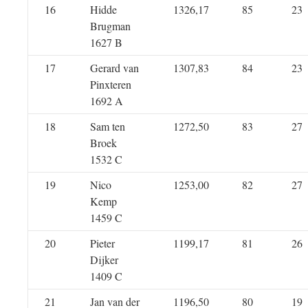
16
Hidde
1326,17
85
23
Brugman
1627 B
17
Gerard van
1307,83
84
23
Pinxteren
1692 A
18
Sam ten
1272,50
83
27
Broek
1532 C
19
Nico
1253,00
82
27
Kemp
1459 C
20
Pieter
1199,17
81
26
Dijker
1409 C
21
Jan van der
1196,50
80
19