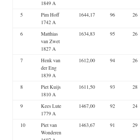
1849 A
5
Pim Hoff
1644,17
96
26
1742 A
6
Matthias
1634,83
95
26
van Zwet
1827 A
7
Henk van
1612,00
94
26
der Eng
1839 A
8
Piet Kuijs
1611,50
93
28
1810 A
9
Kees Lute
1467,00
92
24
1779 A
10
Piet van
1463,67
91
29
Wonderen
1697 A