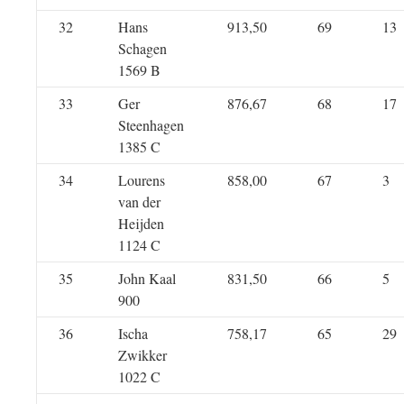
32
Hans
913,50
69
13
Schagen
1569 B
33
Ger
876,67
68
17
Steenhagen
1385 C
34
Lourens
858,00
67
3
van der
Heijden
1124 C
35
John Kaal
831,50
66
5
900
36
Ischa
758,17
65
29
Zwikker
1022 C