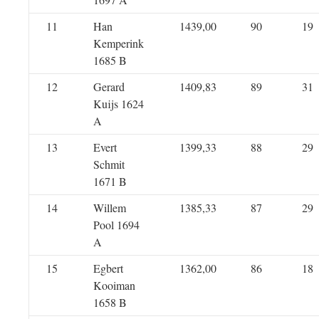
11
Han
1439,00
90
19
Kemperink
1685 B
12
Gerard
1409,83
89
31
Kuijs 1624
A
13
Evert
1399,33
88
29
Schmit
1671 B
14
Willem
1385,33
87
29
Pool 1694
A
15
Egbert
1362,00
86
18
Kooiman
1658 B