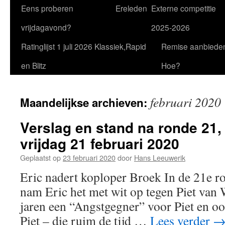
Eens proberen
Ereleden
Externe competitie
vrijdagavond?
2025-2026
Ratinglijst 1 juli 2026 Klassiek,Rapid
Remise aanbiede
en Blitz
Hoe?
februari 2020
Maandelijkse archieven:
Verslag en stand na ronde 21,
vrijdag 21 februari 2020
Geplaatst op
23 februari 2020
door
Hans Leeuwerik
Eric nadert koploper Broek In de 21e ro
nam Eric het met wit op tegen Piet van 
jaren een “Angstgegner” voor Piet en ook
Piet – die ruim de tijd …
Lees verder