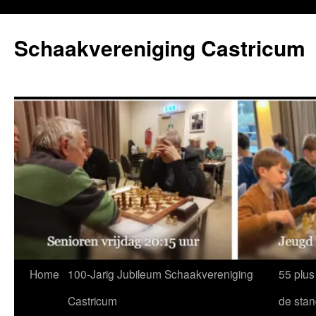
Ga
naar
Schaakvereniging Castricum
de
inhoud
Home
100-Jarig Jubileum Schaakvereniging
55 plus
Castricum
de sta