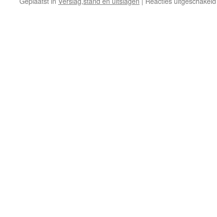
Geplaatst in
Verslag,stand en uitslagen
|
Reacties uitgeschakeld