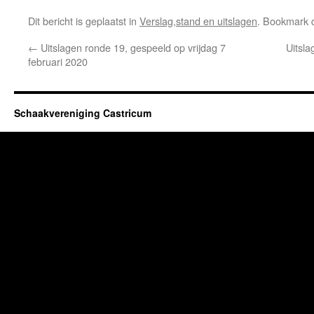
Dit bericht is geplaatst in
Verslag,stand en uitslagen
. Bookmark
←
Uitslagen ronde 19, gespeeld op vrijdag 7
Uitsla
februari 2020
Schaakvereniging Castricum