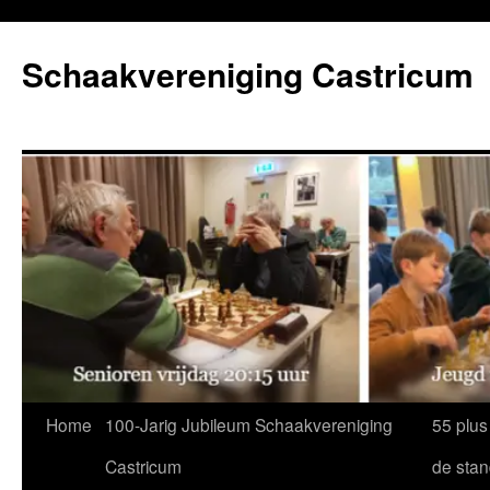
Ga
naar
Schaakvereniging Castricum
de
inhoud
Home
100-Jarig Jubileum Schaakvereniging
55 plus
Castricum
de sta