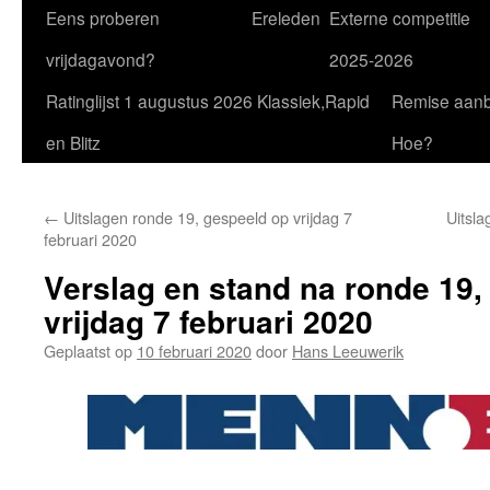
Eens proberen
Ereleden
Externe competitie
vrijdagavond?
2025-2026
Ratinglijst 1 augustus 2026 Klassiek,Rapid
Remise aan
en Blitz
Hoe?
←
Uitslagen ronde 19, gespeeld op vrijdag 7
Uitsla
februari 2020
Verslag en stand na ronde 19,
vrijdag 7 februari 2020
Geplaatst op
10 februari 2020
door
Hans Leeuwerik