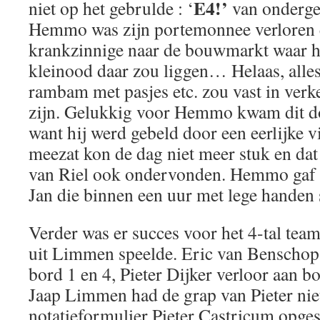
E4!’
niet op het gebrulde : ‘
van onderge
Hemmo was zijn portemonnee verloren en
krankzinnige naar de bouwmarkt waar h
kleinood daar zou liggen… Helaas, alles
rambam met pasjes etc. zou vast in verk
zijn. Gelukkig voor Hemmo kwam dit do
want hij werd gebeld door een eerlijke 
meezat kon de dag niet meer stuk en dat
van Riel ook ondervonden. Hemmo gaf 
Jan die binnen een uur met lege handen 
Verder was er succes voor het 4-tal tea
uit Limmen speelde. Eric van Benscho
bord 1 en 4, Pieter Dijker verloor aan b
Jaap Limmen had de grap van Pieter niet
notatieformulier Pieter Castricum opge