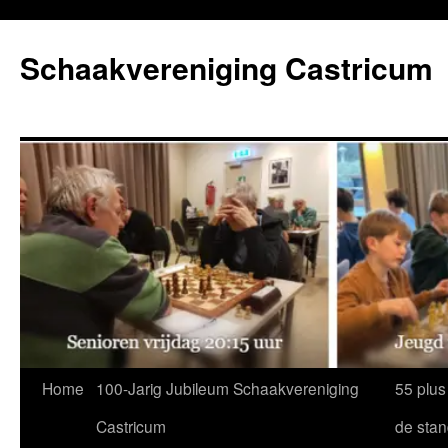
Ga
naar
Schaakvereniging Castricum
de
inhoud
Home
100-Jarig Jubileum Schaakvereniging
55 plus
Castricum
de sta