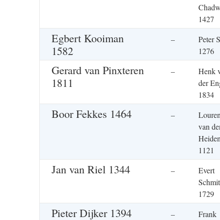
Chadw
1427
Egbert Kooiman
–
Peter 
1582
1276
Gerard van Pinxteren
–
Henk 
1811
der En
1834
Boor Fekkes 1464
–
Loure
van de
Heide
1121
Jan van Riel 1344
–
Evert
Schmit
1729
Pieter Dijker 1394
–
Frank