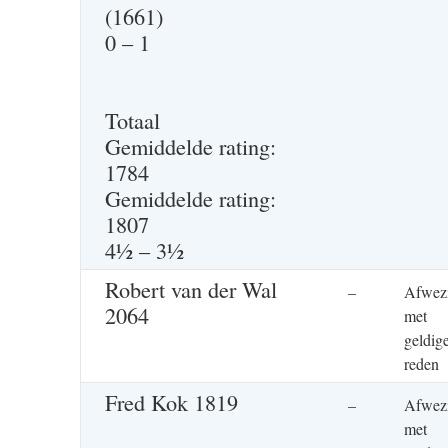
(1661)
0 – 1
Totaal
Gemiddelde rating:
1784
Gemiddelde rating:
1807
4½ – 3½
Robert van der Wal
–
Afwez
2064
met
geldig
rede
Fred Kok 1819
–
Afwez
met