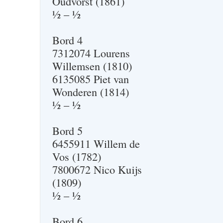
Oudvorst (1861)
½ – ½
Bord 4
7312074 Lourens
Willemsen (1810)
6135085 Piet van
Wonderen (1814)
½ – ½
Bord 5
6455911 Willem de
Vos (1782)
7800672 Nico Kuijs
(1809)
½ – ½
Bord 6