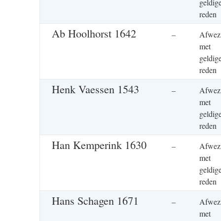
geldig
rede
Ab Hoolhorst 1642
–
Afwez
met
geldig
rede
Henk Vaessen 1543
–
Afwez
met
geldig
rede
Han Kemperink 1630
–
Afwez
met
geldig
rede
Hans Schagen 1671
–
Afwez
met