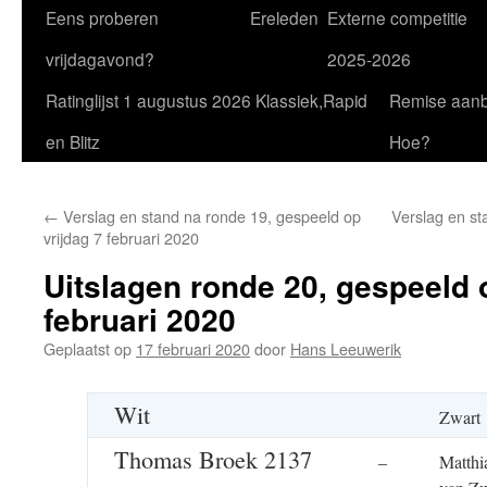
Eens proberen
Ereleden
Externe competitie
vrijdagavond?
2025-2026
Ratinglijst 1 augustus 2026 Klassiek,Rapid
Remise aan
en Blitz
Hoe?
←
Verslag en stand na ronde 19, gespeeld op
Verslag en st
vrijdag 7 februari 2020
Uitslagen ronde 20, gespeeld 
februari 2020
Geplaatst op
17 februari 2020
door
Hans Leeuwerik
Wit
Zwart
Thomas Broek 2137
–
Matthi