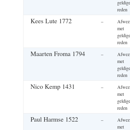
geldig
rede
Kees Lute 1772
–
Afwez
met
geldig
rede
Maarten Froma 1794
–
Afwez
met
geldig
rede
Nico Kemp 1431
–
Afwez
met
geldig
rede
Paul Harmse 1522
–
Afwez
met