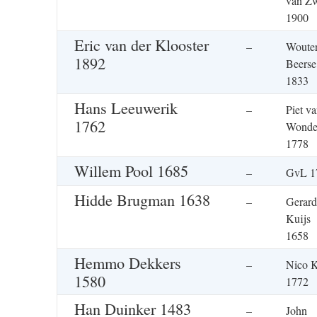
van Z
1900
Eric van der Klooster
–
Woute
1892
Beerse
1833
Hans Leeuwerik
–
Piet v
1762
Wonde
1778
Willem Pool 1685
–
GvL 1
Hidde Brugman 1638
–
Gerard
Kuijs
1658
Hemmo Dekkers
–
Nico K
1580
1772
Han Duinker 1483
–
John