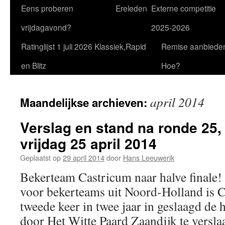
Eens proberen
Ereleden
Externe competitie
vrijdagavond?
2025-2026
Ratinglijst 1 juli 2026 Klassiek,Rapid
Remise aanbiede
en Blitz
Hoe?
april 2014
Maandelijkse archieven:
Verslag en stand na ronde 25,
vrijdag 25 april 2014
Geplaatst op
29 april 2014
door
Hans Leeuwerik
Bekerteam Castricum naar halve finale
voor bekerteams uit Noord-Holland is C
tweede keer in twee jaar in geslaagd de h
door Het Witte Paard Zaandijk te vers