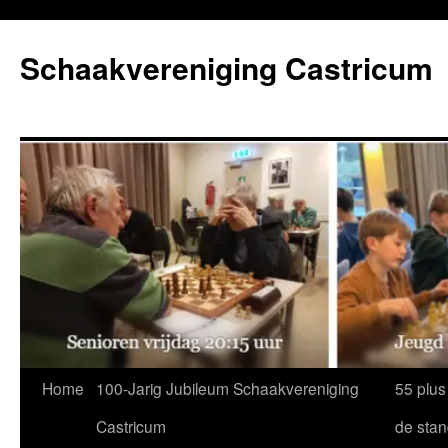
Ga
naar
Schaakvereniging Castricum
de
inhoud
Home
100-Jarig Jubileum Schaakvereniging
55 plus
Castricum
de sta