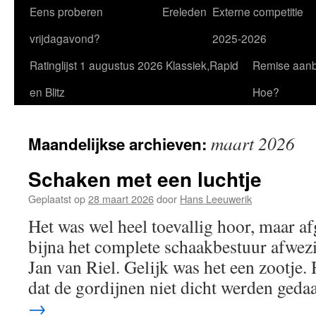
Eens proberen
Ereleden
Externe competitie
vrijdagavond?
2025-2026
Ratinglijst 1 augustus 2026 Klassiek,Rapid
Remise aan
en Blitz
Hoe?
maart 2026
Maandelijkse archieven:
Schaken met een luchtje
Geplaatst op
28 maart 2026
door
Hans Leeuwerik
Het was wel heel toevallig hoor, maar a
bijna het complete schaakbestuur afwez
Jan van Riel. Gelijk was het een zootje. 
dat de gordijnen niet dicht werden ged
→