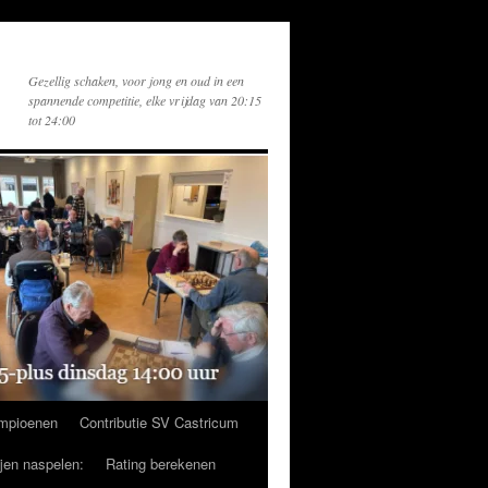
Gezellig schaken, voor jong en oud in een
spannende competitie, elke vrijdag van 20:15
tot 24:00
mpioenen
Contributie SV Castricum
ijen naspelen:
Rating berekenen