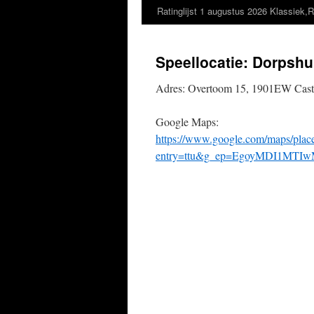
Ratinglijst 1 augustus 2026 Klassiek,R
Speellocatie: Dorpshu
Adres: Overtoom 15, 1901EW Castr
Google Maps:
https://www.google.com/maps/p
entry=ttu&g_ep=EgoyMDI1M