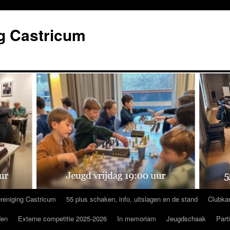
g Castricum
reniging Castricum
55 plus schaken, info, uitslagen en de stand
Clubka
den
Externe competitie 2025-2026
In memoriam
Jeugdschaak
Part