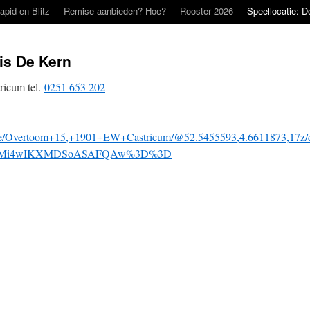
apid en Blitz
Remise aanbieden? Hoe?
Rooster 2026
Speellocatie: D
is De Kern
icum tel.
0251 653 202
lace/Overtoom+15,+1901+EW+Castricum/@52.5455593,4.6611873,17
TIwMi4wIKXMDSoASAFQAw%3D%3D