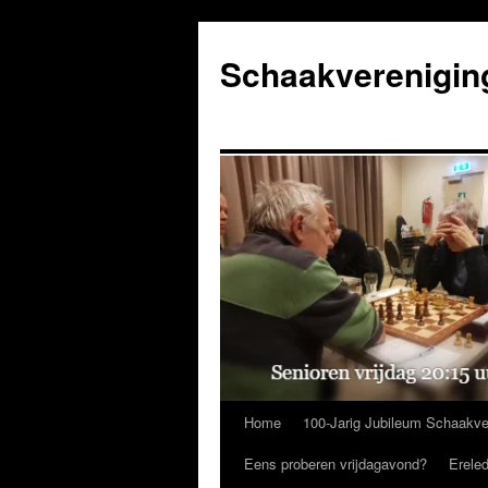
Ga
naar
Schaakverenigin
de
inhoud
Home
100-Jarig Jubileum Schaakve
Eens proberen vrijdagavond?
Erele