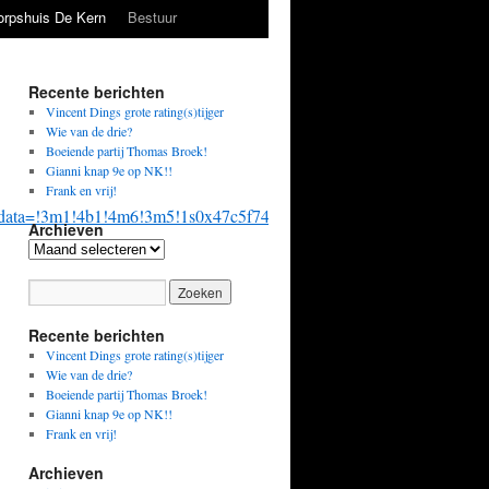
orpshuis De Kern
Bestuur
Recente berichten
Vincent Dings grote rating(s)tijger
Wie van de drie?
Boeiende partij Thomas Broek!
Gianni knap 9e op NK!!
Frank en vrij!
z/data=!3m1!4b1!4m6!3m5!1s0x47c5f741b7f61d91:0xb48ca5321a0b
Archieven
Archieven
Recente berichten
Vincent Dings grote rating(s)tijger
Wie van de drie?
Boeiende partij Thomas Broek!
Gianni knap 9e op NK!!
Frank en vrij!
Archieven