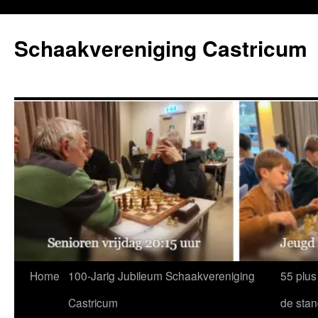
Ga
naar
Schaakvereniging Castricum
de
inhoud
Home
100-Jarig Jubileum Schaakvereniging
55 plus
Castricum
de sta