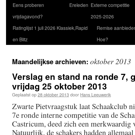
Eens proberen
Ereleden
Externe competitie
vrijdagavond?
2025-2026
Ratinglijst 1 juli 2026 Klassiek,Rapid
Remise aanbiede
en Blitz
Hoe?
oktober 2013
Maandelijkse archieven:
Verslag en stand na ronde 7, 
vrijdag 25 oktober 2013
Geplaatst op
28 oktober 2013
door
Hans Leeuwerik
Zwarte Pietvraagstuk laat Schaakclub n
7e ronde interne competitie van de Sch
Castricum, deed zich een merkwaardig v
Natuurlijk, de schakers hadden allemaal