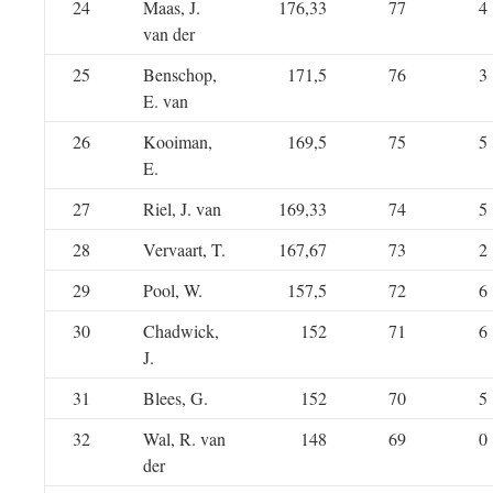
24
Maas, J.
176,33
77
4
van der
25
Benschop,
171,5
76
3
E. van
26
Kooiman,
169,5
75
5
E.
27
Riel, J. van
169,33
74
5
28
Vervaart, T.
167,67
73
2
29
Pool, W.
157,5
72
6
30
Chadwick,
152
71
6
J.
31
Blees, G.
152
70
5
32
Wal, R. van
148
69
0
der