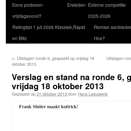
Eens proberen
Ereleden
Externe competitie
vrijdagavond?
2025-2026
Ratinglijst 1 juli 2026 Klassiek,Rapid
Remise aanbiede
en Blitz
Hoe?
←
Uitslagen ronde 6, gespeeld op vrijdag 18
Uitslagen ron
oktober 2013
Verslag en stand na ronde 6, 
vrijdag 18 oktober 2013
Geplaatst op
21 oktober 2013
door
Hans Leeuwerik
Frank Sluiter maakt hattrick!