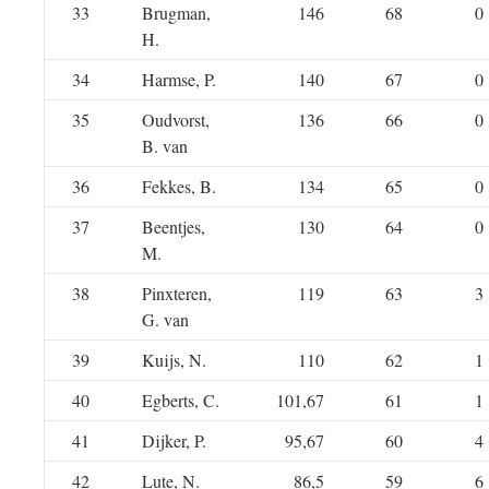
33
Brugman,
146
68
0
H.
34
Harmse, P.
140
67
0
35
Oudvorst,
136
66
0
B. van
36
Fekkes, B.
134
65
0
37
Beentjes,
130
64
0
M.
38
Pinxteren,
119
63
3
G. van
39
Kuijs, N.
110
62
1
40
Egberts, C.
101,67
61
1
41
Dijker, P.
95,67
60
4
42
Lute, N.
86,5
59
6