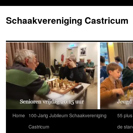
Ga
naar
Schaakvereniging Castricum
de
inhoud
Home
100-Jarig Jubileum Schaakvereniging
55 plus
Castricum
de sta