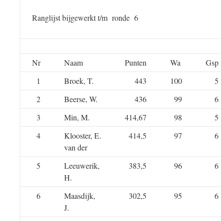
Ranglijst bijgewerkt t/m ronde 6
Nr
Naam
Punten
Wa
Gsp
1
Broek, T.
443
100
5
2
Beerse, W.
436
99
6
3
Min, M.
414,67
98
5
4
Klooster, E.
414,5
97
6
van der
5
Leeuwerik,
383,5
96
6
H.
6
Maasdijk,
302,5
95
6
J.