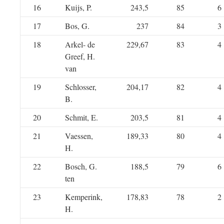
16
Kuijs, P.
243,5
85
6
17
Bos, G.
237
84
3
18
Arkel- de
229,67
83
4
Greef, H.
van
19
Schlosser,
204,17
82
4
B.
20
Schmit, E.
203,5
81
4
21
Vaessen,
189,33
80
4
H.
22
Bosch, G.
188,5
79
6
ten
23
Kemperink,
178,83
78
2
H.