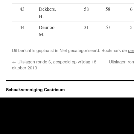
43
Dekkers,
58
58
6
H.
44
Deurloo,
31
57
5
M.
Dit bericht is geplaatst in Niet gecategoriseerd. Bookmark de
pe
←
Uitslagen ronde 6, gespeeld op vrijdag 18
Uitslagen ron
oktober 2013
Schaakvereniging Castricum