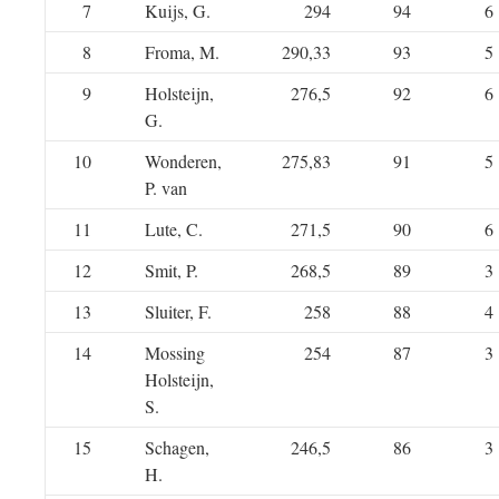
7
Kuijs, G.
294
94
6
8
Froma, M.
290,33
93
5
9
Holsteijn,
276,5
92
6
G.
10
Wonderen,
275,83
91
5
P. van
11
Lute, C.
271,5
90
6
12
Smit, P.
268,5
89
3
13
Sluiter, F.
258
88
4
14
Mossing
254
87
3
Holsteijn,
S.
15
Schagen,
246,5
86
3
H.