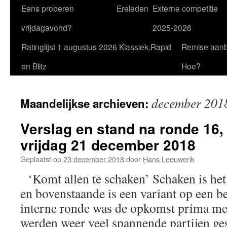
Eens proberen
Ereleden
Externe competitie
vrijdagavond?
2025-2026
Ratinglijst 1 augustus 2026 Klassiek,Rapid
Remise aan
en Blitz
Hoe?
december 201
Maandelijkse archieven:
Verslag en stand na ronde 16,
vrijdag 21 december 2018
Geplaatst op
23 december 2018
door
Hans Leeuwerik
‘Komt allen te schaken’ Schaken is het 
en bovenstaande is een variant op een be
interne ronde was de opkomst prima met
werden weer veel spannende partijen g