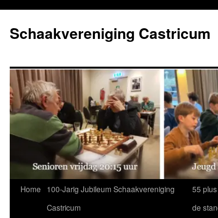
Ga
naar
Schaakvereniging Castricum
de
inhoud
Home
100-Jarig Jubileum Schaakvereniging
55 plus
Castricum
de sta