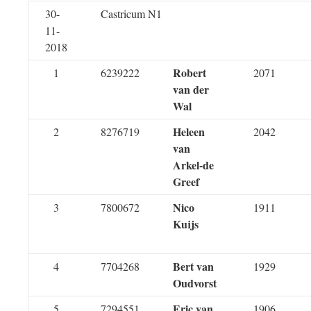
30-
Castricum N1
11-
2018
Robert
1
6239222
2071
van der
Wal
Heleen
2
8276719
2042
van
Arkel-de
Greef
Nico
3
7800672
1911
Kuijs
Bert van
4
7704268
1929
Oudvorst
Eric van
5
7294551
1906