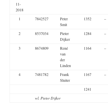
11-
2018
1
7842527
Peter
1352
–
Smit
2
8537034
Pieter
1284
–
Dijker
3
8674809
René
1164
–
van
der
Linden
4
7481782
Frank
1167
–
Sluiter
1241
wl. Pieter Dijker