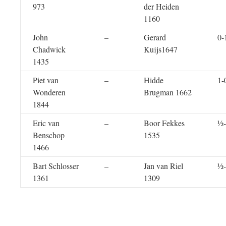
973
der Heiden
1160
John
–
Gerard
0-
Chadwick
Kuijs1647
1435
Piet van
–
Hidde
1-
Wonderen
Brugman 1662
1844
Eric van
–
Boor Fekkes
½
Benschop
1535
1466
Bart Schlosser
–
Jan van Riel
½
1361
1309