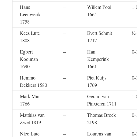
Hans
–
Willem Pool
1-
Leeuwerik
1664
1758
Kees Lute
–
Evert Schmit
½
1808
1717
Egbert
–
Han
0-
Kooiman
Kemperink
1690
1661
Hemmo
–
Piet Kuijs
0-
Dekkers 1580
1769
Mark Min
–
Gerard van
1-
1766
Pinxteren 1711
Matthias van
–
Thomas Broek
0-
Zwet 1819
2198
Nico Lute
–
Lourens van
0-