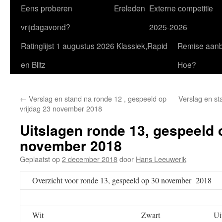
Eens proberen
Ereleden
Externe competitie
vrijdagavond?
2025-2026
Ratinglijst 1 augustus 2026 Klassiek,Rapid
Remise aan
en Blitz
Hoe?
←
Verslag en stand na ronde 12 , gespeeld op
Verslag en st
vrijdag 23 november 2018
Uitslagen ronde 13, gespeeld 
november 2018
Geplaatst op
2 december 2018
door
Hans Leeuwerik
Overzicht voor ronde 13, gespeeld op 30 november 2018
Wit
Zwart
Ui