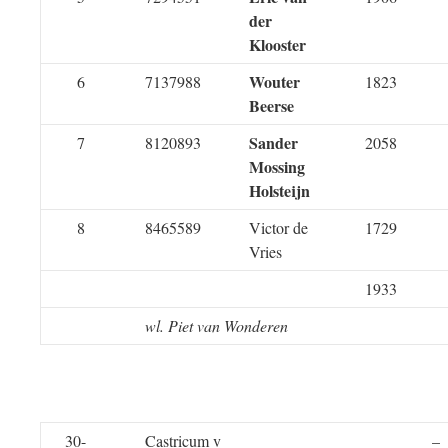
der
Klooster
Wouter
6
7137988
1823
Beerse
Sander
7
8120893
2058
Mossing
Holsteijn
8
8465589
Victor de
1729
Vries
1933
wl. Piet van Wonderen
30-
Castricum v
–