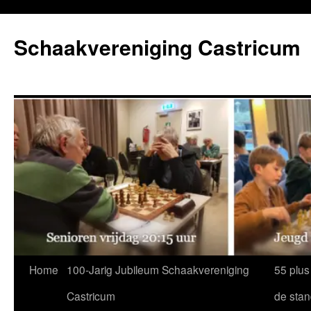
Ga
naar
Schaakvereniging Castricum
de
inhoud
Home
100-Jarig Jubileum Schaakvereniging
55 plus
Castricum
de sta