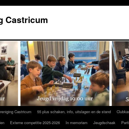
g Castricum
reniging Castricum
55 plus schaken, info, uitslagen en de stand
Clubka
den
Externe competitie 2025-2026
In memoriam
Jeugdschaak
Part