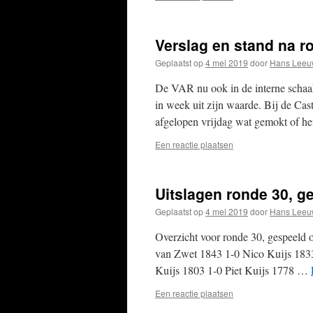
Verslag en stand na r
Geplaatst op
4 mei 2019
door
Hans Leeu
De VAR nu ook in de interne schaak
in week uit zijn waarde. Bij de Ca
afgelopen vrijdag wat gemokt of h
Een reactie plaatsen
Uitslagen ronde 30, g
Geplaatst op
4 mei 2019
door
Hans Leeu
Overzicht voor ronde 30, gespeeld
van Zwet 1843 1-0 Nico Kuijs 18
Kuijs 1803 1-0 Piet Kuijs 1778 …
Een reactie plaatsen