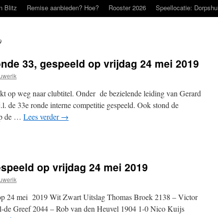
n Blitz
Remise aanbieden? Hoe?
Rooster 2026
Speellocatie: Dorpshu
9
onde 33, gespeeld op vrijdag 24 mei 2019
uwerik
 op weg naar clubtitel. Onder de bezielende leiding van Gerard
.l. de 33e ronde interne competitie gespeeld. Ook stond de
 op de …
Lees verder
→
espeeld op vrijdag 24 mei 2019
uwerik
 op 24 mei 2019 Wit Zwart Uitslag Thomas Broek 2138 – Victor
l-de Greef 2044 – Rob van den Heuvel 1904 1-0 Nico Kuijs