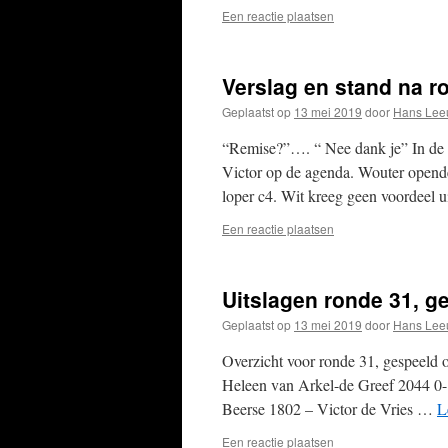
Een reactie plaatsen
Verslag en stand na r
Geplaatst op
13 mei 2019
door
Hans Lee
“Remise?”…. “ Nee dank je” In de 3
Victor op de agenda. Wouter opende
loper c4. Wit kreeg geen voordeel 
Een reactie plaatsen
Uitslagen ronde 31, g
Geplaatst op
13 mei 2019
door
Hans Lee
Overzicht voor ronde 31, gespeeld 
Heleen van Arkel-de Greef 2044 0
Beerse 1802 – Victor de Vries …
L
Een reactie plaatsen