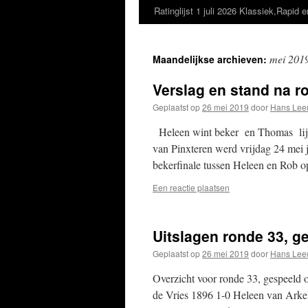
Ratinglijst 1 juli 2026 Klassiek,Rapid e
mei 201
Maandelijkse archieven:
Verslag en stand na r
Geplaatst op
26 mei 2019
door
Hans Lee
Heleen wint beker en Thomas lijkt
van Pinxteren werd vrijdag 24 mei j
bekerfinale tussen Heleen en Rob
Een reactie plaatsen
Uitslagen ronde 33, g
Geplaatst op
26 mei 2019
door
Hans Lee
Overzicht voor ronde 33, gespeeld
de Vries 1896 1-0 Heleen van Arke