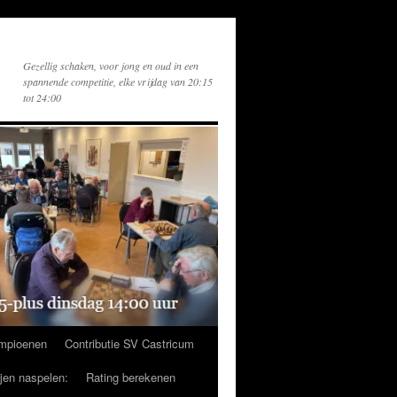
Gezellig schaken, voor jong en oud in een
spannende competitie, elke vrijdag van 20:15
tot 24:00
mpioenen
Contributie SV Castricum
ijen naspelen:
Rating berekenen