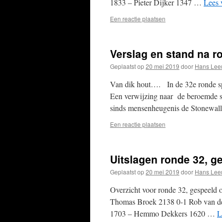
1833 – Pieter Dijker 1347 …
Lees 
Een reactie plaatsen
Verslag en stand na r
Geplaatst op
20 mei 2019
door
Hans Lee
Van dik hout…. In de 32e ronde sp
Een verwijzing naar de beroemde ste
sinds mensenheugenis de Stonewall
Een reactie plaatsen
Uitslagen ronde 32, g
Geplaatst op
20 mei 2019
door
Hans Lee
Overzicht voor ronde 32, gespeeld 
Thomas Broek 2138 0-1 Rob van de
1703 – Hemmo Dekkers 1620 …
L