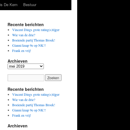
is De Kern
Bestuur
Recente berichten
Vincent Dings grote rating(s)tijger
Wie van de drie?
Boeiende partij Thomas Broek!
Gianni knap 9e op NK!!
Frank en vrij!
Archieven
Archieven
Recente berichten
Vincent Dings grote rating(s)tijger
Wie van de drie?
Boeiende partij Thomas Broek!
Gianni knap 9e op NK!!
Frank en vrij!
Archieven