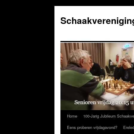
Ga
naar
Schaakverenigin
de
inhoud
Home
100-Jarig Jubileum Schaakve
Eens proberen vrijdagavond?
Erele