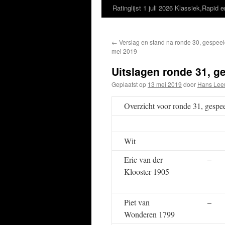
Ratinglijst 1 juli 2026 Klassiek,Rapid e
←
Verslag en stand na ronde 30, gespeeld
mei 2019
Uitslagen ronde 31, g
Geplaatst op
13 mei 2019
door
Hans Lee
Overzicht voor ronde 31, gesp
Wit
Eric van der
–
Klooster 1905
Piet van
–
Wonderen 1799