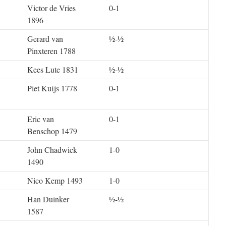
Victor de Vries
0-1
1896
Gerard van
½-½
Pinxteren 1788
Kees Lute 1831
½-½
Piet Kuijs 1778
0-1
Eric van
0-1
Benschop 1479
John Chadwick
1-0
1490
Nico Kemp 1493
1-0
Han Duinker
½-½
1587