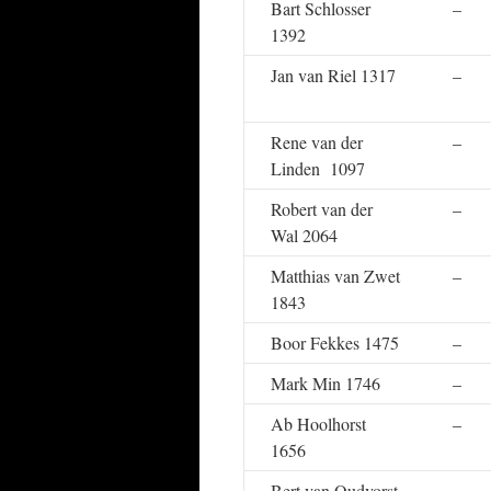
Bart Schlosser
–
1392
Jan van Riel 1317
–
Rene van der
–
Linden 1097
Robert van der
–
Wal 2064
Matthias van Zwet
–
1843
Boor Fekkes 1475
–
Mark Min 1746
–
Ab Hoolhorst
–
1656
Bert van Oudvorst
–