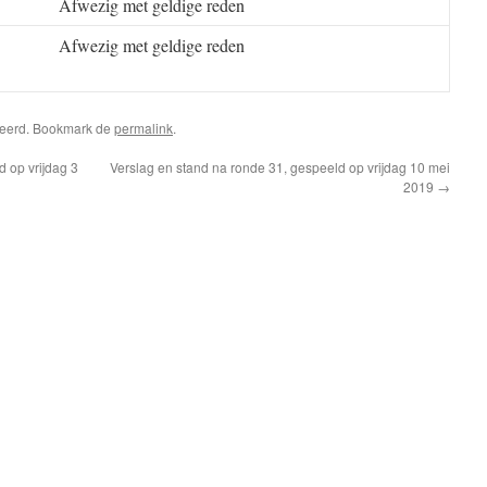
Afwezig met geldige reden
Afwezig met geldige reden
riseerd. Bookmark de
permalink
.
 op vrijdag 3
Verslag en stand na ronde 31, gespeeld op vrijdag 10 mei
2019
→