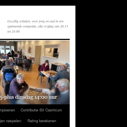
Gezellig schaken, voor jong en oud in een
spannende competitie, elke vrijdag van 20:15
tot 24:00
mpioenen
Contributie SV Castricum
ijen naspelen:
Rating berekenen