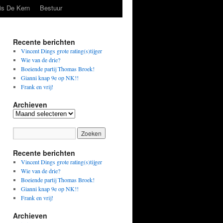
is De Kern
Bestuur
Recente berichten
Vincent Dings grote rating(s)tijger
Wie van de drie?
Boeiende partij Thomas Broek!
Gianni knap 9e op NK!!
Frank en vrij!
Archieven
Archieven
Recente berichten
Vincent Dings grote rating(s)tijger
Wie van de drie?
Boeiende partij Thomas Broek!
Gianni knap 9e op NK!!
Frank en vrij!
Archieven