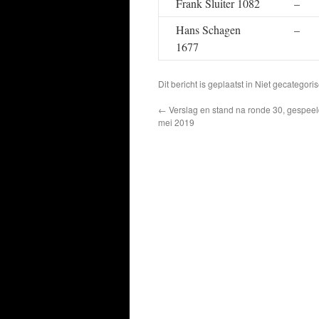
Frank Sluiter 1082
–
Hans Schagen
–
1677
Dit bericht is geplaatst in Niet gecatego
←
Verslag en stand na ronde 30, gespeeld
mei 2019