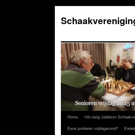
Ga
naar
Schaakverenigin
de
inhoud
Home
100-Jarig Jubileum Schaakve
Eens proberen vrijdagavond?
Erele