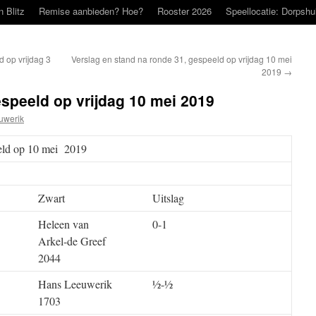
n Blitz
Remise aanbieden? Hoe?
Rooster 2026
Speellocatie: Dorpshu
 op vrijdag 3
Verslag en stand na ronde 31, gespeeld op vrijdag 10 mei
2019
→
espeeld op vrijdag 10 mei 2019
uwerik
eeld op 10 mei 2019
Zwart
Uitslag
Heleen van
0-1
Arkel-de Greef
2044
Hans Leeuwerik
½-½
1703