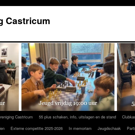
g Castricum
reniging Castricum
55 plus schaken, info, uitslagen en de stand
Clubka
den
Externe competitie 2025-2026
In memoriam
Jeugdschaak
Part