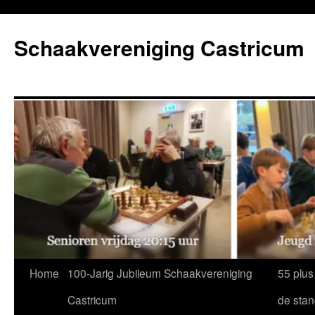
Ga
naar
Schaakvereniging Castricum
de
inhoud
Home
100-Jarig Jubileum Schaakvereniging
55 plus
Castricum
de sta