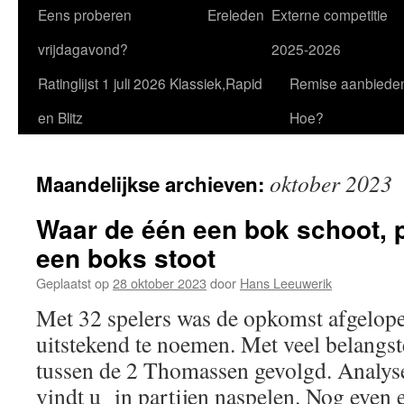
Eens proberen
Ereleden
Externe competitie
vrijdagavond?
2025-2026
Ratinglijst 1 juli 2026 Klassiek,Rapid
Remise aanbiede
en Blitz
Hoe?
oktober 2023
Maandelijkse archieven:
Waar de één een bok schoot, p
een boks stoot
Geplaatst op
28 oktober 2023
door
Hans Leeuwerik
Met 32 spelers was de opkomst afgelope
uitstekend te noemen. Met veel belangst
tussen de 2 Thomassen gevolgd. Analy
vindt u in partijen naspelen. Nog even