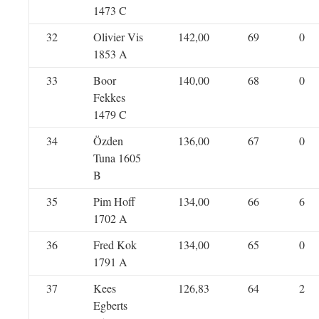
1473 C
32
Olivier Vis
142,00
69
0
1853 A
33
Boor
140,00
68
0
Fekkes
1479 C
34
Özden
136,00
67
0
Tuna 1605
B
35
Pim Hoff
134,00
66
6
1702 A
36
Fred Kok
134,00
65
0
1791 A
37
Kees
126,83
64
2
Egberts