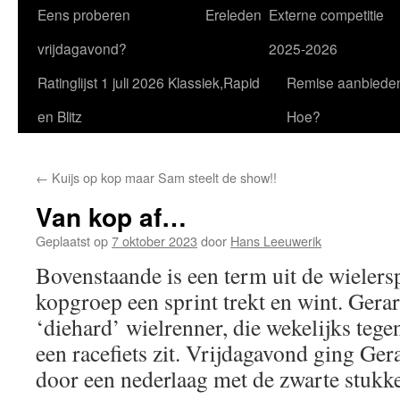
Eens proberen
Ereleden
Externe competitie
vrijdagavond?
2025-2026
Ratinglijst 1 juli 2026 Klassiek,Rapid
Remise aanbiede
en Blitz
Hoe?
←
Kuijs op kop maar Sam steelt de show!!
Van kop af…
Geplaatst op
7 oktober 2023
door
Hans Leeuwerik
Bovenstaande is een term uit de wielersp
kopgroep een sprint trekt en wint. Gerar
‘diehard’ wielrenner, die wekelijks teg
een racefiets zit. Vrijdagavond ging Gera
door een nederlaag met de zwarte stukk