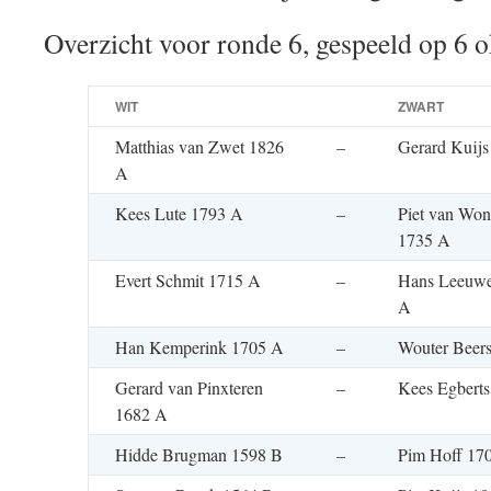
Overzicht voor ronde 6, gespeeld op 6 
WIT
ZWART
Matthias van Zwet 1826
–
Gerard Kuijs
A
Kees Lute 1793 A
–
Piet van Won
1735 A
Evert Schmit 1715 A
–
Hans Leeuwe
A
Han Kemperink 1705 A
–
Wouter Beer
Gerard van Pinxteren
–
Kees Egbert
1682 A
Hidde Brugman 1598 B
–
Pim Hoff 17