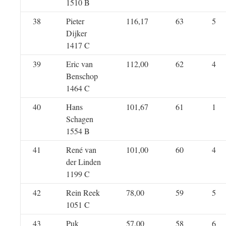
1510 B
38
Pieter
116,17
63
5
Dijker
1417 C
39
Eric van
112,00
62
4
Benschop
1464 C
40
Hans
101,67
61
1
Schagen
1554 B
41
René van
101,00
60
4
der Linden
1199 C
42
Rein Reek
78,00
59
5
1051 C
43
Puk
57,00
58
6