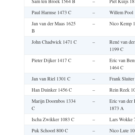
Sam ten Broek 1564 B
–
Piet Kuijs 1
Paul Harmse 1473 C
–
Willem Pool
Jan van der Maas 1625
–
Nico Kemp 
B
John Chadwick 1471 C
–
René van der
1199 C
Pieter Dijker 1417 C
–
Eric van Ben
1464 C
Jan van Riel 1301 C
–
Frank Sluite
Han Duinker 1456 C
–
Rein Reek 1
Marijn Doornbos 1334
–
Eric van der 
C
1873 A
Ischa Zwikker 1083 C
–
Lars Wokke 
Puk Schoorl 800 C
–
Nico Lute 1