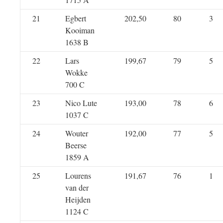
21
Egbert
202,50
80
3
Kooiman
1638 B
22
Lars
199,67
79
5
Wokke
700 C
23
Nico Lute
193,00
78
6
1037 C
24
Wouter
192,00
77
5
Beerse
1859 A
25
Lourens
191,67
76
1
van der
Heijden
1124 C