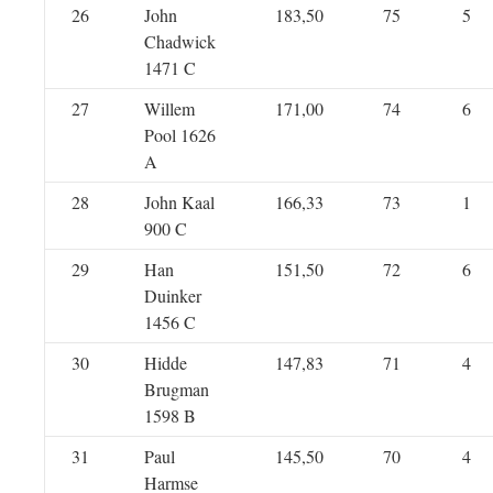
26
John
183,50
75
5
Chadwick
1471 C
27
Willem
171,00
74
6
Pool 1626
A
28
John Kaal
166,33
73
1
900 C
29
Han
151,50
72
6
Duinker
1456 C
30
Hidde
147,83
71
4
Brugman
1598 B
31
Paul
145,50
70
4
Harmse