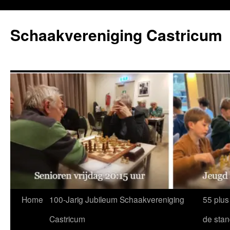
Ga
naar
Schaakvereniging Castricum
de
inhoud
Home
100-Jarig Jubileum Schaakvereniging
55 plus
Castricum
de sta