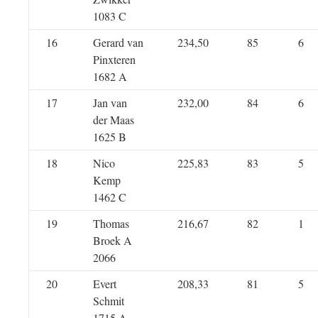
1083 C
16
Gerard van
234,50
85
6
Pinxteren
1682 A
17
Jan van
232,00
84
6
der Maas
1625 B
18
Nico
225,83
83
5
Kemp
1462 C
19
Thomas
216,67
82
1
Broek A
2066
20
Evert
208,33
81
5
Schmit
1715 A