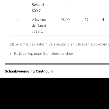
Schoorl
800 C
44
Alex van
38,00
57
4
der Leest
1118 C
Dit bericht is geplaatst in
Verslag,stand en uitslagen
. Bookmark
←
Kuijs op kop maar Sam steelt de show!!
Schaakvereniging Castricum