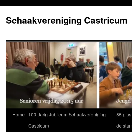
Ga
naar
Schaakvereniging Castricum
de
inhoud
Home
100-Jarig Jubileum Schaakvereniging
55 plus
Castricum
de sta