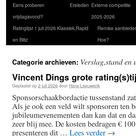
Eens proberen
Ereleden
Externe competitie
vrijdagavond?
2025-2026
Ratinglijst 1 juli 2026 Klassiek,Rapid
Remise aanbiede
en Blitz
Hoe?
Verslag,stand en 
Categorie archieven:
Vincent Dings grote rating(s)ti
Geplaatst op
2 juli 2026
door
Hans Leeuwerik
Sponsorschaakbordactie tussenstand zat
Als je ook een veld wilt sponsoren ten 
jubileumevenementen dan kan dat en daa
zeer blij mee. De kosten bedragen € 100
presenteren dit …
Lees verder
→