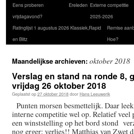
Eens proberen
Ereleden
Externe competitie
vrijdagavond?
2025-2026
Ratinglijst 1 augustus 2026 Klassiek,Rapid
Remise aan
en Blitz
Hoe?
oktober 2018
Maandelijkse archieven:
Verslag en stand na ronde 8, 
vrijdag 26 oktober 2018
Geplaatst op
27 oktober 2018
door
Hans Leeuwerik
Punten morsen besmettelijk. Daar leek 
interne competitie wel op. Relatief veel 
een winststelling op het bord stond ver
nog erger: verlies!! Matthias van Zwet