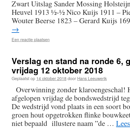
Zwart Uitslag Sander Mossing Holsteij
Heuvel 1913 ½-½ Nico Kuijs 1911 – Pie
Wouter Beerse 1823 – Gerard Kuijs 1
→
Een reactie plaatsen
Verslag en stand na ronde 6, 
vrijdag 12 oktober 2018
Geplaatst op
14 oktober 2018
door
Hans Leeuwerik
Overwinning zonder klaroengeschal! H
afgelopen vrijdag de bondswedstrijd te
De wedstrijd vond plaats in een soort b
groen hout opgetrokken flinke bouwkeet
niet bepaald illustere naam ”de …
Lees