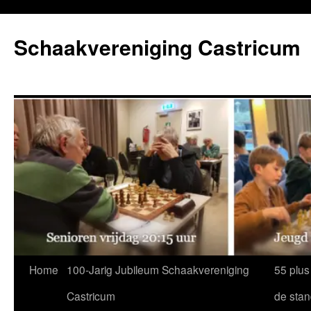
Ga
naar
Schaakvereniging Castricum
de
inhoud
Home
100-Jarig Jubileum Schaakvereniging
55 plus
Castricum
de sta