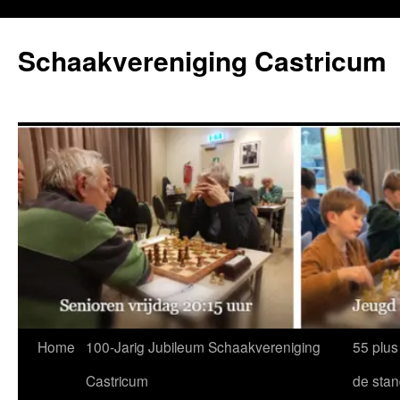
Ga
naar
Schaakvereniging Castricum
de
inhoud
Home
100-Jarig Jubileum Schaakvereniging
55 plus
Castricum
de sta