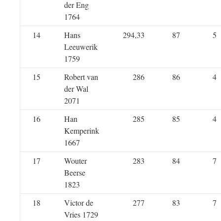
der Eng
1764
14
Hans
294,33
87
5
Leeuwerik
1759
15
Robert van
286
86
4
der Wal
2071
16
Han
285
85
4
Kemperink
1667
17
Wouter
283
84
7
Beerse
1823
18
Victor de
277
83
7
Vries 1729