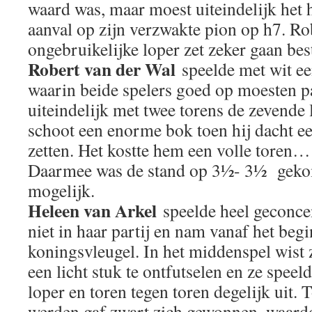
waard was, maar moest uiteindelijk het
aanval op zijn verzwakte pion op h7. Ro
ongebruikelijke loper zet zeker gaan be
Robert van der Wal
speelde met wit ee
waarin beide spelers goed op moesten pa
uiteindelijk met twee torens de zevende l
schoot een enorme bok toen hij dacht e
zetten. Het kostte hem een volle toren…
Daarmee was de stand op 3½- 3½ gekom
mogelijk.
Heleen van Arkel
speelde heel geconce
niet in haar partij en nam vanaf het begin
koningsvleugel. In het middenspel wist 
een licht stuk te ontfutselen en ze speel
loper en toren tegen toren degelijk uit. 
werden gaf zwart zich gewonnen, waardo