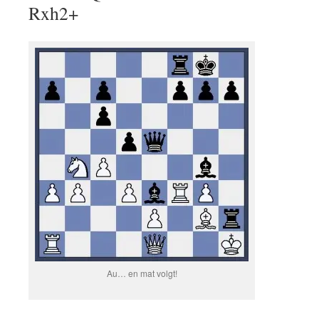
Rxh2+
Au… en mat volgt!