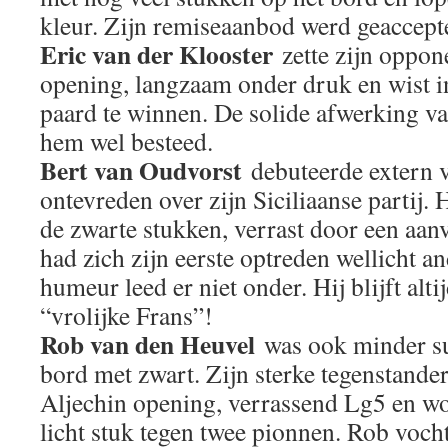
kleur. Zijn remiseaanbod werd geaccept
Eric van der Klooster
zette zijn oppone
opening, langzaam onder druk en wist i
paard te winnen. De solide afwerking va
hem wel besteed.
Bert van Oudvorst
debuteerde extern 
ontevreden over zijn Siciliaanse partij. 
de zwarte stukken, verrast door een aanv
had zich zijn eerste optreden wellicht a
humeur leed er niet onder. Hij blijft alt
“vrolijke Frans”!
Rob van den Heuvel
was ook minder su
bord met zwart. Zijn sterke tegenstander
Aljechin opening, verrassend Lg5 en wo
licht stuk tegen twee pionnen. Rob voch