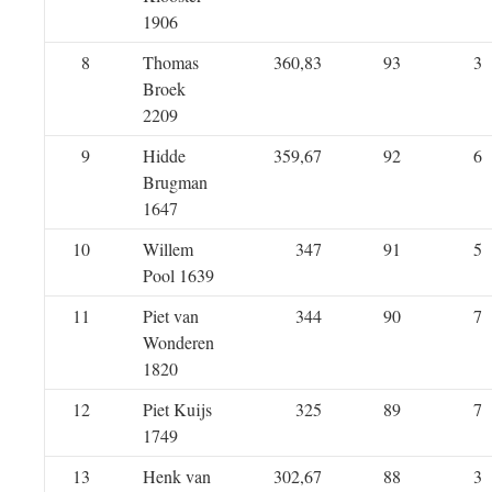
1906
8
Thomas
360,83
93
3
Broek
2209
9
Hidde
359,67
92
6
Brugman
1647
10
Willem
347
91
5
Pool 1639
11
Piet van
344
90
7
Wonderen
1820
12
Piet Kuijs
325
89
7
1749
13
Henk van
302,67
88
3