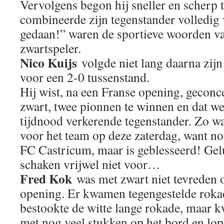
Vervolgens begon hij sneller en scherp t
combineerde zijn tegenstander volledig 
gedaan!” waren de sportieve woorden v
zwartspeler.
Nico Kuijs
volgde niet lang daarna zij
voor een 2-0 tussenstand.
Hij wist, na een Franse opening, geconc
zwart, twee pionnen te winnen en dat wer
tijdnood verkerende tegenstander. Zo w
voor het team op deze zaterdag, want nor
FC Castricum, maar is geblesseerd! Gel
schaken vrijwel niet voor…
Fred Kok
was met zwart niet tevreden o
opening. Er kwamen tegengestelde rokad
bestookte de witte lange rokade, maar k
met nog veel stukken op het bord en lop