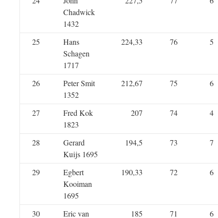
24
John
227,5
77
6
Chadwick
1432
25
Hans
224,33
76
5
Schagen
1717
26
Peter Smit
212,67
75
6
1352
27
Fred Kok
207
74
4
1823
28
Gerard
194,5
73
7
Kuijs 1695
29
Egbert
190,33
72
6
Kooiman
1695
30
Eric van
185
71
6