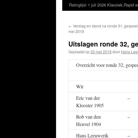
Ratinglijst 1 juli 2026 Klassiek,Rapid e
←
Verslag en stand na ronde 31, gespeel
mei 2019
Uitslagen ronde 32, g
Geplaatst op
20 mei 2019
door
Hans Lee
Overzicht voor ronde 32, gesp
Wit
Eric van der
–
Klooster 1905
Rob van den
–
Heuvel 1904
Hans Leeuwerik
–