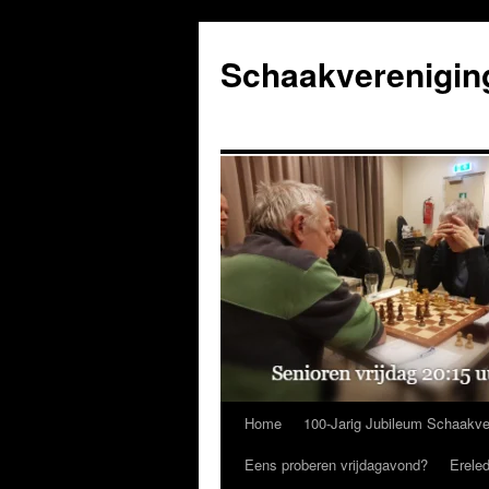
Ga
naar
Schaakverenigin
de
inhoud
Home
100-Jarig Jubileum Schaakve
Eens proberen vrijdagavond?
Erele