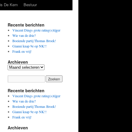
is De Kern
Bestuur
Recente berichten
Vincent Dings grote rating(s)tijger
Wie van de drie?
Boeiende partij Thomas Broek!
Gianni knap 9e op NK!!
Frank en vrij!
Archieven
Archieven
Recente berichten
Vincent Dings grote rating(s)tijger
Wie van de drie?
Boeiende partij Thomas Broek!
Gianni knap 9e op NK!!
Frank en vrij!
Archieven