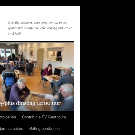
Gezellig schaken, voor jong en oud in een
spannende competitie, elke vrijdag van 20:15
tot 24:00
mpioenen
Contributie SV Castricum
ijen naspelen:
Rating berekenen