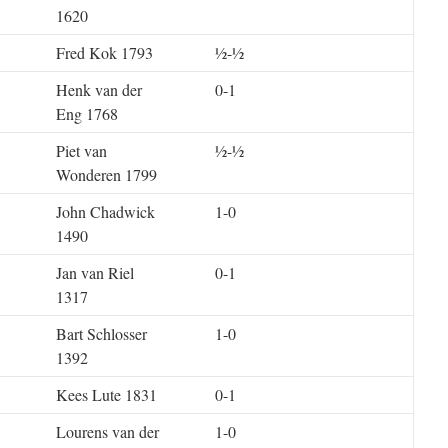
1620
Fred Kok 1793
½-½
Henk van der
0-1
Eng 1768
Piet van
½-½
Wonderen 1799
John Chadwick
1-0
1490
Jan van Riel
0-1
1317
Bart Schlosser
1-0
1392
Kees Lute 1831
0-1
Lourens van der
1-0