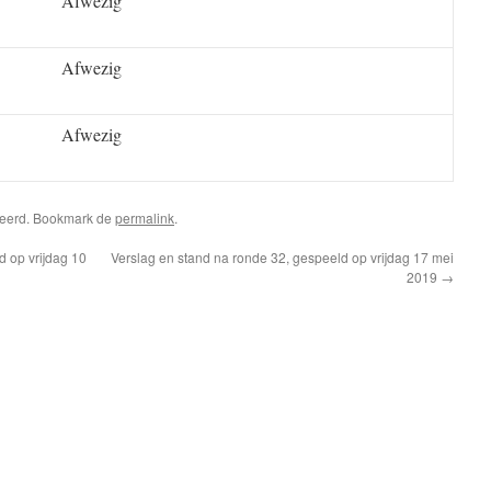
Afwezig
Afwezig
Afwezig
riseerd. Bookmark de
permalink
.
d op vrijdag 10
Verslag en stand na ronde 32, gespeeld op vrijdag 17 mei
2019
→