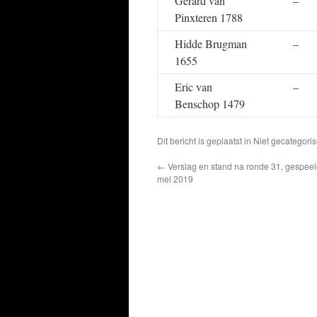
Gerard van
–
Pinxteren 1788
Hidde Brugman
–
1655
Eric van
–
Benschop 1479
Dit bericht is geplaatst in Niet gecatego
←
Verslag en stand na ronde 31, gespeel
mei 2019