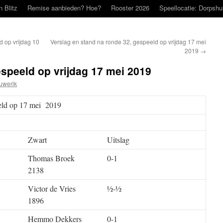
n Blitz
Remise aanbieden? Hoe?
Rooster 2026
Speellocatie: Dorpshu
d op vrijdag 10
Verslag en stand na ronde 32, gespeeld op vrijdag 17 mei
2019
→
espeeld op vrijdag 17 mei 2019
uwerik
eeld op 17 mei 2019
Zwart
Uitslag
Thomas Broek
0-1
2138
Victor de Vries
½-½
1896
Hemmo Dekkers
0-1