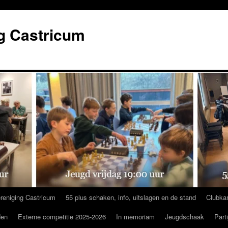
g Castricum
reniging Castricum
55 plus schaken, info, uitslagen en de stand
Clubka
den
Externe competitie 2025-2026
In memoriam
Jeugdschaak
Part