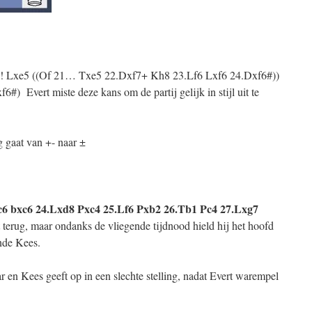
! Lxe5 ((Of 21… Txe5 22.Dxf7+ Kh8 23.Lf6 Lxf6 24.Dxf6#))
 Evert miste deze kans om de partij gelijk in stijl uit te
ng gaat van +- naar ±
c6 bxc6 24.Lxd8 Pxc4
25.Lf6 Pxb2 26.Tb1 Pc4 27.Lxg7
 terug, maar ondanks de vliegende tijdnood hield hij het hoofd
nde Kees.
 en Kees geeft op in een slechte stelling, nadat Evert warempel