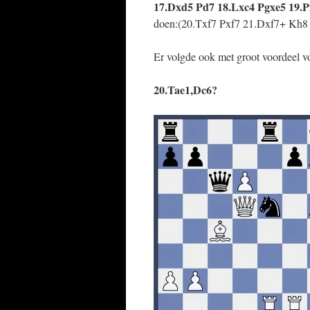
17.Dxd5 Pd7 18.Lxc4 Pgxe5 19.
doen:(20.Txf7 Pxf7 21.Dxf7+ Kh8 
Er volgde ook met groot voordeel vo
20.Tae1,Dc6?