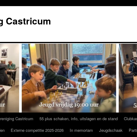
g Castricum
reniging Castricum
55 plus schaken, info, uitslagen en de stand
Clubka
den
Externe competitie 2025-2026
In memoriam
Jeugdschaak
Part