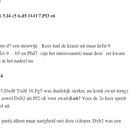
a
6 5.f4 c5 6.d5 O-O 7.Pf3 e6
per d7 een nieuwtje. Kees had de keuze uit maar liefst 9
offer 9 …b5 en Pbd7 zijn het interessantst) maar deze zet kwam
 in het nadeel na:
g4
5.Dxd8 Txd8 16.Pg5 was duidelijk sterker, nu komt zwart terug)
Le6?
s zowel Dxb2 als Pf2 ok voor zwart)
Voor de 2e keer speelt
d uit.
 partij alleen maar narigheid met deze (s)loper, Dxb2 was een