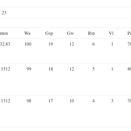
e 23
nten
Wa
Gsp
Gw
Rm
Vl
P
32,83
100
19
12
6
1
7
1512
99
18
12
5
1
8
1312
98
17
10
4
3
7