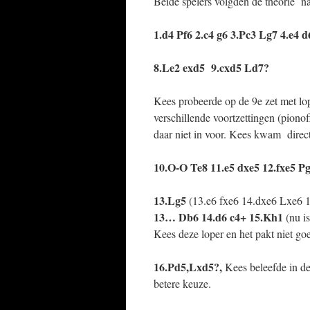
Beide spelers volgden de theorie n
1.d4 Pf6 2.c4 g6 3.Pc3 Lg7 4.e4 d
8.Le2 exd5 9.cxd5 Ld7?
Kees probeerde op de 9e zet met lo
verschillende voortzettingen (pion
daar niet in voor. Kees kwam direct
10.O-O Te8 11.e5 dxe5 12.fxe5 P
13.Lg5
(13.e6 fxe6 14.dxe6 Lxe6 1
13… Db6 14.d6 c4+ 15.Kh1
(nu i
Kees deze loper en het pakt niet goe
16.Pd5,Lxd5?,
Kees beleefde in de
betere keuze.