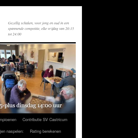
Gezellig schaken, voor jong en oud in een
spannende competitie, elke vrijdag van 20:15
tot 24:00
mpioenen
Contributie SV Castricum
ijen naspelen:
Rating berekenen