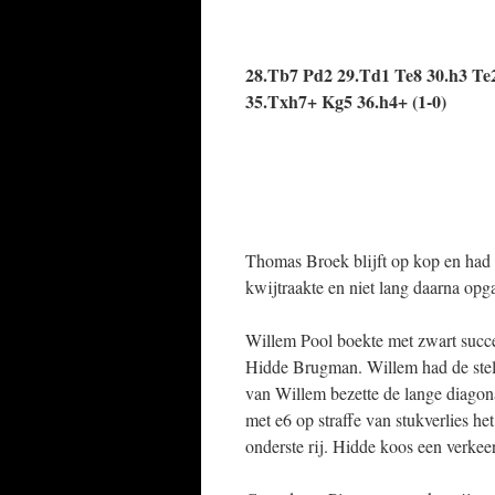
28.Tb7 Pd2 29.Td1 Te8 30.h3 Te
35.Txh7+ Kg5 36.h4+ (1-0)
Thomas Broek blijft op kop en had 
kwijtraakte en niet lang daarna opga
Willem Pool boekte met zwart succe
Hidde Brugman. Willem had de stel
van Willem bezette de lange diagona
met e6 op straffe van stukverlies he
onderste rij. Hidde koos een verkee