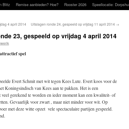
n Blitz
Remise aanbieden? Hoe?
Rooster 2026
Speellocatie: Dorpshu
jdag 4 april 2014
Uitslagen ronde 24, gespeeld op vrijdag 11 april 2014
→
nde 23, gespeeld op vrijdag 4 april 2014
werik
ttractief spel
peelde Evert Schmit met wit tegen Kees Lute. Evert koos voor de
het Koningsindisch van Kees aan te pakken. Het is een
t veel gerekend te worden en ieder moment kan een kwaliteit- of
etten. Gevaarlijk voor zwart , maar niet minder voor wit. Op
boer met deze witte opzet vele spectaculaire partijen gespeeld.
nd.