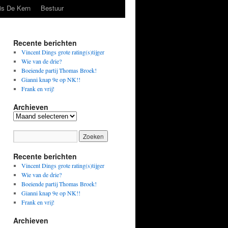
is De Kern
Bestuur
Recente berichten
Vincent Dings grote rating(s)tijger
Wie van de drie?
Boeiende partij Thomas Broek!
Gianni knap 9e op NK!!
Frank en vrij!
Archieven
Archieven
Recente berichten
Vincent Dings grote rating(s)tijger
Wie van de drie?
Boeiende partij Thomas Broek!
Gianni knap 9e op NK!!
Frank en vrij!
Archieven