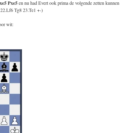
Pxe5 Pxe5
en nu had Evert ook prima de volgende zetten kunnen
22.Lf6 Tg8 23.Te1 +-)
or wit: