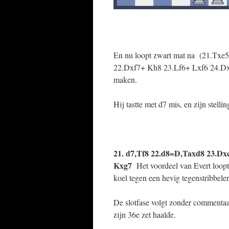
En nu loopt zwart mat na
(21.Txe5
22.Dxf7+ Kh8 23.Lf6+ Lxf6 24.Dxf6#)
maken.
Hij tastte met d7 mis, en zijn stelli
21. d7,Tf8 22.d8=D,Taxd8 23.Dx
Kxg7
Het voordeel van Evert loopt
koel tegen een hevig tegenstribbele
De slotfase volgt zonder commentaar
zijn 36e zet haalde.