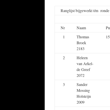
Ranglijst bijgewerkt t/m rond
Nr
Naam
Pu
1
Thomas
15
Broek
2183
2
Heleen
van Arkel-
de Greef
2072
3
Sander
Mossing
Holsteijn
2009