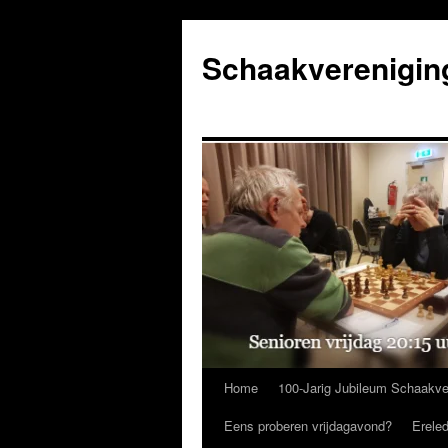
Ga
naar
Schaakverenigin
de
inhoud
Home
100-Jarig Jubileum Schaakve
Eens proberen vrijdagavond?
Erele