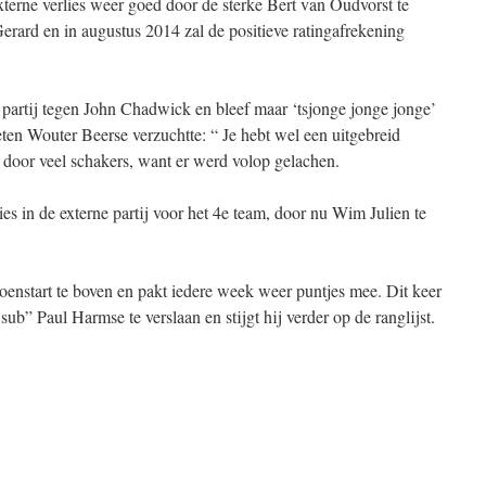
terne verlies weer goed door de sterke Bert van Oudvorst te
Gerard en in augustus 2014 zal de positieve ratingafrekening
 partij tegen John Chadwick en bleef maar ‘tsjonge jonge jonge’
ten Wouter Beerse verzuchtte: “ Je hebt wel een uitgebreid
 door veel schakers, want er werd volop gelachen.
lies in de externe partij voor het 4e team, door nu Wim Julien te
oenstart te boven en pakt iedere week weer puntjes mee. Dit keer
 sub” Paul Harmse te verslaan en stijgt hij verder op de ranglijst.