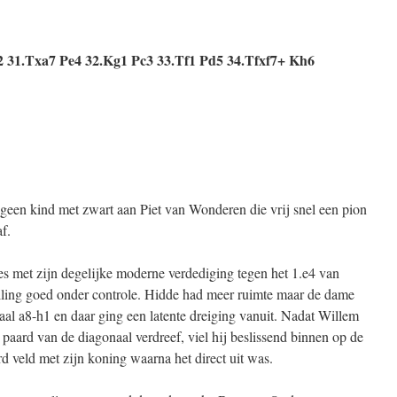
2 31.Txa7 Pe4 32.Kg1 Pc3 33.Tf1 Pd5 34.Tfxf7+ Kh6
geen kind met zwart aan Piet van Wonderen die vrij snel een pion
f.
s met zijn degelijke moderne verdediging tegen het 1.e4 van
ling goed onder controle. Hidde had meer ruimte maar de dame
al a8-h1 en daar ging een latente dreiging vanuit. Nadat Willem
t paard van de diagonaal verdreef, viel hij beslissend binnen op de
rd veld met zijn koning waarna het direct uit was.