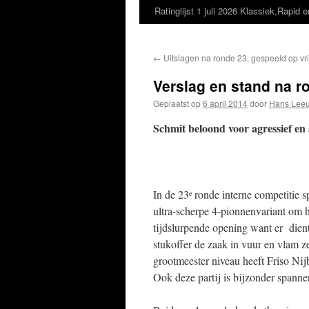
Ratinglijst 1 juli 2026 Klassiek,Rapid e
←
Uitslagen na ronde 23, gespeeld op vri
Verslag en stand na ro
Geplaatst op
6 april 2014
door
Hans Leeu
Schmit beloond voor agressief en a
In de 23
ronde interne competitie s
e
ultra-scherpe 4-pionnenvariant om 
tijdslurpende opening want er dien
stukoffer de zaak in vuur en vlam z
grootmeester niveau heeft Friso Nij
Ook deze partij is bijzonder spanne