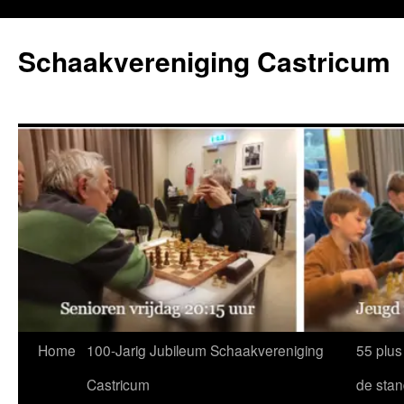
Ga
naar
Schaakvereniging Castricum
de
inhoud
Home
100-Jarig Jubileum Schaakvereniging
55 plus
Castricum
de sta