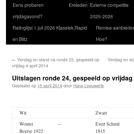
Eens proberen
Ereleden
Externe competitie
vrijdagavond?
2025-2026
Ratinglijst 1 juli 2026 Klassiek,Rapid
Remise aanbiede
en Blitz
Hoe?
←
Verslag en stand na ronde 23, gespeeld op
Verslag en st
vrijdag 4 april 2014
Uitslagen ronde 24, gespeeld op vrijdag 
Geplaatst op
15 april 2014
door
Hans Leeuwerik
Wit
Zwart
Wouter
–
Evert Schmit
Beerse 1922
1815