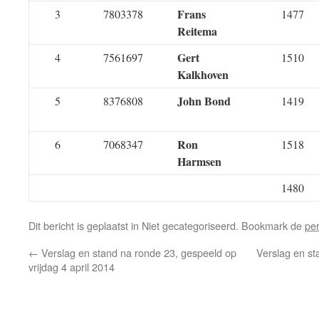
Frans
3
7803378
1477
Reitema
Gert
4
7561697
1510
Kalkhoven
John Bond
5
8376808
1419
Ron
6
7068347
1518
Harmsen
1480
Dit bericht is geplaatst in Niet gecategoriseerd. Bookmark de
pe
←
Verslag en stand na ronde 23, gespeeld op
Verslag en st
vrijdag 4 april 2014