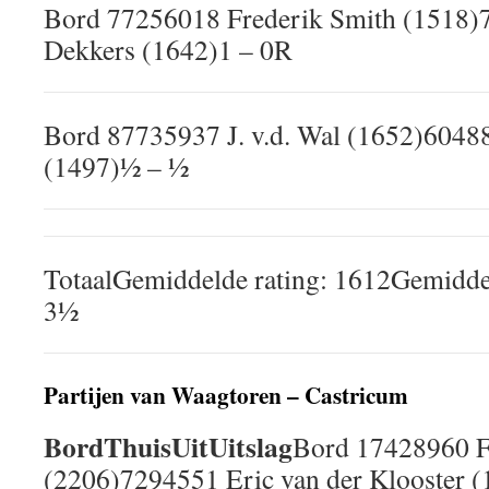
Bord 77256018 Frederik Smith (151
Dekkers (1642)1 – 0R
Bord 87735937 J. v.d. Wal (1652)6048
(1497)½ – ½
TotaalGemiddelde rating: 1612Gemidde
3½
Partijen van Waagtoren – Castricum
Bord
Thuis
Uit
Uitslag
Bord 17428960 F
(2206)7294551 Eric van der Klooster (