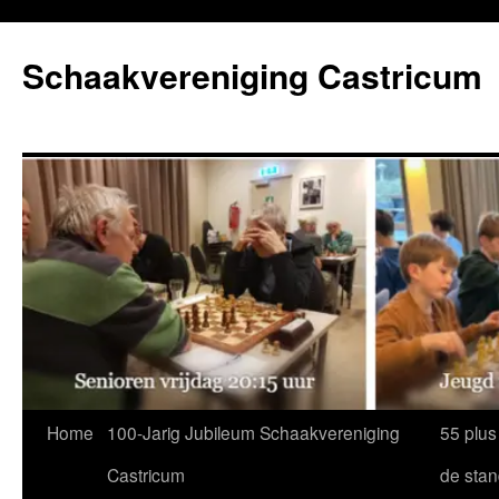
Ga
naar
Schaakvereniging Castricum
de
inhoud
Home
100-Jarig Jubileum Schaakvereniging
55 plus
Castricum
de sta