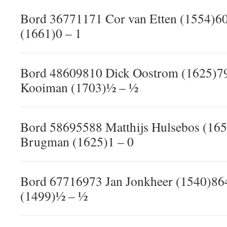
Bord 36771171 Cor van Etten (1554)
(1661)0 – 1
Bord 48609810 Dick Oostrom (1625)7
Kooiman (1703)½ – ½
Bord 58695588 Matthijs Hulsebos (16
Brugman (1625)1 – 0
Bord 67716973 Jan Jonkheer (1540)8
(1499)½ – ½