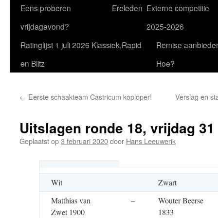
Eens proberen
Ereleden
Externe competitie
vrijdagavond?
2025-2026
Ratinglijst 1 juli 2026 Klassiek,Rapid
Remise aanbiede
en Blitz
Hoe?
←
Eerste schaakteam Castricum koploper!
Verslag en st
Uitslagen ronde 18, vrijdag 31
Geplaatst op
3 februari 2020
door
Hans Leeuwerik
Wit
Zwart
Matthias van
–
Wouter Beerse
Zwet 1900
1833