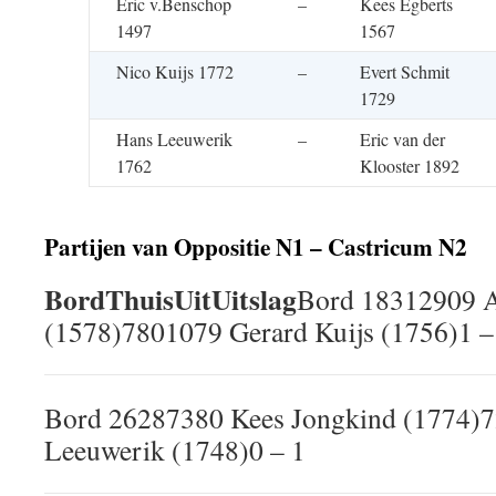
Eric v.Benschop
–
Kees Egberts
1497
1567
Nico Kuijs 1772
–
Evert Schmit
1729
Hans Leeuwerik
–
Eric van der
1762
Klooster 1892
Partijen van Oppositie N1 – Castricum N2
Bord
Thuis
Uit
Uitslag
Bord 18312909 A
(1578)7801079 Gerard Kuijs (1756)1 –
Bord 26287380 Kees Jongkind (1774)
Leeuwerik (1748)0 – 1