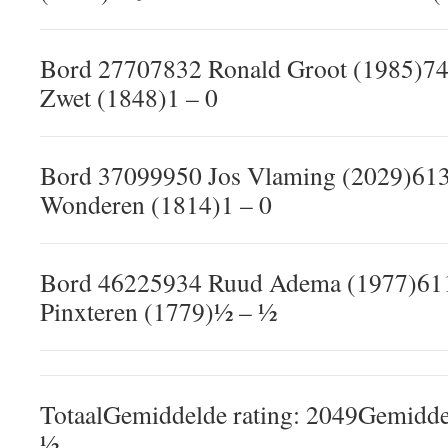
Bord 27707832 Ronald Groot (1985)74
Zwet (1848)1 – 0
Bord 37099950 Jos Vlaming (2029)613
Wonderen (1814)1 – 0
Bord 46225934 Ruud Adema (1977)611
Pinxteren (1779)½ – ½
TotaalGemiddelde rating: 2049Gemidde
½