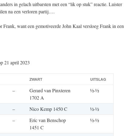
nders in gelach uitbarsten met een “lik op stuk” reactie. Luister
len na een verloren partij….
or Frank, want een gemotiveerde John Kaal versloeg Frank in een
op 21 april 2023
ZWART
UITSLAG
–
Gerard van Pinxteren
½-½
1702 A
–
Nico Kemp 1450 C
½-½
–
Eric van Benschop
½-½
1451 C