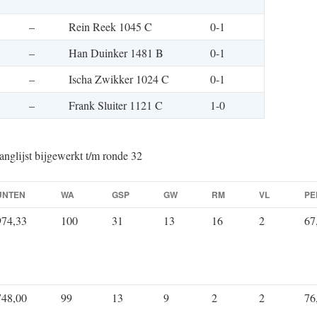
–
Rein Reek 1045 C
0-1
–
Han Duinker 1481 B
0-1
–
Ischa Zwikker 1024 C
0-1
–
Frank Sluiter 1121 C
1-0
anglijst bijgewerkt t/m ronde 32
UNTEN
WA
GSP
GW
RM
VL
PE
974,33
100
31
13
16
2
67
748,00
99
13
9
2
2
76