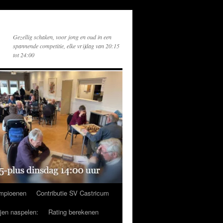
Gezellig schaken, voor jong en oud in een
spannende competitie, elke vrijdag van 20:15
tot 24:00
mpioenen
Contributie SV Castricum
ijen naspelen:
Rating berekenen