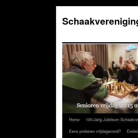
Ga
naar
Schaakverenigin
de
inhoud
Home
100-Jarig Jubileum Schaakve
Eens proberen vrijdagavond?
Erele