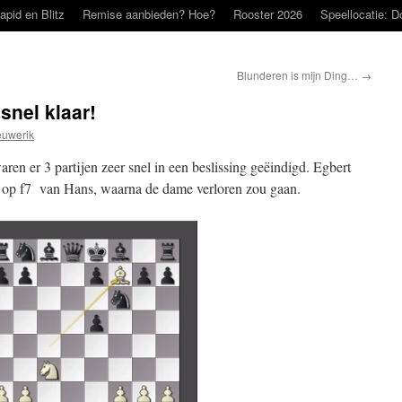
apid en Blitz
Remise aanbieden? Hoe?
Rooster 2026
Speellocatie: D
Blunderen is mijn Ding…
→
snel klaar!
uwerik
ren er 3 partijen zeer snel in een beslissing geëindigd. Egbert
er op f7 van Hans, waarna de dame verloren zou gaan.