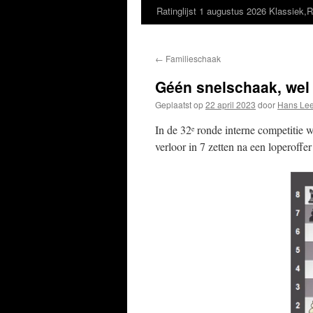
Ratinglijst 1 augustus 2026 Klassiek,R
←
Familieschaak
Géén snelschaak, wel 
Geplaatst op
22 april 2023
door
Hans Lee
In de 32
ronde interne competitie wa
e
verloor in 7 zetten na een loperoff