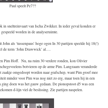
Paul speelt Pe7??
ok in sneltreinvaart van Ischa Zwikker. In ieder geval konden er
 gespeeld worden in de analyseruimte.
 John als ‘tussenpaus’ hoge ogen In 30 partijen speelde hij 18(!)
iel de term ‘John Drawwick’ al….
gen Pim Hoff. Nu, na ruim 30 verdere ronden, kon Olivier
vanchegevoelens botvieren op de arme Pim. Langzaam veranderde
et zaakje omgedoopt worden naar grafschep, want Pim groef mee
teit minder voor Pim was nog niet zo erg, maar toen hij in een
ten ging doen was het gauw gedaan. De pionopstoot d5 was een
komen d-lijn viel de beslissing. Zie partijen naspelen.