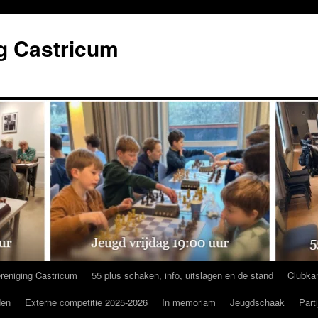
g Castricum
reniging Castricum
55 plus schaken, info, uitslagen en de stand
Clubka
den
Externe competitie 2025-2026
In memoriam
Jeugdschaak
Part