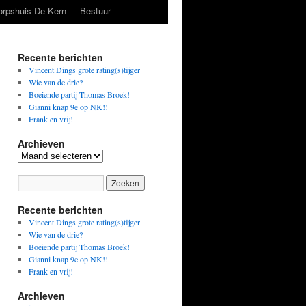
orpshuis De Kern
Bestuur
Recente berichten
Vincent Dings grote rating(s)tijger
Wie van de drie?
Boeiende partij Thomas Broek!
Gianni knap 9e op NK!!
Frank en vrij!
Archieven
Archieven
Recente berichten
Vincent Dings grote rating(s)tijger
Wie van de drie?
Boeiende partij Thomas Broek!
Gianni knap 9e op NK!!
Frank en vrij!
Archieven