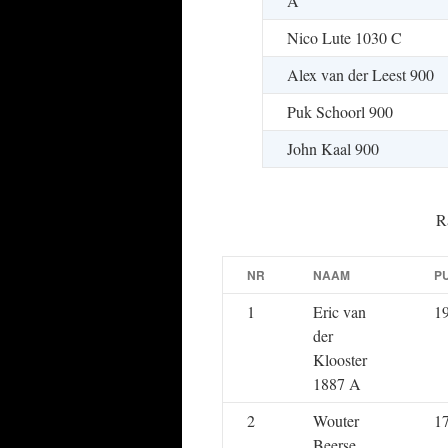
A
Nico Lute 1030 C
Alex van der Leest 900
Puk Schoorl 900
John Kaal 900
R
NR
NAAM
P
1
Eric van
1
der
Klooster
1887 A
2
Wouter
1
Beerse