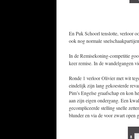
En Puk Schoorl tenslotte, verloor o
ook nog normale snelschaakpartijen
In de Remisekoning-competitie gooit
keer remise. In de wandelgangen v
Ronde 1 verloor Olivier met wit te
eindelijk zijn lang gekoesterde re
Pim’s Engelse graafschap en kon h
aan zijn eigen ondergang. Een kwali
gecompliceerde stelling snelle zet
blunder en via de voor zwart open ge