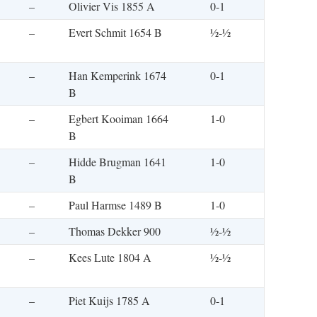
–
Olivier Vis 1855 A
0-1
–
Evert Schmit 1654 B
½-½
–
Han Kemperink 1674
0-1
B
–
Egbert Kooiman 1664
1-0
B
–
Hidde Brugman 1641
1-0
B
–
Paul Harmse 1489 B
1-0
–
Thomas Dekker 900
½-½
–
Kees Lute 1804 A
½-½
–
Piet Kuijs 1785 A
0-1