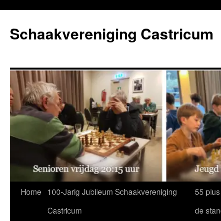
Ga
naar
Schaakvereniging Castricum
de
inhoud
Home
100-Jarig Jubileum Schaakvereniging
55 plus
Castricum
de sta