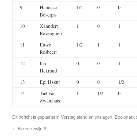
9
Hanncco
1/2
0
0
Beverpis
10
Xanndert
1
0
1
Ravengriep
11
Euwe
1/2
1
1
Rosbeert
12
Ina
0
0
1
Hekrund
13
Epi IJskut
0
0
1/2
14
Tiet van
1
1/2
0
Zwamhats
Dit bericht is geplaatst in
Verslag,stand en uitslagen
. Bookmark
←
Beerse zwijnt!!