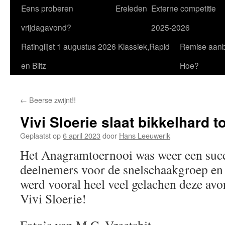
Eens proberen
Ereleden
Externe competitie
vrijdagavond?
2025-2026
Ratinglijst 1 augustus 2026 Klassiek,Rapid
Remise aan
en Blitz
Hoe?
←
Beerse zwijnt!!
Vivi Sloerie slaat bikkelhard t
Geplaatst op
6 april 2023
door
Hans Leeuwerik
Het Anagramtoernooi was weer een succ
deelnemers voor de snelschaakgroep en
werd vooral heel veel gelachen deze av
Vivi Sloerie!