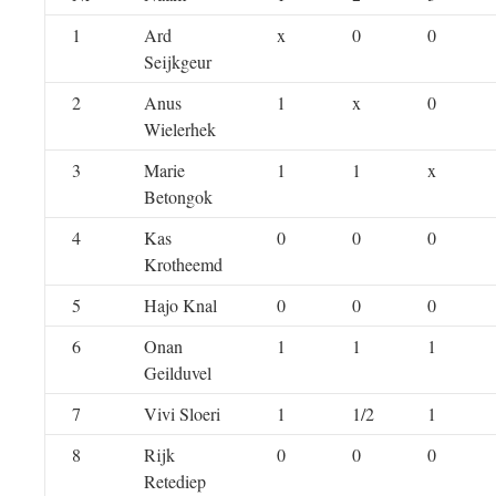
1
Ard
x
0
0
Seijkgeur
2
Anus
1
x
0
Wielerhek
3
Marie
1
1
x
Betongok
4
Kas
0
0
0
Krotheemd
5
Hajo Knal
0
0
0
6
Onan
1
1
1
Geilduvel
7
Vivi Sloeri
1
1/2
1
8
Rijk
0
0
0
Retediep