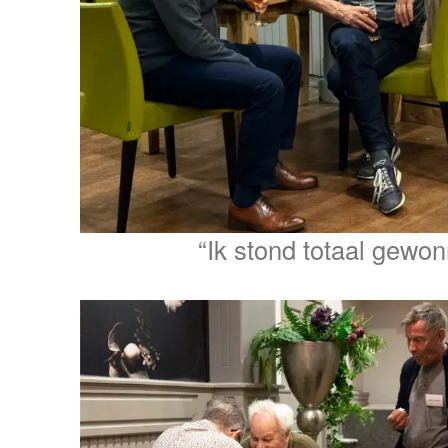
“Ik stond totaal gew