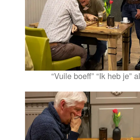
“Vuile boeff” “Ik heb je” 