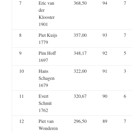
7
Eric van
368,50
94
7
der
Klooster
1901
8
Piet Kuijs
357,00
93
7
1779
9
Pim Hoff
348,17
92
5
1697
10
Hans
322,00
91
3
Schagen
1679
11
Evert
320,67
90
6
Schmit
1762
12
Piet van
296,50
89
7
Wonderen