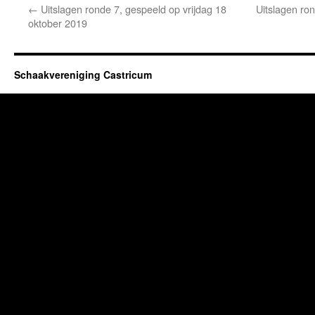
←
Uitslagen ronde 7, gespeeld op vrijdag 18
Uitslagen ron
oktober 2019
Schaakvereniging Castricum