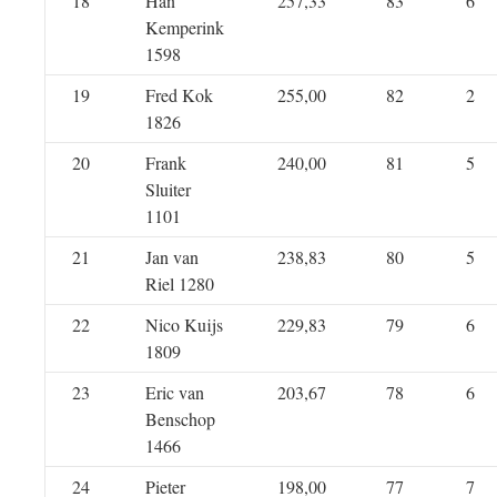
18
Han
257,33
83
6
Kemperink
1598
19
Fred Kok
255,00
82
2
1826
20
Frank
240,00
81
5
Sluiter
1101
21
Jan van
238,83
80
5
Riel 1280
22
Nico Kuijs
229,83
79
6
1809
23
Eric van
203,67
78
6
Benschop
1466
24
Pieter
198,00
77
7