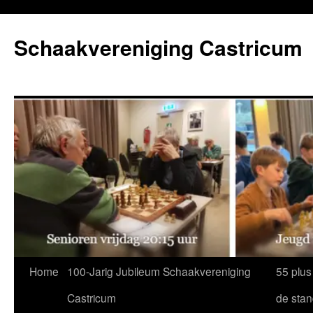
Ga
naar
Schaakvereniging Castricum
de
inhoud
Home
100-Jarig Jubileum Schaakvereniging
55 plus
Castricum
de sta