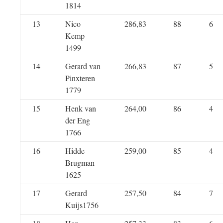
1814
13
Nico
286,83
88
6
Kemp
1499
14
Gerard van
266,83
87
5
Pinxteren
1779
15
Henk van
264,00
86
4
der Eng
1766
16
Hidde
259,00
85
4
Brugman
1625
17
Gerard
257,50
84
7
Kuijs1756