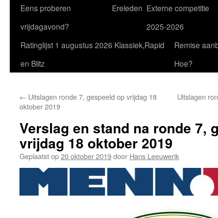
Eens proberen
Ereleden
Externe competitie
vrijdagavond?
2025-2026
Ratinglijst 1 augustus 2026 Klassiek,Rapid
Remise aan
en Blitz
Hoe?
←
Uitslagen ronde 7, gespeeld op vrijdag 18
Uitslagen ron
oktober 2019
Verslag en stand na ronde 7, 
vrijdag 18 oktober 2019
Geplaatst op
20 oktober 2019
door
Hans Leeuwerik