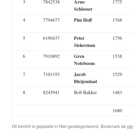
Arno
3
7842538
1775
Schlosser
Pim Hoff
4
7794677
1768
Peter
5
6190437
1756
Siekerman
Gren
6
7910892
1538
Noteboom
Jacob
7
7101193
1529
Bleijendaal
8
8245941
Bob Bakker
1483
1680
Dit bericht is geplaatst in Niet gecategoriseerd. Bookmark de
pe