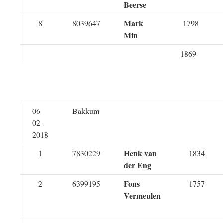
Beerse
Mark
8
8039647
1798
Min
1869
06-
Bakkum
02-
2018
Henk van
1
7830229
1834
der Eng
Fons
2
6399195
1757
Vermeulen