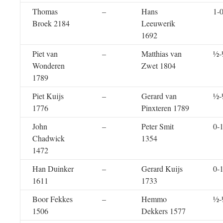
Thomas
–
Hans
1-
Broek 2184
Leeuwerik
1692
Piet van
–
Matthias van
½-
Wonderen
Zwet 1804
1789
Piet Kuijs
–
Gerard van
½-
1776
Pinxteren 1789
John
–
Peter Smit
0-
Chadwick
1354
1472
Han Duinker
–
Gerard Kuijs
0-
1611
1733
Boor Fekkes
–
Hemmo
½-
1506
Dekkers 1577