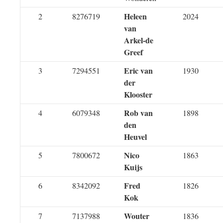
Heleen
2
8276719
2024
van
Arkel-de
Greef
Eric van
3
7294551
1930
der
Klooster
Rob van
4
6079348
1898
den
Heuvel
Nico
5
7800672
1863
Kuijs
Fred
6
8342092
1826
Kok
Wouter
7
7137988
1836