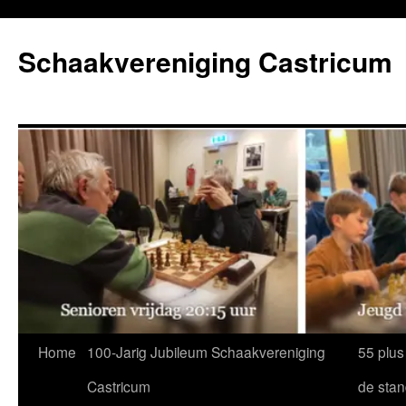
Ga
naar
Schaakvereniging Castricum
de
inhoud
Home
100-Jarig Jubileum Schaakvereniging
55 plus
Castricum
de sta