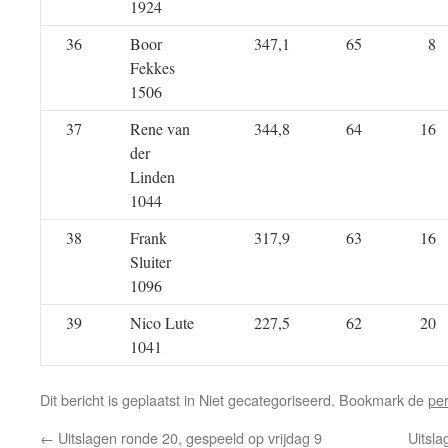
1924
36
Boor
347,1
65
8
Fekkes
1506
37
Rene van
344,8
64
16
der
Linden
1044
38
Frank
317,9
63
16
Sluiter
1096
39
Nico Lute
227,5
62
20
1041
Dit bericht is geplaatst in Niet gecategoriseerd. Bookmark de
pe
←
Uitslagen ronde 20, gespeeld op vrijdag 9
Uitsla