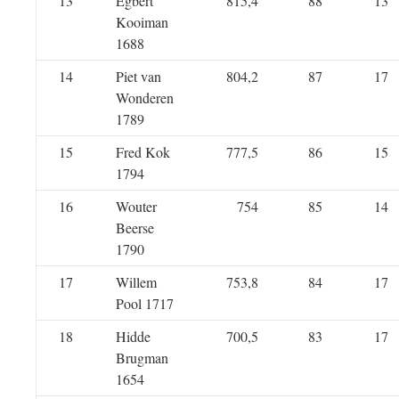
13
Egbert
815,4
88
13
Kooiman
1688
14
Piet van
804,2
87
17
Wonderen
1789
15
Fred Kok
777,5
86
15
1794
16
Wouter
754
85
14
Beerse
1790
17
Willem
753,8
84
17
Pool 1717
18
Hidde
700,5
83
17
Brugman
1654