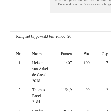
Peter wat door de Pickwick van John 
Ranglijst bijgewerkt t/m ronde 20
Nr
Naam
Punten
Wa
Gsp
1
Heleen
1407
100
17
van Arkel-
de Greef
2038
2
Thomas
1154,9
99
12
Broek
2184
3
Sander
1063,2
98
13