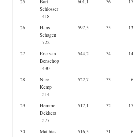
25
Bart
601,1
76
17
Schlosser
1418
26
Hans
597,5
75
13
Schagen
1722
27
Eric van
544,2
74
14
Benschop
1430
28
Nico
522,7
73
6
Kemp
1514
29
Hemmo
517,1
72
17
Dekkers
1577
30
Matthias
516,5
71
6