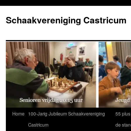
Ga
naar
Schaakvereniging Castricum
de
inhoud
Home
100-Jarig Jubileum Schaakvereniging
55 plus
Castricum
de sta