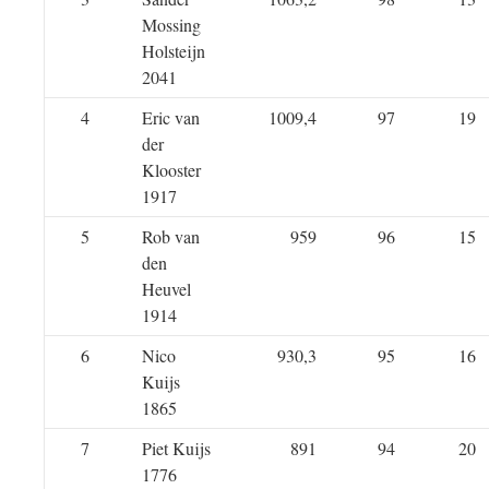
Mossing
Holsteijn
2041
4
Eric van
1009,4
97
19
der
Klooster
1917
5
Rob van
959
96
15
den
Heuvel
1914
6
Nico
930,3
95
16
Kuijs
1865
7
Piet Kuijs
891
94
20
1776