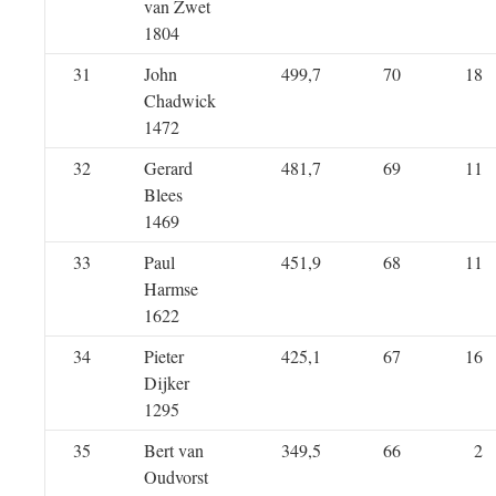
van Zwet
1804
31
John
499,7
70
18
Chadwick
1472
32
Gerard
481,7
69
11
Blees
1469
33
Paul
451,9
68
11
Harmse
1622
34
Pieter
425,1
67
16
Dijker
1295
35
Bert van
349,5
66
2
Oudvorst