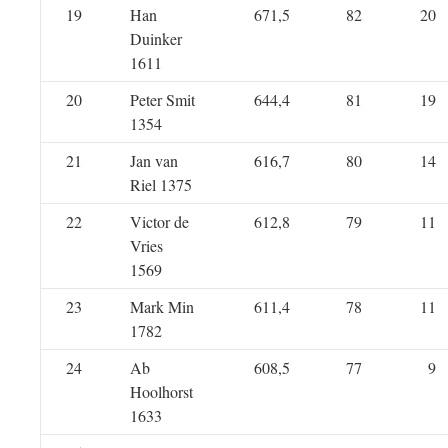
19
Han
671,5
82
20
Duinker
1611
20
Peter Smit
644,4
81
19
1354
21
Jan van
616,7
80
14
Riel 1375
22
Victor de
612,8
79
11
Vries
1569
23
Mark Min
611,4
78
11
1782
24
Ab
608,5
77
9
Hoolhorst
1633