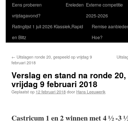
Eens proberen
Ereleden
Externe competitie
vrijdagavond?
2025-2026
Ratinglijst 1 juli 2026 Klassiek,Rapid
Remise aanbiede
en Blitz
Hoe?
←
Uitslagen ronde 20, gespeeld op vrijdag 9
Uitsla
februari 2018
Verslag en stand na ronde 20,
vrijdag 9 februari 2018
Geplaatst op
12 februari 2018
door
Hans Leeuwerik
Castricum 1 en 2 winnen met 4 ½ -3 