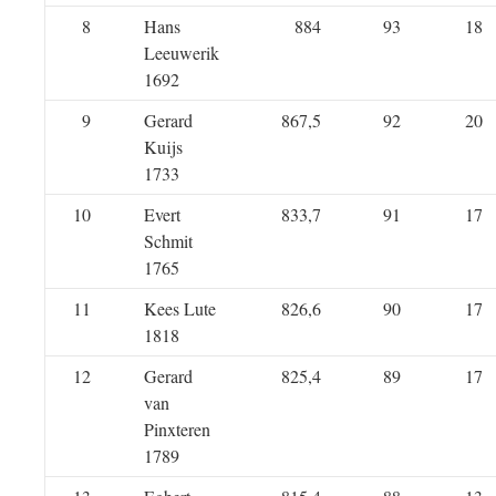
8
Hans
884
93
18
Leeuwerik
1692
9
Gerard
867,5
92
20
Kuijs
1733
10
Evert
833,7
91
17
Schmit
1765
11
Kees Lute
826,6
90
17
1818
12
Gerard
825,4
89
17
van
Pinxteren
1789