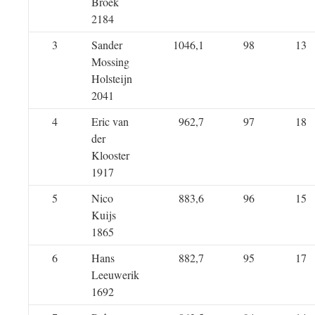
Broek
2184
3
Sander
1046,1
98
13
Mossing
Holsteijn
2041
4
Eric van
962,7
97
18
der
Klooster
1917
5
Nico
883,6
96
15
Kuijs
1865
6
Hans
882,7
95
17
Leeuwerik
1692