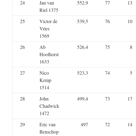
24
Jan van
552,9
77
13
Riel 1375
25
Victor de
539,5
76
10
Vries
1569
26
Ab
526,4
75
8
Hoolhorst
1633
27
Nico
523,3
74
5
Kemp
1514
28
John
499,4
73
17
Chadwick
1472
29
Eric van
497
72
14
Benschop