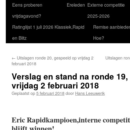
Eens proberen
Ereleden
Externe competitie
vrijdagavond?
2025-2026
Ratinglijst 1 juli 2026 Klassiek,Rapid
Remise aanbiede
en Blitz
Hoe?
←
Uitslagen ronde 20, gespeeld op vrijdag 2
Uitslagen ron
februari 2018
Verslag en stand na ronde 19,
vrijdag 2 februari 2018
Geplaatst op
5 februari 2018
door
Hans Leeuwerik
Eric Rapidkampioen,interne competit
blijft winnen!