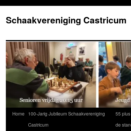
Ga
naar
Schaakvereniging Castricum
de
inhoud
Home
100-Jarig Jubileum Schaakvereniging
55 plus
Castricum
de sta