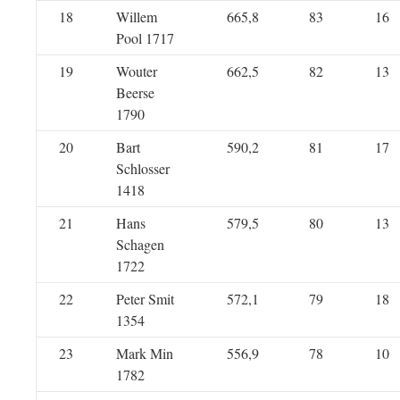
18
Willem
665,8
83
16
Pool 1717
19
Wouter
662,5
82
13
Beerse
1790
20
Bart
590,2
81
17
Schlosser
1418
21
Hans
579,5
80
13
Schagen
1722
22
Peter Smit
572,1
79
18
1354
23
Mark Min
556,9
78
10
1782