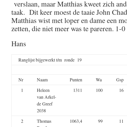
verslaan, maar Matthias kweet zich and
taak. Dit keer moest de taaie John Chad
Matthias wist met loper en dame een mo
zetten, die niet meer was te pareren. 1-
Hans
Ranglijst bijgewerkt t/m ronde 19
Nr
Naam
Punten
Wa
Gsp
1
Heleen
1311
100
16
van Arkel-
de Greef
2038
2
Thomas
1063,4
99
11