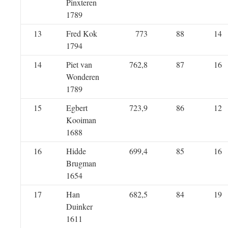
Pinxteren
1789
13
Fred Kok
773
88
14
1794
14
Piet van
762,8
87
16
Wonderen
1789
15
Egbert
723,9
86
12
Kooiman
1688
16
Hidde
699,4
85
16
Brugman
1654
17
Han
682,5
84
19
Duinker
1611