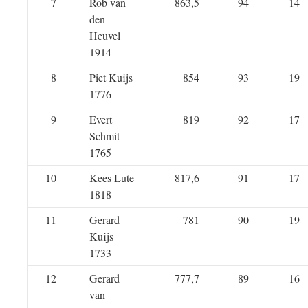
7
Rob van
863,5
94
14
den
Heuvel
1914
8
Piet Kuijs
854
93
19
1776
9
Evert
819
92
17
Schmit
1765
10
Kees Lute
817,6
91
17
1818
11
Gerard
781
90
19
Kuijs
1733
12
Gerard
777,7
89
16
van