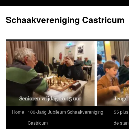
Ga
naar
Schaakvereniging Castricum
de
inhoud
Home
100-Jarig Jubileum Schaakvereniging
55 plus
Castricum
de sta