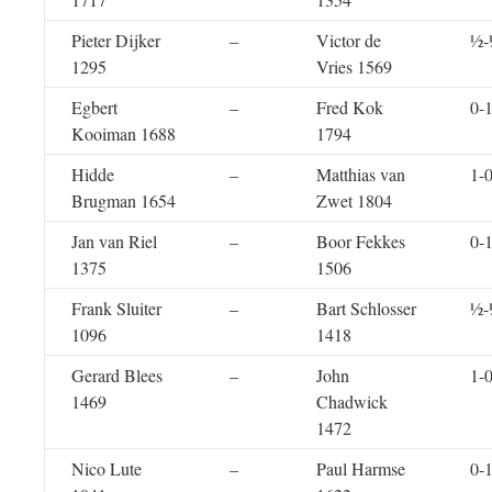
Pieter Dijker
–
Victor de
½-
1295
Vries 1569
Egbert
–
Fred Kok
0-
Kooiman 1688
1794
Hidde
–
Matthias van
1-
Brugman 1654
Zwet 1804
Jan van Riel
–
Boor Fekkes
0-
1375
1506
Frank Sluiter
–
Bart Schlosser
½-
1096
1418
Gerard Blees
–
John
1-
1469
Chadwick
1472
Nico Lute
–
Paul Harmse
0-