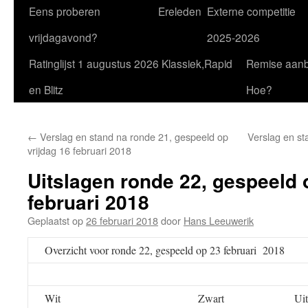
Eens proberen
Ereleden
Externe competitie
vrijdagavond?
2025-2026
Ratinglijst 1 augustus 2026 Klassiek,Rapid
Remise aan
en Blitz
Hoe?
←
Verslag en stand na ronde 21, gespeeld op
Verslag en st
vrijdag 16 februari 2018
Uitslagen ronde 22, gespeeld 
februari 2018
Geplaatst op
26 februari 2018
door
Hans Leeuwerik
Overzicht voor ronde 22, gespeeld op 23 februari 2018
Wit
Zwart
Uit