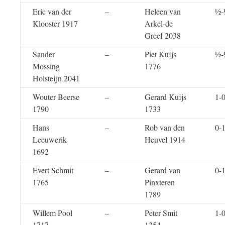
Eric van der
–
Heleen van
½-
Klooster 1917
Arkel-de
Greef 2038
Sander
–
Piet Kuijs
½-
Mossing
1776
Holsteijn 2041
Wouter Beerse
–
Gerard Kuijs
1-
1790
1733
Hans
–
Rob van den
0-
Leeuwerik
Heuvel 1914
1692
Evert Schmit
–
Gerard van
0-
1765
Pinxteren
1789
Willem Pool
–
Peter Smit
1-
1717
1354