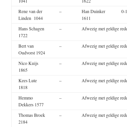
1041
1622
Rene van der
–
Han Duinker
0-
Linden 1044
1611
Hans Schagen
–
Afwezig met geldige red
1722
Bert van
–
Afwezig met geldige red
Oudvorst 1924
Nico Kuijs
–
Afwezig met geldige red
1865
Kees Lute
–
Afwezig met geldige red
1818
Hemmo
–
Afwezig met geldige red
Dekkers 1577
Thomas Broek
–
Afwezig met geldige red
2184