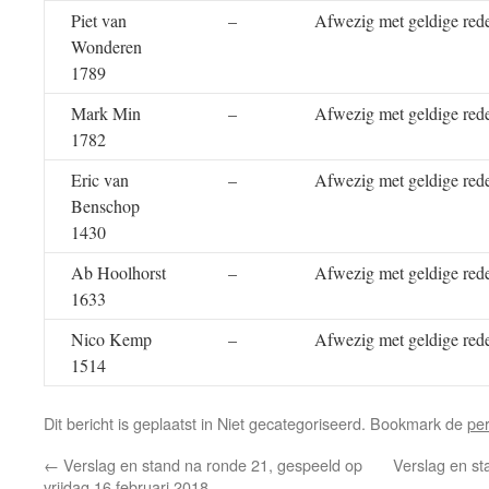
Piet van
–
Afwezig met geldige red
Wonderen
1789
Mark Min
–
Afwezig met geldige red
1782
Eric van
–
Afwezig met geldige red
Benschop
1430
Ab Hoolhorst
–
Afwezig met geldige red
1633
Nico Kemp
–
Afwezig met geldige red
1514
Dit bericht is geplaatst in Niet gecategoriseerd. Bookmark de
pe
←
Verslag en stand na ronde 21, gespeeld op
Verslag en st
vrijdag 16 februari 2018