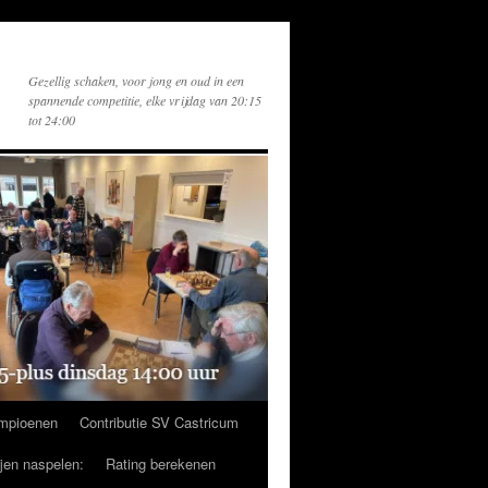
Gezellig schaken, voor jong en oud in een
spannende competitie, elke vrijdag van 20:15
tot 24:00
mpioenen
Contributie SV Castricum
ijen naspelen:
Rating berekenen