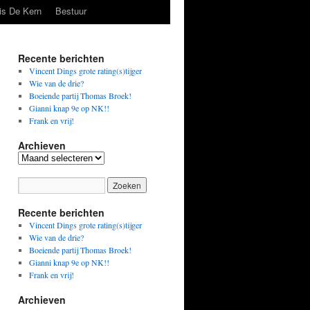
is De Kern
Bestuur
Recente berichten
Vincent Dings grote rating(s)tijger
Wie van de drie?
Boeiende partij Thomas Broek!
Gianni knap 9e op NK!!
Frank en vrij!
Archieven
Archieven
Recente berichten
Vincent Dings grote rating(s)tijger
Wie van de drie?
Boeiende partij Thomas Broek!
Gianni knap 9e op NK!!
Frank en vrij!
Archieven