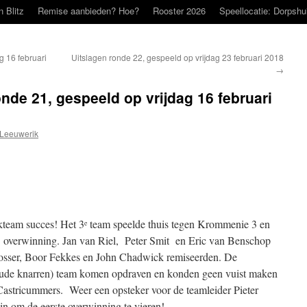
n Blitz
Remise aanbieden? Hoe?
Rooster 2026
Speellocatie: Dorpshu
g 16 februari
Uitslagen ronde 22, gespeeld op vrijdag 23 februari 2018
→
nde 21, gespeeld op vrijdag 16 februari
Leeuwerik
team succes! Het 3
team speelde thuis tegen Krommenie 3 en
e
 overwinning. Jan van Riel, Peter Smit en Eric van Benschop
hlosser, Boor Fekkes en John Chadwick remiseerden. De
de knarren) team komen opdraven en konden geen vuist maken
 Castricummers. Weer een opsteker voor de teamleider Pieter
ijn om de eerste overwinning te vieren!