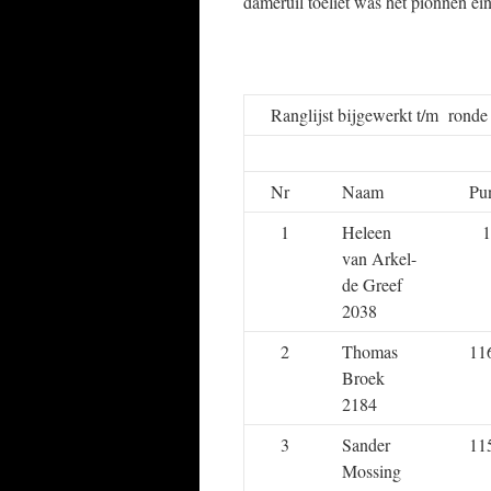
dameruil toeliet was het pionnen ei
Ranglijst bijgewerkt t/m rond
Nr
Naam
Pu
1
Heleen
1
van Arkel-
de Greef
2038
2
Thomas
11
Broek
2184
3
Sander
11
Mossing