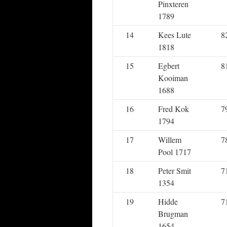
Pinxteren
1789
14
Kees Lute
8
1818
15
Egbert
8
Kooiman
1688
16
Fred Kok
7
1794
17
Willem
7
Pool 1717
18
Peter Smit
7
1354
19
Hidde
7
Brugman
1654