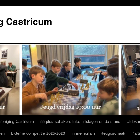
g Castricum
reniging Castricum
55 plus schaken, info, uitslagen en de stand
Clubka
den
Externe competitie 2025-2026
In memoriam
Jeugdschaak
Part