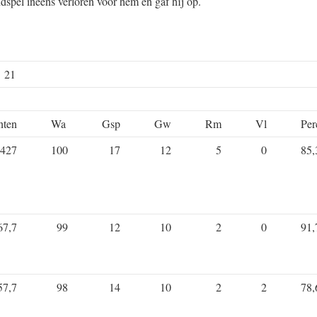
ndspel ineens verloren voor hem en gaf hij op.
e 21
nten
Wa
Gsp
Gw
Rm
Vl
Per
427
100
17
12
5
0
85,
67,7
99
12
10
2
0
91,
57,7
98
14
10
2
2
78,