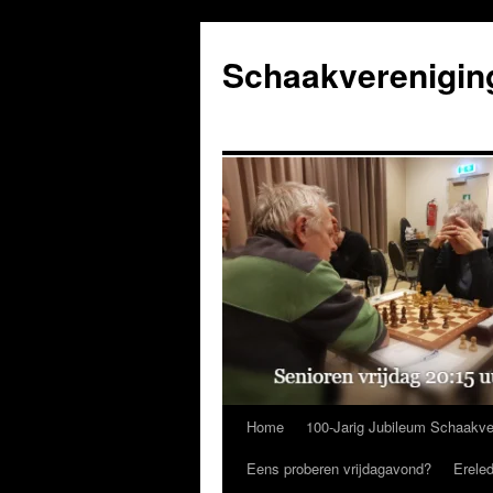
Ga
naar
Schaakverenigin
de
inhoud
Home
100-Jarig Jubileum Schaakve
Eens proberen vrijdagavond?
Erele