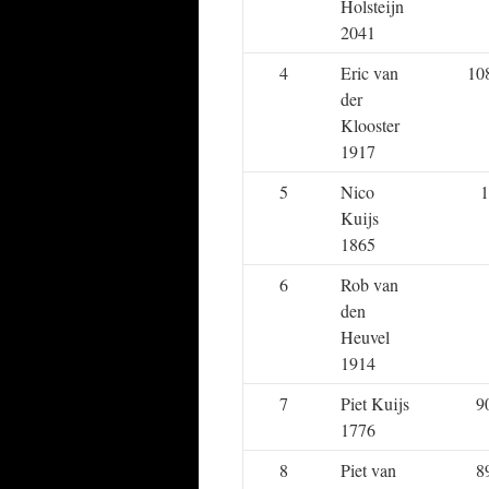
Holsteijn
2041
4
Eric van
10
der
Klooster
1917
5
Nico
1
Kuijs
1865
6
Rob van
den
Heuvel
1914
7
Piet Kuijs
9
1776
8
Piet van
8