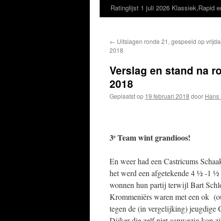
Ratinglijst 1 juli 2026 Klassiek,Rapid e
←
Uitslagen ronde 21, gespeeld op vrijda
2018
Verslag en stand na ro
2018
Geplaatst op
19 februari 2018
door
Hans 
3
Team wint grandioos!
e
En weer had een Castricums Schaak
het werd een afgetekende 4 ½ -1 ½
wonnen hun partij terwijl Bart Sc
Krommeniërs waren met een ok (ou
tegen de (in vergelijking) jeugdige
Dijker die zelf niet aanwezig kon z