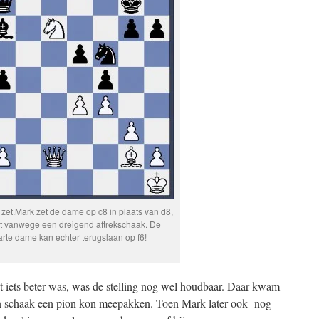
 zet.Mark zet de dame op c8 in plaats van d8,
ht vanwege een dreigend aftrekschaak. De
rte dame kan echter terugslaan op f6!
 iets beter was, was de stelling nog wel houdbaar. Daar kwam
een schaak een pion kon meepakken. Toen Mark later ook nog