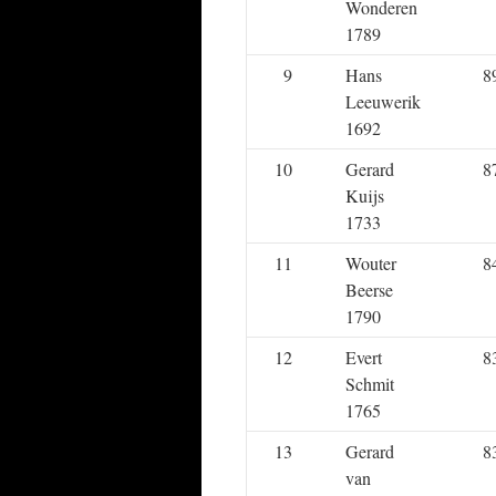
Wonderen
1789
9
Hans
8
Leeuwerik
1692
10
Gerard
8
Kuijs
1733
11
Wouter
8
Beerse
1790
12
Evert
8
Schmit
1765
13
Gerard
8
van