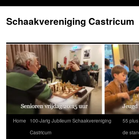
Ga
naar
Schaakvereniging Castricum
de
inhoud
Home
100-Jarig Jubileum Schaakvereniging
55 plus
Castricum
de sta