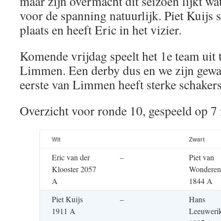
maar zijn overmacht dit seizoen lijkt wa
voor de spanning natuurlijk. Piet Kuijs 
plaats en heeft Eric in het vizier.
Komende vrijdag speelt het 1e team uit
Limmen. Een derby dus en we zijn gew
eerste van Limmen heeft sterke schaker
Overzicht voor ronde 10, gespeeld op 
Wit
Zwart
Eric van der
–
Piet van
Klooster 2057
Wonderen
A
1844 A
Piet Kuijs
–
Hans
1911 A
Leeuweri