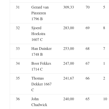
31
Gerard van
309,33
70
5
Pinxteren
1796 B
32
Sjoerd
283,00
69
8
Hoekstra
1607 C
33
Han Duinker
253,00
68
7
1748 B
34
Boor Fekkes
247,00
67
1
1714 C
35
Thomas
241,67
66
2
Dekker 1667
C
36
John
240,00
65
10
Chadwick