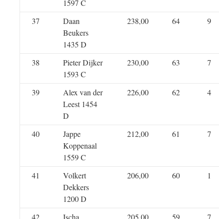
1597 C
37
Daan
238,00
64
9
Beukers
1435 D
38
Pieter Dijker
230,00
63
7
1593 C
39
Alex van der
226,00
62
4
Leest 1454
D
40
Jappe
212,00
61
7
Koppenaal
1559 C
41
Volkert
206,00
60
1
Dekkers
1200 D
42
Ischa
205,00
59
7