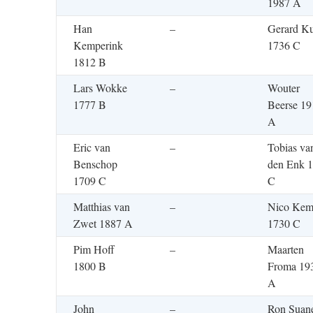
1987 A
Han
–
Gerard Ku
Kemperink
1736 C
1812 B
Lars Wokke
–
Wouter
1777 B
Beerse 19
A
Eric van
–
Tobias va
Benschop
den Enk 
1709 C
C
Matthias van
–
Nico Ke
Zwet 1887 A
1730 C
Pim Hoff
–
Maarten
1800 B
Froma 19
A
John
–
Ron Suan