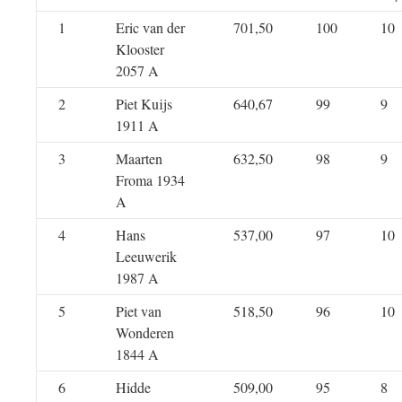
1
Eric van der
701,50
100
10
Klooster
2057 A
2
Piet Kuijs
640,67
99
9
1911 A
3
Maarten
632,50
98
9
Froma 1934
A
4
Hans
537,00
97
10
Leeuwerik
1987 A
5
Piet van
518,50
96
10
Wonderen
1844 A
6
Hidde
509,00
95
8