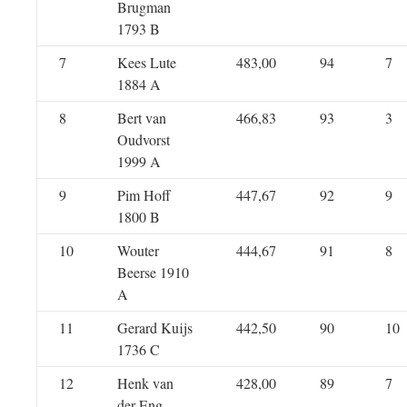
Brugman
1793 B
7
Kees Lute
483,00
94
7
1884 A
8
Bert van
466,83
93
3
Oudvorst
1999 A
9
Pim Hoff
447,67
92
9
1800 B
10
Wouter
444,67
91
8
Beerse 1910
A
11
Gerard Kuijs
442,50
90
10
1736 C
12
Henk van
428,00
89
7
der Eng