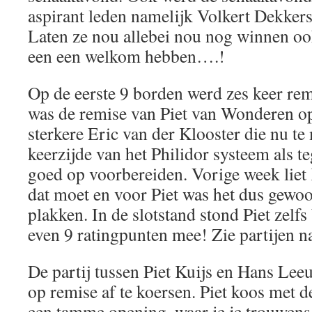
aspirant leden namelijk Volkert Dekker
Laten ze nou allebei nou nog winnen oo
een een welkom hebben….!
Op de eerste 9 borden werd zes keer re
was de remise van Piet van Wonderen o
sterkere Eric van der Klooster die nu t
keerzijde van het Philidor systeem als t
goed op voorbereiden. Vorige week liet 
dat moet en voor Piet was het dus gewo
plakken. In de slotstand stond Piet zelfs 
even 9 ratingpunten mee! Zie partijen n
De partij tussen Piet Kuijs en Hans Lee
op remise af te koersen. Piet koos met d
een tamme opening, waar je je trouwens 