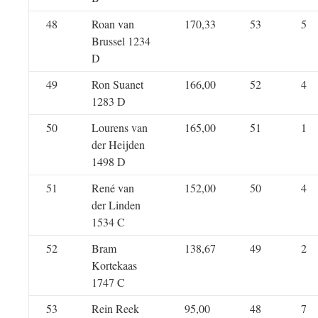
48
Roan van
170,33
53
5
Brussel 1234
D
49
Ron Suanet
166,00
52
4
1283 D
50
Lourens van
165,00
51
1
der Heijden
1498 D
51
René van
152,00
50
4
der Linden
1534 C
52
Bram
138,67
49
2
Kortekaas
1747 C
53
Rein Reek
95,00
48
7