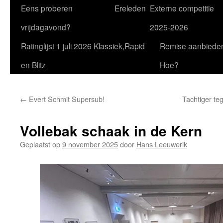
Eens proberen
Ereleden
Externe competitie
vrijdagavond?
2025-2026
Ratinglijst 1 juli 2026 Klassiek,Rapid
Remise aanbiede
en Blitz
Hoe?
←
Evert Schmit Supersub!
Tachtiger te
Vollebak schaak in de Kern
Geplaatst op
9 november 2025
door
Hans Leeuwerik