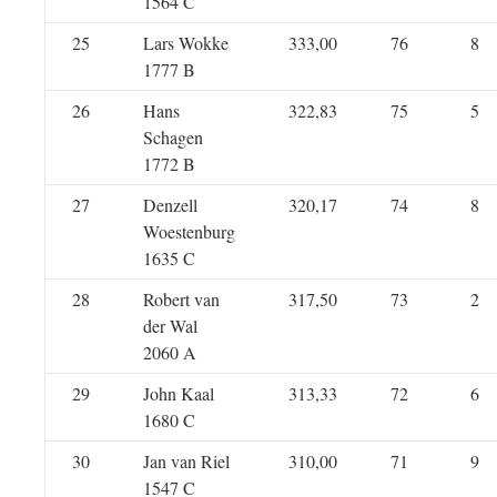
1564 C
25
Lars Wokke
333,00
76
8
1777 B
26
Hans
322,83
75
5
Schagen
1772 B
27
Denzell
320,17
74
8
Woestenburg
1635 C
28
Robert van
317,50
73
2
der Wal
2060 A
29
John Kaal
313,33
72
6
1680 C
30
Jan van Riel
310,00
71
9
1547 C