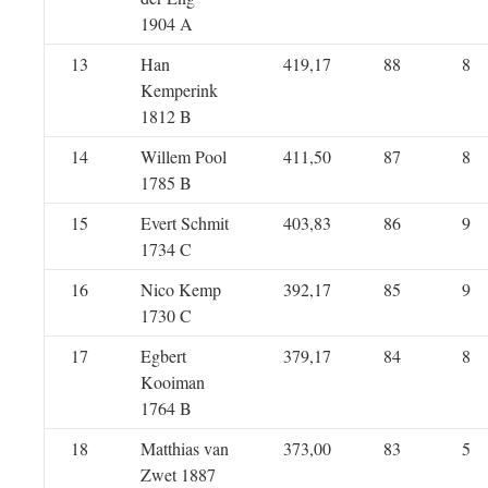
1904 A
13
Han
419,17
88
8
Kemperink
1812 B
14
Willem Pool
411,50
87
8
1785 B
15
Evert Schmit
403,83
86
9
1734 C
16
Nico Kemp
392,17
85
9
1730 C
17
Egbert
379,17
84
8
Kooiman
1764 B
18
Matthias van
373,00
83
5
Zwet 1887