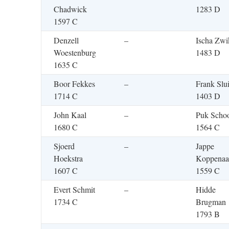
Chadwick
1283 D
1597 C
Denzell
–
Ischa Zwi
Woestenburg
1483 D
1635 C
Boor Fekkes
–
Frank Slui
1714 C
1403 D
John Kaal
–
Puk Schoo
1680 C
1564 C
Sjoerd
–
Jappe
Hoekstra
Koppenaa
1607 C
1559 C
Evert Schmit
–
Hidde
1734 C
Brugman
1793 B