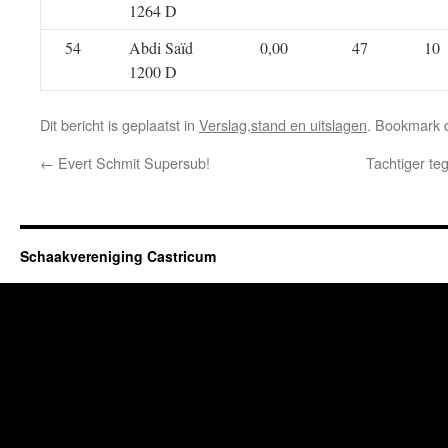
1264 D
54
Abdi Saïd
0,00
47
10
1200 D
Dit bericht is geplaatst in
Verslag,stand en uitslagen
. Bookmark
←
Evert Schmit Supersub!
Tachtiger te
Schaakvereniging Castricum