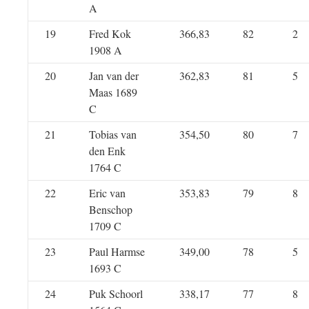
A
19
Fred Kok
366,83
82
2
1908 A
20
Jan van der
362,83
81
5
Maas 1689
C
21
Tobias van
354,50
80
7
den Enk
1764 C
22
Eric van
353,83
79
8
Benschop
1709 C
23
Paul Harmse
349,00
78
5
1693 C
24
Puk Schoorl
338,17
77
8