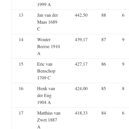
1999 A
13
Jan van der
442,50
88
6
Maas 1689
C
14
Wouter
439,17
87
9
Beerse 1910
A
15
Eric van
427,17
86
9
Benschop
1709 C
16
Henk van
424,00
85
8
der Eng
1904 A
17
Matthias van
418,33
84
6
Zwet 1887
A