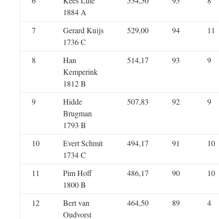
6
Kees Lute
534,50
95
8
1884 A
7
Gerard Kuijs
529,00
94
11
1736 C
8
Han
514,17
93
9
Kemperink
1812 B
9
Hidde
507,83
92
9
Brugman
1793 B
10
Evert Schmit
494,17
91
10
1734 C
11
Pim Hoff
486,17
90
10
1800 B
12
Bert van
464,50
89
4
Oudvorst