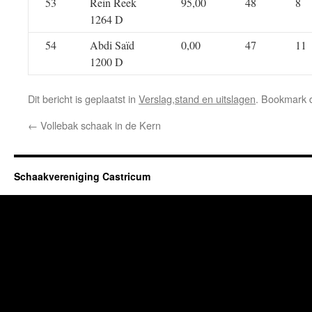
53
Rein Reek
95,00
48
8
1264 D
54
Abdi Saïd
0,00
47
11
1200 D
Dit bericht is geplaatst in
Verslag,stand en uitslagen
. Bookmark
←
Vollebak schaak in de Kern
Schaakvereniging Castricum