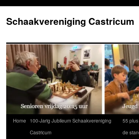
Ga
naar
Schaakvereniging Castricum
de
inhoud
Home
100-Jarig Jubileum Schaakvereniging
55 plus
Castricum
de sta