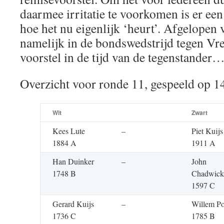
daarmee irritatie te voorkomen is er ee
hoe het nu eigenlijk ‘heurt’. Afgelopen 
namelijk in de bondswedstrijd tegen Vr
voorstel in de tijd van de tegenstand
Overzicht voor ronde 11, gespeeld op 
Wit
Zwart
Kees Lute
–
Piet Kuijs
1884 A
1911 A
Han Duinker
–
John
1748 B
Chadwick
1597 C
Gerard Kuijs
–
Willem Po
1736 C
1785 B