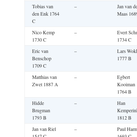
Tobias van
–
Jan van d
den Enk 1764
Maas 168
C
Nico Kemp
–
Evert Sch
1730 C
1734 C
Eric van
–
Lars Wok
Benschop
1777 B
1709 C
Matthias van
–
Egbert
Zwet 1887 A
Kooiman
1764 B
Hidde
–
Han
Brugman
Kemperin
1793 B
1812 B
Jan van Riel
–
Paul Har
1547 C
1693 C