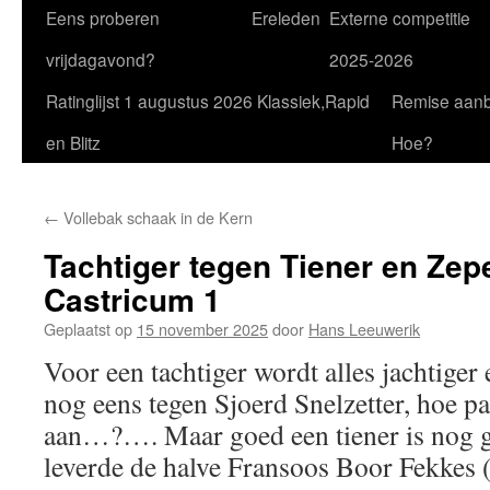
Eens proberen
Ereleden
Externe competitie
vrijdagavond?
2025-2026
Ratinglijst 1 augustus 2026 Klassiek,Rapid
Remise aan
en Blitz
Hoe?
←
Vollebak schaak in de Kern
Tachtiger tegen Tiener en Zep
Castricum 1
Geplaatst op
15 november 2025
door
Hans Leeuwerik
Voor een tachtiger wordt alles jachtiger
nog eens tegen Sjoerd Snelzetter, hoe pa
aan…?…. Maar goed een tiener is nog ge
leverde de halve Fransoos Boor Fekkes