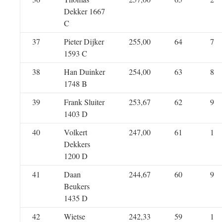
Dekker 1667
C
37
Pieter Dijker
255,00
64
7
1593 C
38
Han Duinker
254,00
63
8
1748 B
39
Frank Sluiter
253,67
62
9
1403 D
40
Volkert
247,00
61
1
Dekkers
1200 D
41
Daan
244,67
60
9
Beukers
1435 D
42
Wietse
242,33
59
1