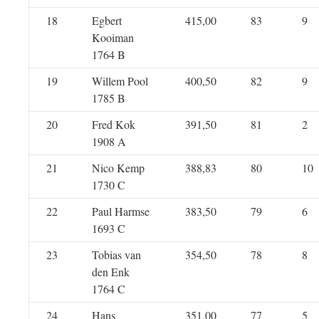
18
Egbert
415,00
83
9
Kooiman
1764 B
19
Willem Pool
400,50
82
9
1785 B
20
Fred Kok
391,50
81
2
1908 A
21
Nico Kemp
388,83
80
10
1730 C
22
Paul Harmse
383,50
79
6
1693 C
23
Tobias van
354,50
78
8
den Enk
1764 C
24
Hans
351,00
77
5