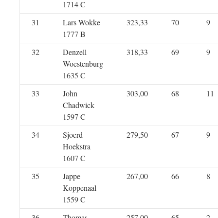
1714 C
31
Lars Wokke
323,33
70
9
1777 B
32
Denzell
318,33
69
9
Woestenburg
1635 C
33
John
303,00
68
11
Chadwick
1597 C
34
Sjoerd
279,50
67
9
Hoekstra
1607 C
35
Jappe
267,00
66
8
Koppenaal
1559 C
36
Thomas
257,00
65
2