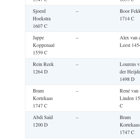
Sjoerd
–
Boor Fek
Hoekstra
1714 C
1607 C
Jappe
–
Alex van 
Koppenaal
Leest 145
1559 C
Rein Reek
–
Lourens v
1264 D
der Heijd
1498 D
Bram
–
René van 
Kortekaas
Linden 1
1747 C
C
Abdi Saïd
–
Bram
1200 D
Kortekaas
1747 C