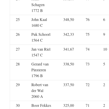
Schagen
1772 B
25
John Kaal
348,50
76
6
1680 C
26
Puk Schoorl
342,33
75
9
1564 C
27
Jan van Riel
341,67
74
10
1547 C
28
Gerard van
338,50
73
5
Pinxteren
1796 B
29
Robert van
337,50
72
2
der Wal
2060 A
30
Boor Fekkes
325,00
71
2