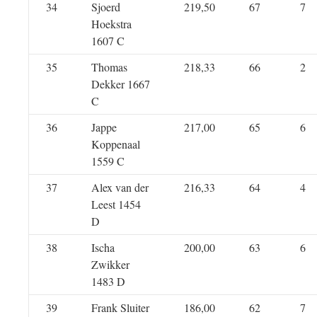
34
Sjoerd
219,50
67
7
Hoekstra
1607 C
35
Thomas
218,33
66
2
Dekker 1667
C
36
Jappe
217,00
65
6
Koppenaal
1559 C
37
Alex van der
216,33
64
4
Leest 1454
D
38
Ischa
200,00
63
6
Zwikker
1483 D
39
Frank Sluiter
186,00
62
7