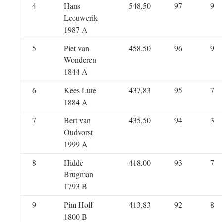
4
Hans
548,50
97
9
Leeuwerik
1987 A
5
Piet van
458,50
96
9
Wonderen
1844 A
6
Kees Lute
437,83
95
7
1884 A
7
Bert van
435,50
94
3
Oudvorst
1999 A
8
Hidde
418,00
93
7
Brugman
1793 B
9
Pim Hoff
413,83
92
8
1800 B