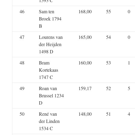
1593 C
46
Sam ten
168,00
55
0
Broek 1794
B
47
Lourens van
165,00
54
0
der Heijden
1498 D
48
Bram
160,00
53
1
Kortekaas
1747 C
49
Roan van
159,17
52
5
Brussel 1234
D
50
René van
148,00
51
4
der Linden
1534 C