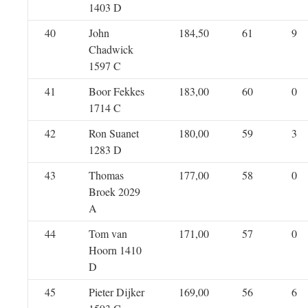
1403 D
40
John
184,50
61
9
Chadwick
1597 C
41
Boor Fekkes
183,00
60
0
1714 C
42
Ron Suanet
180,00
59
3
1283 D
43
Thomas
177,00
58
0
Broek 2029
A
44
Tom van
171,00
57
0
Hoorn 1410
D
45
Pieter Dijker
169,00
56
6