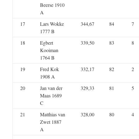
Beerse 1910
A
17
Lars Wokke
344,67
84
7
1777 B
18
Egbert
339,50
83
8
Kooiman
1764 B
19
Fred Kok
332,17
82
2
1908 A
20
Jan van der
329,33
81
5
Maas 1689
C
21
Matthias van
328,00
80
4
Zwet 1887
A