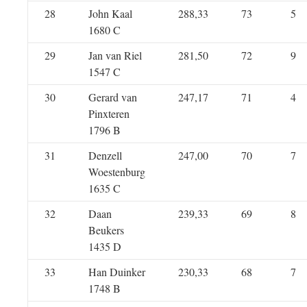
28
John Kaal
288,33
73
5
1680 C
29
Jan van Riel
281,50
72
9
1547 C
30
Gerard van
247,17
71
4
Pinxteren
1796 B
31
Denzell
247,00
70
7
Woestenburg
1635 C
32
Daan
239,33
69
8
Beukers
1435 D
33
Han Duinker
230,33
68
7
1748 B