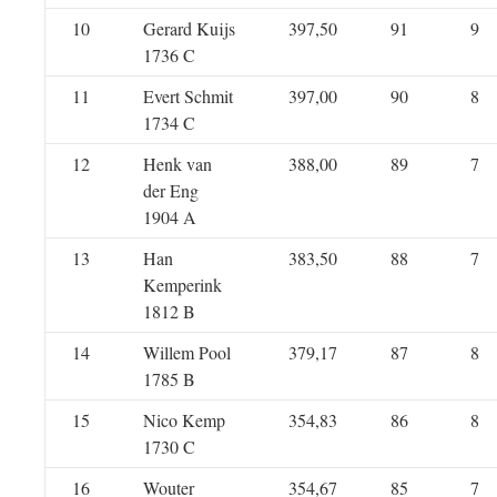
10
Gerard Kuijs
397,50
91
9
1736 C
11
Evert Schmit
397,00
90
8
1734 C
12
Henk van
388,00
89
7
der Eng
1904 A
13
Han
383,50
88
7
Kemperink
1812 B
14
Willem Pool
379,17
87
8
1785 B
15
Nico Kemp
354,83
86
8
1730 C
16
Wouter
354,67
85
7