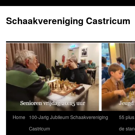
Ga
naar
Schaakvereniging Castricum
de
inhoud
Home
100-Jarig Jubileum Schaakvereniging
55 plus
Castricum
de sta