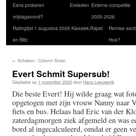
Eens proberen
Ereleden
Externe competitie
vrijdagavond?
2025-2026
Ratinglijst 1 augustus 2026 Klassiek,Rapid
Remise aan
en Blitz
Hoe?
←
Schaken : Column Sinan
Evert Schmit Supersub!
Geplaatst op
1 november 2025
door
Hans Leeuwerik
Die beste Evert! Hij wilde graag wat fo
opgetogen met zijn vrouw Nanny naar 
fiets en bus. Helaas had Eric van der Kl
zaterdagmorgen ziek afgemeld en was ee
bord al ingecalculeerd, omdat er geen v