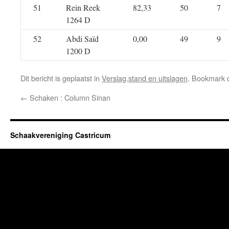
51
Rein Reek
82,33
50
7
1264 D
52
Abdi Saïd
0,00
49
9
1200 D
Dit bericht is geplaatst in
Verslag,stand en uitslagen
. Bookmark
←
Schaken : Column Sinan
Schaakvereniging Castricum