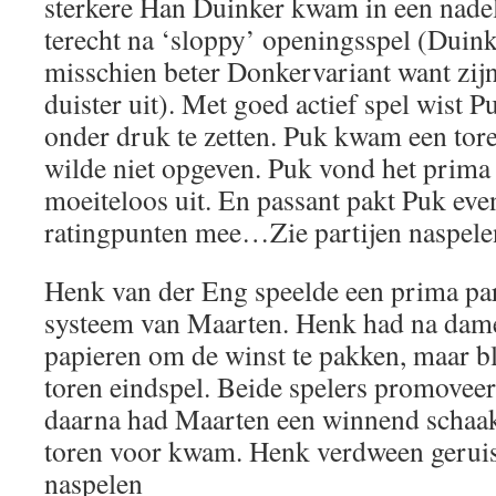
sterkere Han Duinker kwam in een nadeli
terecht na ‘sloppy’ openingsspel (Duink
misschien beter Donkervariant want zijn 
duister uit). Met goed actief spel wist P
onder druk te zetten. Puk kwam een tor
wilde niet opgeven. Puk vond het prima 
moeiteloos uit. En passant pakt Puk eve
ratingpunten mee…Zie partijen naspele
Henk van der Eng speelde een prima par
systeem van Maarten. Henk had na dame
papieren om de winst te pakken, maar b
toren eindspel. Beide spelers promoveer
daarna had Maarten een winnend schaak
toren voor kwam. Henk verdween geruisl
naspelen