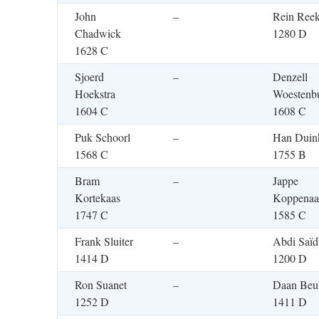
John
–
Rein Ree
Chadwick
1280 D
1628 C
Sjoerd
–
Denzell
Hoekstra
Woestenb
1604 C
1608 C
Puk Schoorl
–
Han Duin
1568 C
1755 B
Bram
–
Jappe
Kortekaas
Koppenaa
1747 C
1585 C
Frank Sluiter
–
Abdi Saïd
1414 D
1200 D
Ron Suanet
–
Daan Beu
1252 D
1411 D