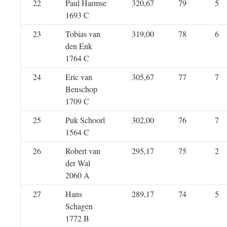
22
Paul Harmse
320,67
79
5
1693 C
23
Tobias van
319,00
78
6
den Enk
1764 C
24
Eric van
305,67
77
7
Benschop
1709 C
25
Puk Schoorl
302,00
76
7
1564 C
26
Robert van
295,17
75
2
der Wal
2060 A
27
Hans
289,17
74
5
Schagen
1772 B