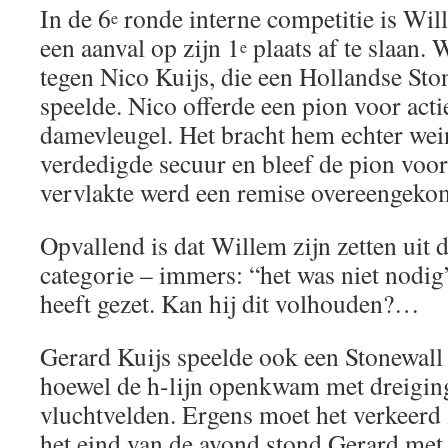
In de 6
ronde interne competitie is Wil
e
een aanval op zijn 1
plaats af te slaan.
e
tegen Nico Kuijs, die een Hollandse Sto
speelde. Nico offerde een pion voor acti
damevleugel. Het bracht hem echter wei
verdedigde secuur en bleef de pion voor
vervlakte werd een remise overeengeko
Opvallend is dat Willem zijn zetten uit d
categorie – immers: “het was niet nodig”
heeft gezet. Kan hij dit volhouden?…
Gerard Kuijs speelde ook een Stonewall
hoewel de h-lijn openkwam met dreiging
vluchtvelden. Ergens moet het verkeerd 
het eind van de avond stond Gerard met