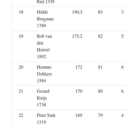
Riel 1339
18
Hidde
190,3
83
3
Brugman
1789
19
Rob van
175,2
82
5
den
Heuvel
1892
20
Hemmo
172
81
6
Dekkers
1584
21
Gerard
170
80
6
Kuijs
1738
22
Peter Smit
169
79
4
1319