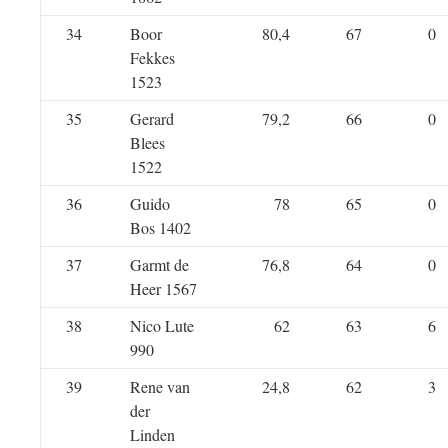
34
Boor
80,4
67
0
Fekkes
1523
35
Gerard
79,2
66
0
Blees
1522
36
Guido
78
65
0
Bos 1402
37
Garmt de
76,8
64
0
Heer 1567
38
Nico Lute
62
63
6
990
39
Rene van
24,8
62
3
der
Linden