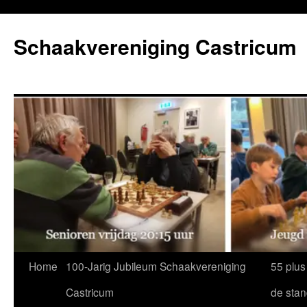
Ga
naar
Schaakvereniging Castricum
de
inhoud
Home
100-Jarig Jubileum Schaakvereniging
55 plus
Castricum
de sta