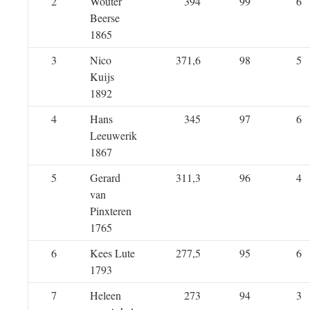
2
Wouter
394
99
6
Beerse
1865
3
Nico
371,6
98
5
Kuijs
1892
4
Hans
345
97
6
Leeuwerik
1867
5
Gerard
311,3
96
4
van
Pinxteren
1765
6
Kees Lute
277,5
95
6
1793
7
Heleen
273
94
3