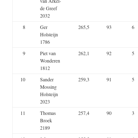
van Arkel-
de Greef
2032
8
Ger
265,5
93
6
Holsteijn
1786
9
Piet van
262,1
92
5
Wonderen
1812
10
Sander
259,3
91
5
Mossing
Holsteijn
2023
11
Thomas
257,4
90
3
Broek
2189