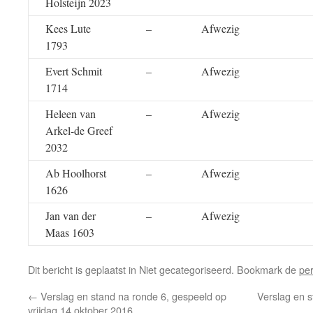
Holsteijn 2023
Kees Lute
–
Afwezig
1793
Evert Schmit
–
Afwezig
1714
Heleen van
–
Afwezig
Arkel-de Greef
2032
Ab Hoolhorst
–
Afwezig
1626
Jan van der
–
Afwezig
Maas 1603
Dit bericht is geplaatst in Niet gecategoriseerd. Bookmark de
pe
←
Verslag en stand na ronde 6, gespeeld op
Verslag en s
vrijdag 14 oktober 2016