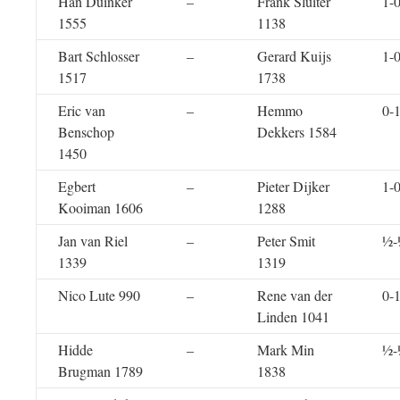
Han Duinker
–
Frank Sluiter
1-
1555
1138
Bart Schlosser
–
Gerard Kuijs
1-
1517
1738
Eric van
–
Hemmo
0-
Benschop
Dekkers 1584
1450
Egbert
–
Pieter Dijker
1-
Kooiman 1606
1288
Jan van Riel
–
Peter Smit
½-
1339
1319
Nico Lute 990
–
Rene van der
0-
Linden 1041
Hidde
–
Mark Min
½-
Brugman 1789
1838