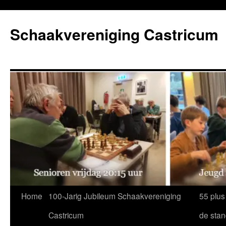
Ga
naar
Schaakvereniging Castricum
de
inhoud
Home
100-Jarig Jubileum Schaakvereniging
55 plus
Castricum
de sta