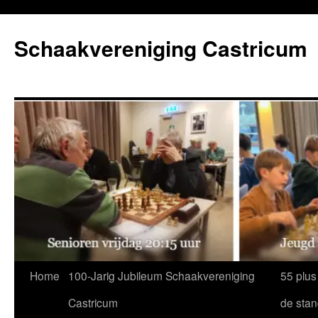
Ga
naar
Schaakvereniging Castricum
de
inhoud
Home
100-Jarig Jubileum Schaakvereniging
55 plus
Castricum
de sta