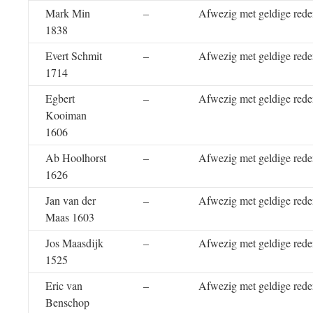
Mark Min
–
Afwezig met geldige red
1838
Evert Schmit
–
Afwezig met geldige red
1714
Egbert
–
Afwezig met geldige red
Kooiman
1606
Ab Hoolhorst
–
Afwezig met geldige red
1626
Jan van der
–
Afwezig met geldige red
Maas 1603
Jos Maasdijk
–
Afwezig met geldige red
1525
Eric van
–
Afwezig met geldige red
Benschop