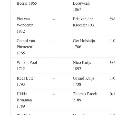
Beerse 1865
Leeuwerik
1867
Piet van
–
Eric van der
½-
Wonderen
Klooster 1931
1812
Gerard van
–
Ger Holsteijn
1-
Pinxteren
1786
1765
Willem Pool
–
Nico Kuijs
½-
1712
1892
Kees Lute
–
Gerard Kuijs
1-
1793
1738
Hidde
–
Thomas Broek
0-
Brugman
2189
1789