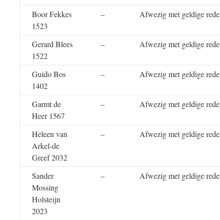
Boor Fekkes
–
Afwezig met geldige red
1523
Gerard Blees
–
Afwezig met geldige red
1522
Guido Bos
–
Afwezig met geldige red
1402
Garmt de
–
Afwezig met geldige red
Heer 1567
Heleen van
–
Afwezig met geldige red
Arkel-de
Greef 2032
Sander
–
Afwezig met geldige red
Mossing
Holsteijn
2023