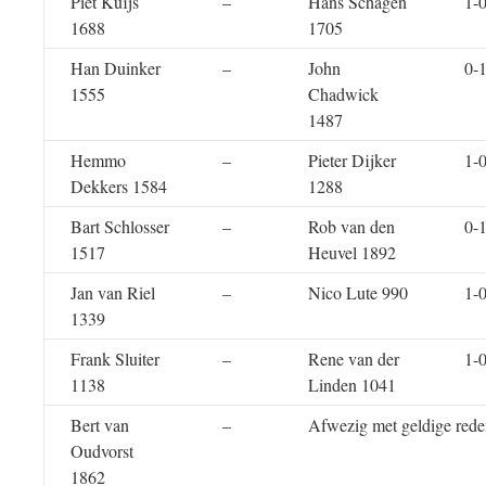
Piet Kuijs
–
Hans Schagen
1-
1688
1705
Han Duinker
–
John
0-
1555
Chadwick
1487
Hemmo
–
Pieter Dijker
1-
Dekkers 1584
1288
Bart Schlosser
–
Rob van den
0-
1517
Heuvel 1892
Jan van Riel
–
Nico Lute 990
1-
1339
Frank Sluiter
–
Rene van der
1-
1138
Linden 1041
Bert van
–
Afwezig met geldige red
Oudvorst
1862