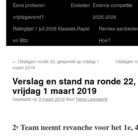
Eens proberen
Ereleden
Externe competitie
vrijdagavond?
2025-2026
Ratinglijst 1 juli 2026 Klassiek,Rapid
Remise aanbiede
en Blitz
Hoe?
←
Uitslagen ronde 22, gespeeld op vrijdag 1
Uitslagen r
maart 2019
Verslag en stand na ronde 22,
vrijdag 1 maart 2019
Geplaatst op
3 maart 2019
door
Hans Leeuwerik
2
Team neemt revanche voor het 1e, 
e