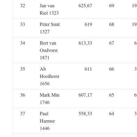
32
Jan van
625,67
69
19
Riel 1323
33
Peter Smit
619
68
19
1327
34
Bert van
613,33
67
6
Oudvorst
1871
35
Ab
611
66
3
Hoolhorst
1656
36
Mark Min
607,17
65
6
1746
37
Paul
558,33
64
3
Harmse
1446