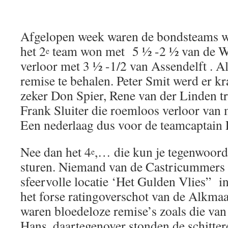
Afgelopen week waren de bondsteams wi
het 2
team won met 5 ½ -2 ½ van de Wa
e
verloor met 3 ½ -1/2 van Assendelft . Al
remise te behalen. Peter Smit werd er kr
zeker Don Spier, Rene van der Linden tr
Frank Sluiter die roemloos verloor van 
Een nederlaag dus voor de teamcaptain P
Nee dan het 4
,… die kun je tegenwoor
e
sturen. Niemand van de Castricummers 
sfeervolle locatie ‘Het Gulden Vlies” 
het forse ratingoverschot van de Alkmaa
waren bloedeloze remise’s zoals die van
Hans, daartegenover stonden de schitte