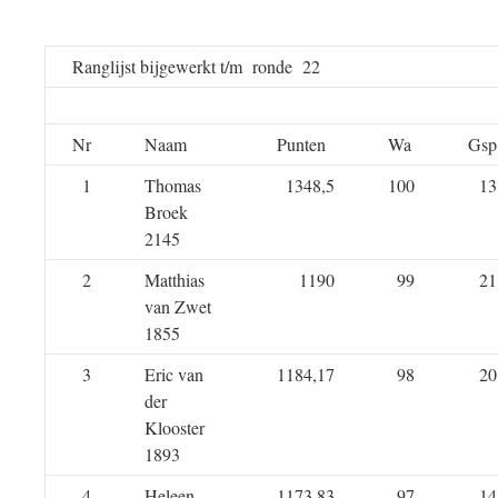
Ranglijst bijgewerkt t/m ronde 22
Nr
Naam
Punten
Wa
Gsp
1
Thomas
1348,5
100
13
Broek
2145
2
Matthias
1190
99
21
van Zwet
1855
3
Eric van
1184,17
98
20
der
Klooster
1893
4
Heleen
1173,83
97
14