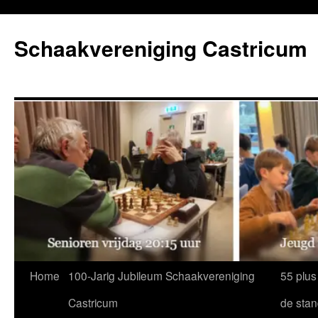
Ga
naar
Schaakvereniging Castricum
de
inhoud
Home
100-Jarig Jubileum Schaakvereniging
55 plus
Castricum
de sta