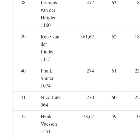
38
Lourens
477
63
8
van der
Heijden
1160
39
Rene van
361,67
62
18
der
Linden
1113
40
Frank
274
61
22
Sluiter
1074
41
Nico Lute
270
60
22
964
42
Henk
78,67
59
0
Vaessen
1551