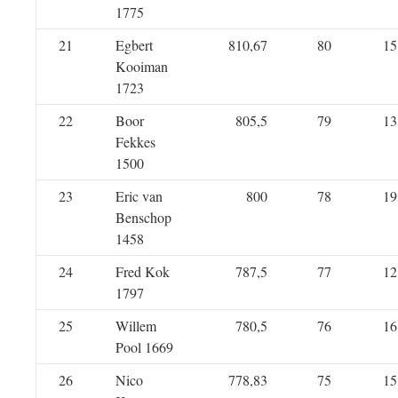
1775
21
Egbert
810,67
80
15
Kooiman
1723
22
Boor
805,5
79
13
Fekkes
1500
23
Eric van
800
78
19
Benschop
1458
24
Fred Kok
787,5
77
12
1797
25
Willem
780,5
76
16
Pool 1669
26
Nico
778,83
75
15