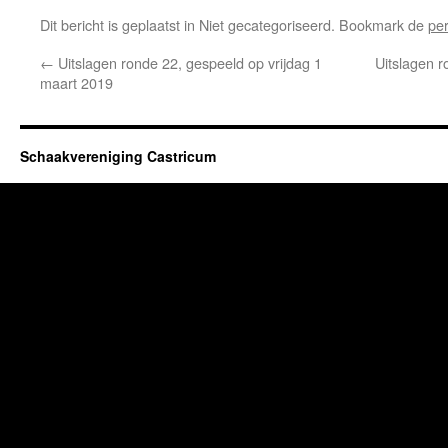
Dit bericht is geplaatst in Niet gecategoriseerd. Bookmark de
pe
←
Uitslagen ronde 22, gespeeld op vrijdag 1
Uitslagen r
maart 2019
Schaakvereniging Castricum