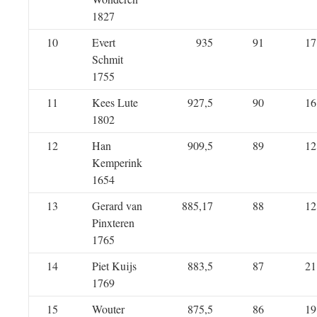
1827
10
Evert
935
91
17
Schmit
1755
11
Kees Lute
927,5
90
16
1802
12
Han
909,5
89
12
Kemperink
1654
13
Gerard van
885,17
88
12
Pinxteren
1765
14
Piet Kuijs
883,5
87
21
1769
15
Wouter
875,5
86
19