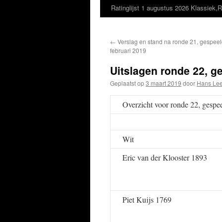
Ratinglijst 1 augustus 2026 Klassiek,R
←
Verslag en stand na ronde 21, gespeel
februari 2019
Uitslagen ronde 22, g
Geplaatst op
3 maart 2019
door
Hans Lee
Overzicht voor ronde 22, gespe
Wit
Eric van der Klooster 1893
Piet Kuijs 1769