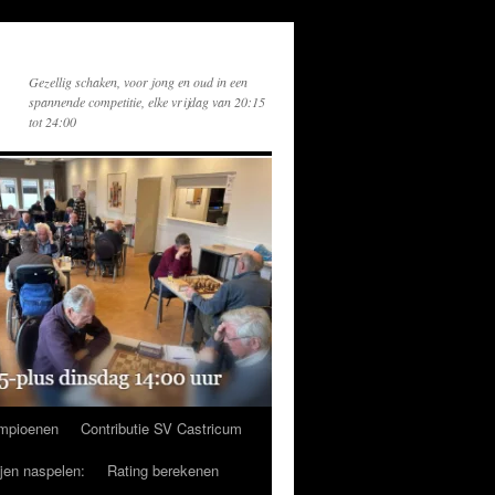
Gezellig schaken, voor jong en oud in een
spannende competitie, elke vrijdag van 20:15
tot 24:00
mpioenen
Contributie SV Castricum
ijen naspelen:
Rating berekenen