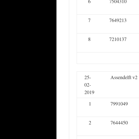
6
7504310
7
7649213
8
7210137
25-
Assendelft v2
02-
2019
1
7991049
2
7644450