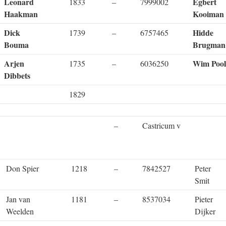
Leonard
Egbert
1833
–
7999002
Haakman
Kooiman
Dick
Hidde
1739
–
6757465
Bouma
Brugman
Arjen
Wim Pool
1735
–
6036250
Dibbets
1829
–
Castricum v
Don Spier
1218
–
7842527
Peter
Smit
Jan van
1181
–
8537034
Pieter
Weelden
Dijker