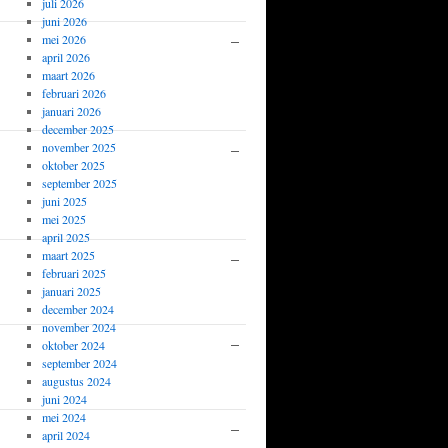
1467
juli 2026
juni 2026
–
Rob van
½-½
mei 2026
april 2026
den
maart 2026
Heuvel
februari 2026
1931
januari 2026
december 2025
–
Gerard
½-½
november 2025
oktober 2025
van
september 2025
Pinxteren
juni 2025
1765
mei 2025
april 2025
maart 2025
–
Hemmo
0-1
februari 2025
Dekkers
januari 2025
1608
december 2024
november 2024
–
Eric van
½-½
oktober 2024
september 2024
Benschop
augustus 2024
1458
juni 2024
mei 2024
–
Nico
1-0
april 2024