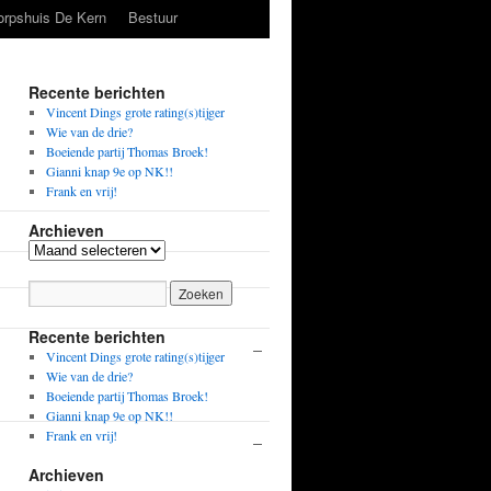
orpshuis De Kern
Bestuur
Recente berichten
Vincent Dings grote rating(s)tijger
Wie van de drie?
Boeiende partij Thomas Broek!
Gianni knap 9e op NK!!
Frank en vrij!
Archieven
Archieven
Zwart
Uitslag
Recente berichten
–
Piet van
½-½
Vincent Dings grote rating(s)tijger
Wonderen
Wie van de drie?
Boeiende partij Thomas Broek!
1827
Gianni knap 9e op NK!!
Frank en vrij!
–
John
½-½
Chadwick
Archieven