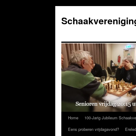
Ga
naar
Schaakverenigin
de
inhoud
Home
100-Jarig Jubileum Schaakve
Eens proberen vrijdagavond?
Erele