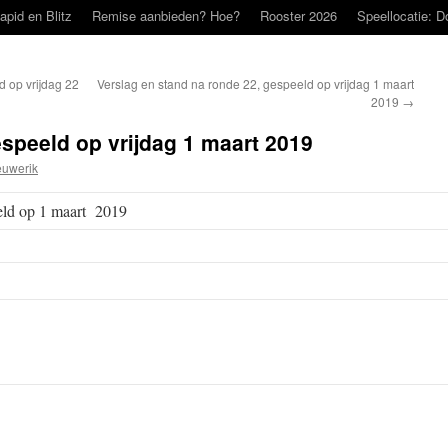
apid en Blitz
Remise aanbieden? Hoe?
Rooster 2026
Speellocatie: D
d op vrijdag 22
Verslag en stand na ronde 22, gespeeld op vrijdag 1 maart
2019
→
espeeld op vrijdag 1 maart 2019
uwerik
eld op 1 maart 2019