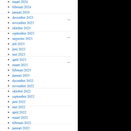
Kuijs
maart 2024
februari 2024
1877
januari 2024
december 2023
–
Peter Smit
1-0
november 2023
1327
oktober 2023
september 2023
–
Bart
0-1
augustus 2023
Schlosser
juli 2023
juni 2023
1387
mei 2023
april 2023
–
Rene van
0-1
maart 2023
der
februari 2023
Linden
januari 2023
december 2022
1113
november 2022
oktober 2022
Hans
1-0
september 2022
Leeuwerik
juni 2022
mei 2022
Pieter
1-0
april 2022
maart 2022
Dijker
februari 2022
januari 2022
Egbert
0-1