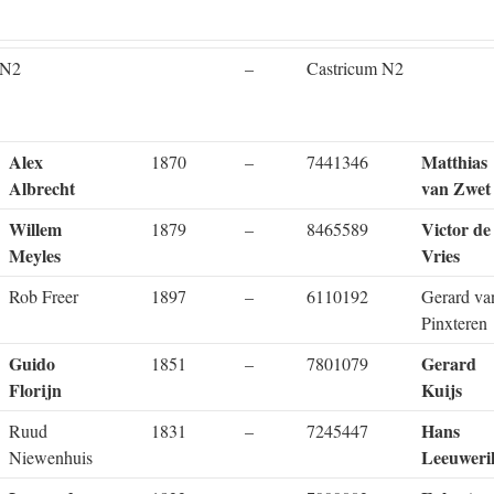
 N2
–
Castricum N2
Alex
Matthias
1870
–
7441346
Albrecht
van Zwet
Willem
Victor de
1879
–
8465589
Meyles
Vries
Rob Freer
1897
–
6110192
Gerard va
Pinxteren
Guido
Gerard
1851
–
7801079
Florijn
Kuijs
Hans
Ruud
1831
–
7245447
Leeuweri
Niewenhuis