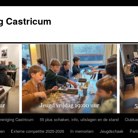
g Castricum
reniging Castricum
55 plus schaken, info, uitslagen en de stand
Clubka
den
Externe competitie 2025-2026
In memoriam
Jeugdschaak
Part