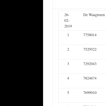
26-
De Waagtoren
02-
2019
1
7758014
2
7529522
3
7292043
4
7824674
5
7699010