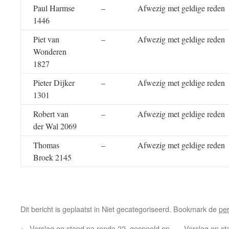
Paul Harmse
–
Afwezig met geldige reden
1446
Piet van
–
Afwezig met geldige reden
Wonderen
1827
Pieter Dijker
–
Afwezig met geldige reden
1301
Robert van
–
Afwezig met geldige reden
der Wal 2069
Thomas
–
Afwezig met geldige reden
Broek 2145
Dit bericht is geplaatst in Niet gecategoriseerd. Bookmark de
pe
←
Verslag en stand na ronde 22, gespeeld op
Verslag en st