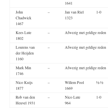
1641
John
–
Jan van Riel
1-0
Chadwick
1323
1467
Kees Lute
–
Afwezig met geldige reden
1802
Lourens van
–
Afwezig met geldige reden
der Heijden
1160
Mark Min
–
Afwezig met geldige reden
1746
Nico Kuijs
–
Willem Pool
½-½
1877
1669
Rob van den
–
Nico Lute
1-0
Heuvel 1931
964