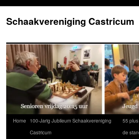
Ga
naar
Schaakvereniging Castricum
de
inhoud
Home
100-Jarig Jubileum Schaakvereniging
55 plus
Castricum
de sta