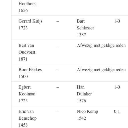
Hoolhorst
1656
Gerard Kuijs
–
Bart
1-0
1723
Schlosser
1387
Bert van
–
Afwezig met geldige reden
Oudvorst
1871
Boor Fekkes
–
Afwezig met geldige reden
1500
Egbert
–
Han
1-0
Kooiman
Duinker
1723
1576
Eric van
–
Nico Kemp
0-1
Benschop
1542
1458