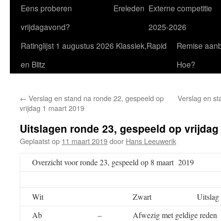
Eens proberen
Ereleden
Externe competitie
vrijdagavond?
2025-2026
Ratinglijst 1 augustus 2026 Klassiek,Rapid
Remise aan
en Blitz
Hoe?
←
Verslag en stand na ronde 22, gespeeld op
Verslag en st
vrijdag 1 maart 2019
Uitslagen ronde 23, gespeeld op vrijdag
Geplaatst op
11 maart 2019
door
Hans Leeuwerik
Overzicht voor ronde 23, gespeeld op 8 maart 2019
Wit
Zwart
Uitslag
Ab
–
Afwezig met geldige reden