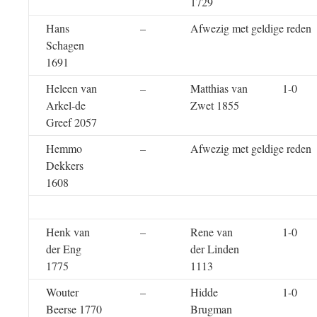
1729
Hans
–
Afwezig met geldige reden
Schagen
1691
Heleen van
–
Matthias van
1-0
Arkel-de
Zwet 1855
Greef 2057
Hemmo
–
Afwezig met geldige reden
Dekkers
1608
Henk van
–
Rene van
1-0
der Eng
der Linden
1775
1113
Wouter
–
Hidde
1-0
Beerse 1770
Brugman