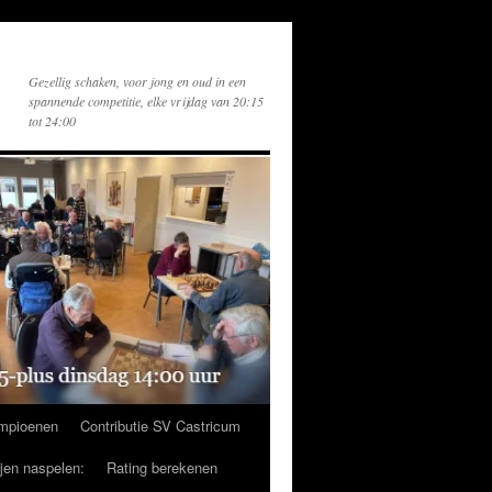
Gezellig schaken, voor jong en oud in een
spannende competitie, elke vrijdag van 20:15
tot 24:00
mpioenen
Contributie SV Castricum
ijen naspelen:
Rating berekenen