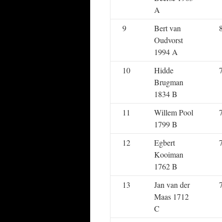
A
9
Bert van
Oudvorst
1994 A
10
Hidde
Brugman
1834 B
11
Willem Pool
1799 B
12
Egbert
Kooiman
1762 B
13
Jan van der
Maas 1712
C