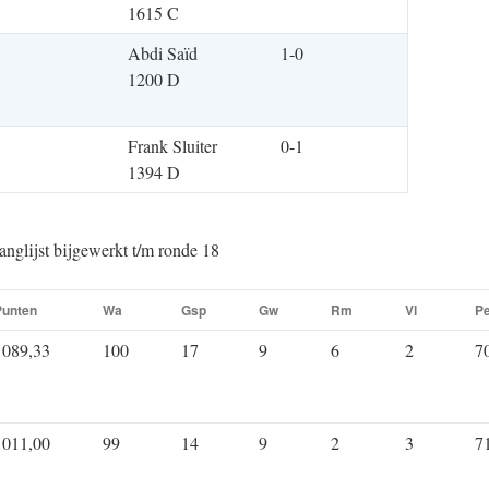
1615 C
Abdi Saïd
1-0
1200 D
Frank Sluiter
0-1
1394 D
anglijst bijgewerkt t/m ronde 18
Punten
Wa
Gsp
Gw
Rm
Vl
P
1089,33
100
17
9
6
2
7
1011,00
99
14
9
2
3
7