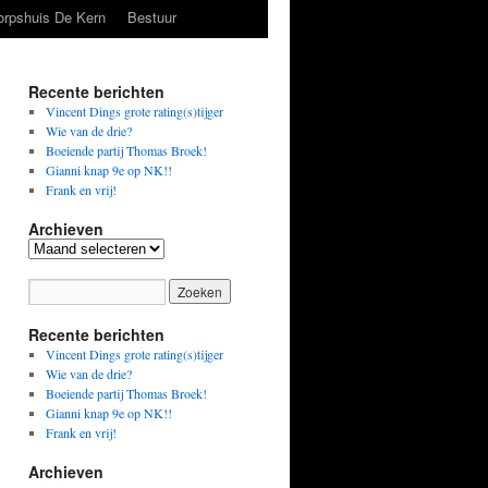
orpshuis De Kern
Bestuur
Recente berichten
Vincent Dings grote rating(s)tijger
Wie van de drie?
Boeiende partij Thomas Broek!
Gianni knap 9e op NK!!
Frank en vrij!
Archieven
Archieven
Recente berichten
Vincent Dings grote rating(s)tijger
Wie van de drie?
Boeiende partij Thomas Broek!
Gianni knap 9e op NK!!
Frank en vrij!
Archieven