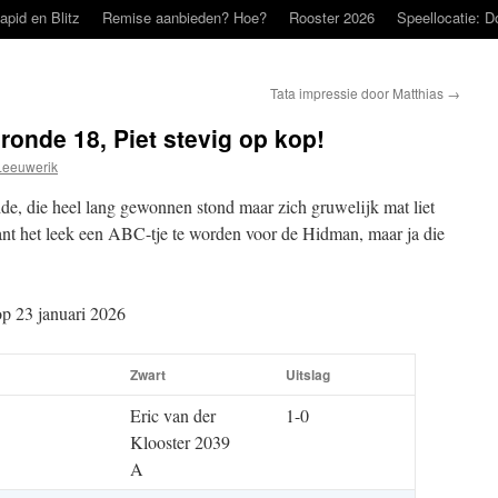
apid en Blitz
Remise aanbieden? Hoe?
Rooster 2026
Speellocatie: D
Tata impressie door Matthias
→
ronde 18, Piet stevig op kop!
Leeuwerik
de, die heel lang gewonnen stond maar zich gruwelijk mat liet
t het leek een ABC-tje te worden voor de Hidman, maar ja die
op 23 januari 2026
Zwart
Uitslag
Eric van der
1-0
Klooster 2039
A