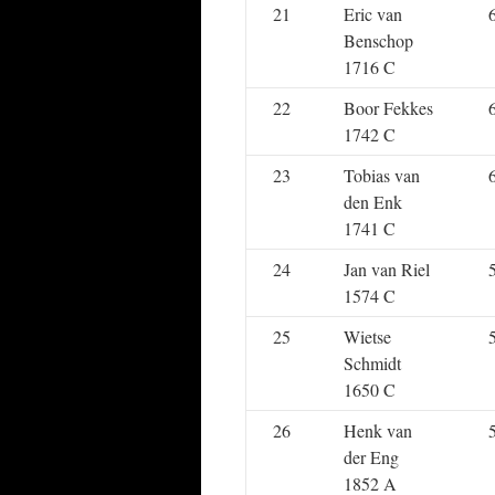
21
Eric van
Benschop
1716 C
22
Boor Fekkes
1742 C
23
Tobias van
den Enk
1741 C
24
Jan van Riel
1574 C
25
Wietse
Schmidt
1650 C
26
Henk van
der Eng
1852 A