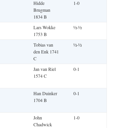
Hidde
1-0
Brugman
1834 B
Lars Wokke
½-½
1753 B
Tobias van
½-½
den Enk 1741
C
Jan van Riel
0-1
1574 C
Han Duinker
0-1
1704 B
John
1-0
Chadwick