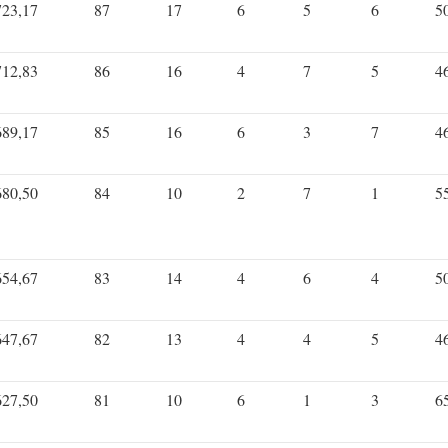
723,17
87
17
6
5
6
5
712,83
86
16
4
7
5
4
689,17
85
16
6
3
7
4
680,50
84
10
2
7
1
5
654,67
83
14
4
6
4
5
647,67
82
13
4
4
5
4
627,50
81
10
6
1
3
6