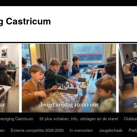
g Castricum
reniging Castricum
55 plus schaken, info, uitslagen en de stand
Clubka
den
Externe competitie 2025-2026
In memoriam
Jeugdschaak
Part