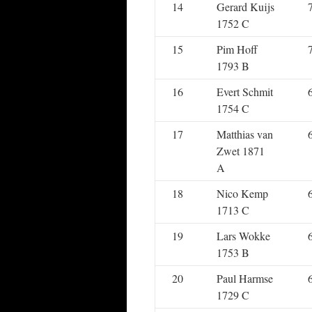
14
Gerard Kuijs
1752 C
15
Pim Hoff
1793 B
16
Evert Schmit
1754 C
17
Matthias van
Zwet 1871
A
18
Nico Kemp
1713 C
19
Lars Wokke
1753 B
20
Paul Harmse
1729 C