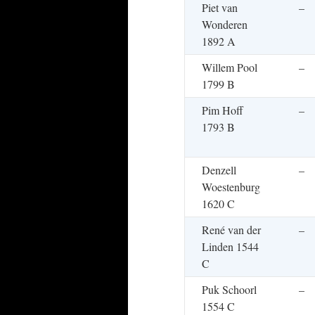
Piet van
–
Wonderen
1892 A
Willem Pool
–
1799 B
Pim Hoff
–
1793 B
Denzell
–
Woestenburg
1620 C
René van der
–
Linden 1544
C
Puk Schoorl
–
1554 C