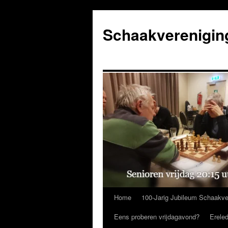
Ga
naar
Schaakverenigin
de
inhoud
Home
100-Jarig Jubileum Schaakve
Eens proberen vrijdagavond?
Erele