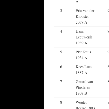
A
3
Eric van der
Klooster
2039 A
4
Hans
Leeuwerik
1989 A
5
Piet Kuijs
1934 A
6
Kees Lute
1887 A
7
Gerard van
Pinxteren
1807 B
8
Wouter
Beerse 1903