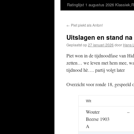
Ratinglijst 1 augustus 2026 Klassiek,R
←
Piet piekt als Anton!
Uitslagen en stand na 
Geplaatst op
27 januari 2026
door
Hans 
Piet won in de tijdnoodfase van Hid
zetten… we leven met hem mee, wan
tijdnood hè…. partij volgt later
Overzicht voor ronde 18, gespeeld 
Wit
Wouter
–
Beerse 1903
A