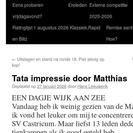
Eens proberen
Ereleden
Externe competitie
vrijdagavond?
2025-2026
Ratinglijst 1 augustus 2026 Klassiek,Rapid
Remise aan
en Blitz
Hoe?
←
Uitslagen en stand na ronde 18, Piet stevig op
kop!
Tata impressie door Matthias
Geplaatst op
27 januari 2026
door
Hans Leeuwerik
EEN DAGJE WIJK AAN ZEE
Vandaag heb ik weinig gezien van de Ma
ik vond het leuker om mij te concentrer
SV Castricum. Maar liefst 13 leden ded
tienkampen als ik goed geteld heb…