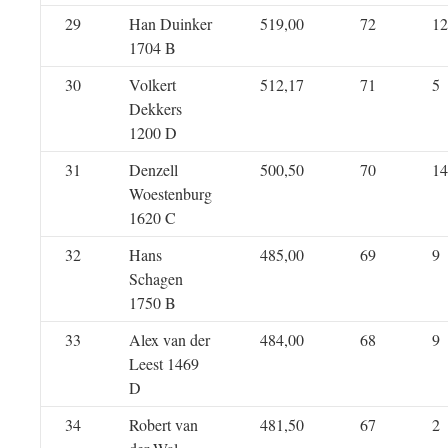
29
Han Duinker
519,00
72
12
1704 B
30
Volkert
512,17
71
5
Dekkers
1200 D
31
Denzell
500,50
70
14
Woestenburg
1620 C
32
Hans
485,00
69
9
Schagen
1750 B
33
Alex van der
484,00
68
9
Leest 1469
D
34
Robert van
481,50
67
2