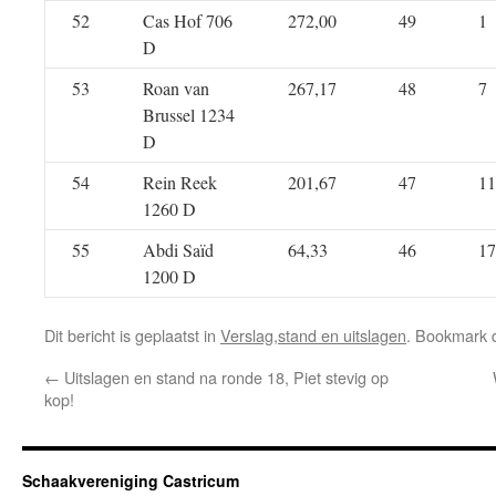
52
Cas Hof 706
272,00
49
1
D
53
Roan van
267,17
48
7
Brussel 1234
D
54
Rein Reek
201,67
47
11
1260 D
55
Abdi Saïd
64,33
46
17
1200 D
Dit bericht is geplaatst in
Verslag,stand en uitslagen
. Bookmark
←
Uitslagen en stand na ronde 18, Piet stevig op
kop!
Schaakvereniging Castricum