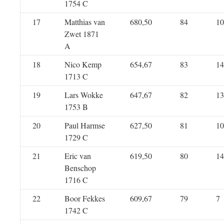
1754 C
17
Matthias van
680,50
84
10
Zwet 1871
A
18
Nico Kemp
654,67
83
14
1713 C
19
Lars Wokke
647,67
82
13
1753 B
20
Paul Harmse
627,50
81
10
1729 C
21
Eric van
619,50
80
14
Benschop
1716 C
22
Boor Fekkes
609,67
79
7
1742 C