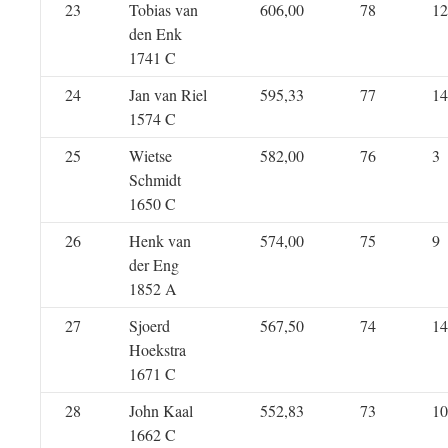
23
Tobias van
606,00
78
12
den Enk
1741 C
24
Jan van Riel
595,33
77
14
1574 C
25
Wietse
582,00
76
3
Schmidt
1650 C
26
Henk van
574,00
75
9
der Eng
1852 A
27
Sjoerd
567,50
74
14
Hoekstra
1671 C
28
John Kaal
552,83
73
10
1662 C