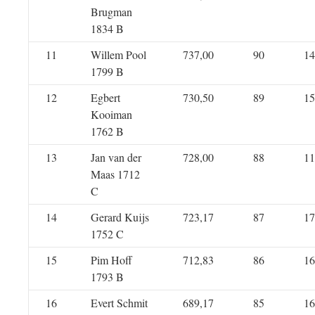
Brugman
1834 B
11
Willem Pool
737,00
90
14
1799 B
12
Egbert
730,50
89
15
Kooiman
1762 B
13
Jan van der
728,00
88
11
Maas 1712
C
14
Gerard Kuijs
723,17
87
17
1752 C
15
Pim Hoff
712,83
86
16
1793 B
16
Evert Schmit
689,17
85
16