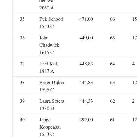
der Wal
2060 A
35
Puk Schoorl
471,00
66
15
1554 C
36
John
449,00
65
17
Chadwick
1615 C
37
Fred Kok
448,83
64
4
1887 A
38
Pieter Dijker
444,83
63
12
1595 C
39
Laura Sotera
444,33
62
2
1280 D
40
Jappe
392,00
61
12
Koppenaal
1553 C