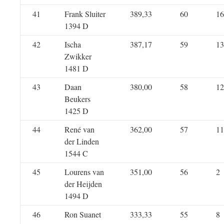
41
Frank Sluiter
389,33
60
16
1394 D
42
Ischa
387,17
59
13
Zwikker
1481 D
43
Daan
380,00
58
12
Beukers
1425 D
44
René van
362,00
57
11
der Linden
1544 C
45
Lourens van
351,00
56
2
der Heijden
1494 D
46
Ron Suanet
333,33
55
8