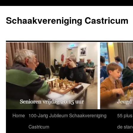
Ga
naar
Schaakvereniging Castricum
de
inhoud
Home
100-Jarig Jubileum Schaakvereniging
55 plus
Castricum
de sta