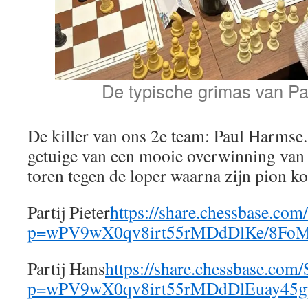
De typische grimas van P
De killer van ons 2e team: Paul Harmse
getuige van een mooie overwinning van P
toren tegen de loper waarna zijn pion k
Partij Pieter
https://share.chessbase.co
p=wPV9wX0qv8irt55rMDdDlKe/8Fo
Partij Hans
https://share.chessbase.co
p=wPV9wX0qv8irt55rMDdDlEuay45