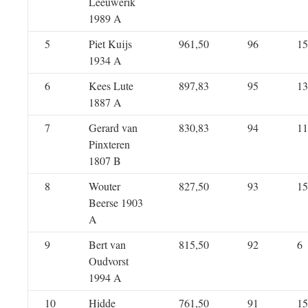
Leeuwerik
1989 A
5
Piet Kuijs
961,50
96
15
1934 A
6
Kees Lute
897,83
95
13
1887 A
7
Gerard van
830,83
94
11
Pinxteren
1807 B
8
Wouter
827,50
93
15
Beerse 1903
A
9
Bert van
815,50
92
6
Oudvorst
1994 A
10
Hidde
761,50
91
15