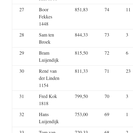
27
Boor
851,83
74
11
Fekkes
1448
28
Sam ten
844,33
73
3
Broek
29
Bram
815,50
72
6
Luijendijk
30
René van
811,33
71
23
der Linden
1154
31
Fred Kok
799,50
70
3
1818
32
Hans
753,00
69
1
Luijendijk
33
Tom van
720,33
68
2