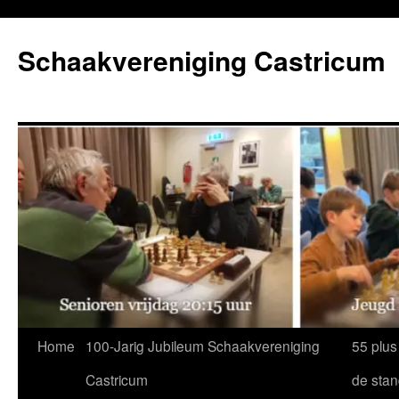
Ga
naar
Schaakvereniging Castricum
de
inhoud
Home
100-Jarig Jubileum Schaakvereniging
55 plus
Castricum
de sta