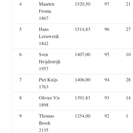
4
Maarten
1520,50
97
21
Froma
1867
5
Hans
1514,83
96
27
Leeuwerik
1842
6
Sven
1407,00
95
10
Heijdenrijk
1957
7
Piet Kuijs
1406,00
94
28
1763
8
Olivier Vis
1391,83
93
14
1898
9
Thomas
1254,00
92
1
Broek
2135