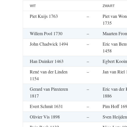
WIT
ZWART
Piet Kuijs 1763
–
Piet van Won
1735
Willem Pool 1730
–
Maarten Fro
John Chadwick 1494
–
Eric van Ben
1458
Han Duinker 1463
–
Egbert Kooi
René van der Linden
–
Jan van Riel
1154
Gerard van Pinxteren
–
Eric van der 
1817
1886
Evert Schmit 1631
–
Pim Hoff 16
Olivier Vis 1898
–
Sven Heijden