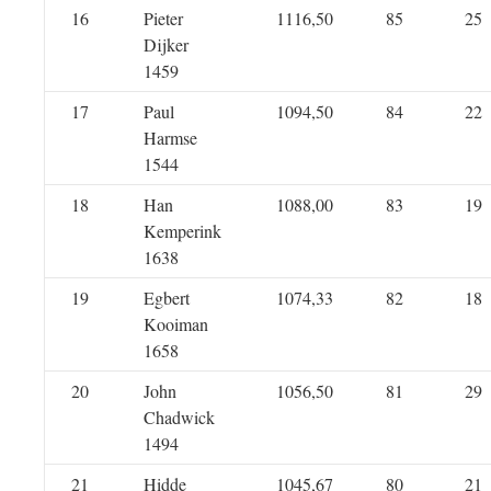
16
Pieter
1116,50
85
25
Dijker
1459
17
Paul
1094,50
84
22
Harmse
1544
18
Han
1088,00
83
19
Kemperink
1638
19
Egbert
1074,33
82
18
Kooiman
1658
20
John
1056,50
81
29
Chadwick
1494
21
Hidde
1045,67
80
21