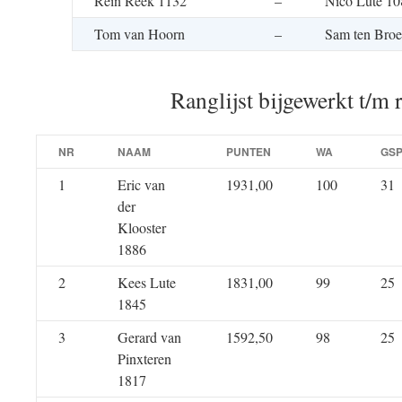
Rein Reek 1132
–
Nico Lute 10
Tom van Hoorn
–
Sam ten Bro
Ranglijst bijgewerkt t/m 
NR
NAAM
PUNTEN
WA
GS
1
Eric van
1931,00
100
31
der
Klooster
1886
2
Kees Lute
1831,00
99
25
1845
3
Gerard van
1592,50
98
25
Pinxteren
1817