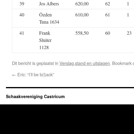
39
Jos Albers
620,00
62
1
40
Özden
610,00
61
1
Tuna 1634
41
Frank
558,50
60
23
Sluiter
1128
Dit bericht is geplaatst in
Verslag,stand en uitslagen
. Bookmark
←
Eric: “I’ll be b(l)ack”
Schaakvereniging Castricum