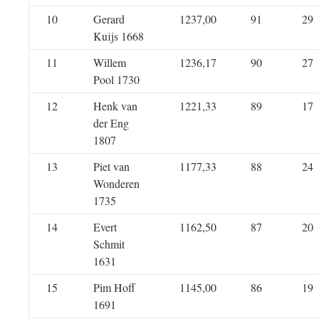
10
Gerard
1237,00
91
29
Kuijs 1668
11
Willem
1236,17
90
27
Pool 1730
12
Henk van
1221,33
89
17
der Eng
1807
13
Piet van
1177,33
88
24
Wonderen
1735
14
Evert
1162,50
87
20
Schmit
1631
15
Pim Hoff
1145,00
86
19
1691