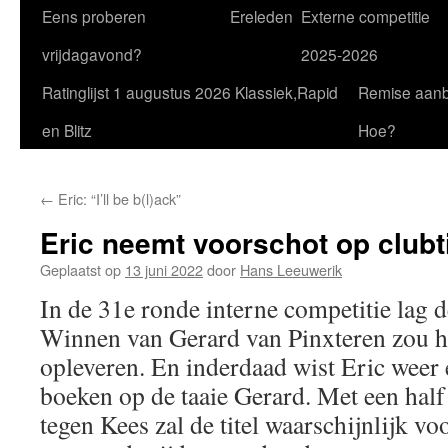
Eens proberen
Ereleden
Externe competitie
vrijdagavond?
2025-2026
Ratinglijst 1 augustus 2026 Klassiek,Rapid
Remise aan
en Blitz
Hoe?
←
Eric: “I’ll be b(l)ack”
Eric neemt voorschot op clubti
Geplaatst op
13 juni 2022
door
Hans Leeuwerik
In de 31e ronde interne competitie lag d
Winnen van Gerard van Pinxteren zou he
opleveren. En inderdaad wist Eric weer
boeken op de taaie Gerard. Met een half 
tegen Kees zal de titel waarschijnlijk voo